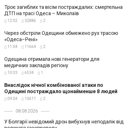
Троє загиблих та вісім постраждалих: смертельна
ДТП на трасі Одеса – Миколаїв
12:02
32886
2
Через обстріли Одещини обмежено рух трасою
«Одеса–Рені»
11:04
11664
2
Одещина отримала нові генератори для
медичних закладів регіону
10:03
6534
1
Внаслідок нічної комбінованої атаки по
Одещині постраждало щонайменше 8 людей
09:04
10611
2
08.08.2026
У Болгарії невідомий дрон вибухнув неподалік від
великого газопроводу