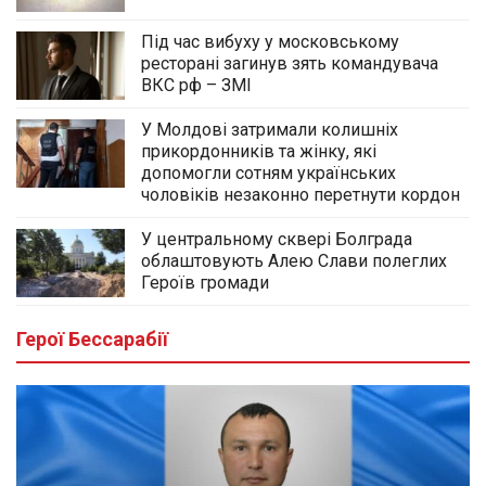
Під час вибуху у московському
ресторані загинув зять командувача
ВКС рф – ЗМІ
У Молдові затримали колишніх
прикордонників та жінку, які
допомогли сотням українських
чоловіків незаконно перетнути кордон
У центральному сквері Болграда
облаштовують Алею Слави полеглих
Героїв громади
Герої Бессарабії