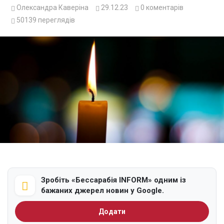
Олександра Каверіна
29.12.23
0
коментарів
50139
переглядів
Зробіть «Бессарабія INFORM» одним із
бажаних джерел новин у Google.
Додати