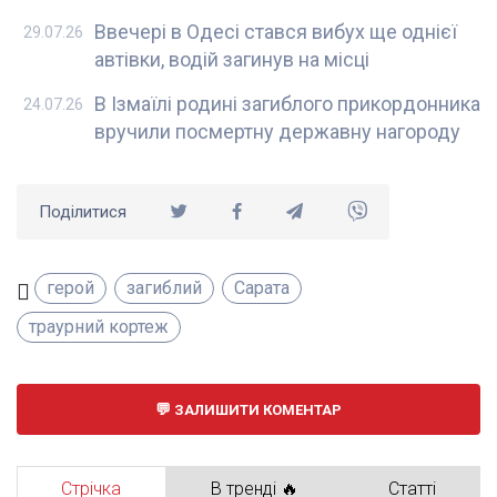
Ввечері в Одесі стався вибух ще однієї
29.07.26
автівки, водій загинув на місці
В Ізмаїлі родині загиблого прикордонника
24.07.26
вручили посмертну державну нагороду
Поділитися
герой
загиблий
Сарата
траурний кортеж
ЗАЛИШИТИ КОМЕНТАР
Стрічка
В тренді 🔥
Статті