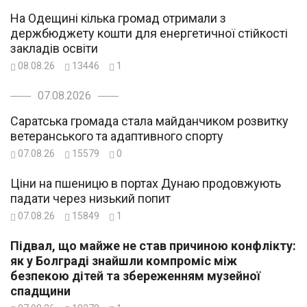
На Одещині кілька громад отримали з
держбюджету кошти для енергетичної стійкості
закладів освіти
08.08.26
13446
1
07.08.2026
Саратська громада стала майданчиком розвитку
ветеранського та адаптивного спорту
07.08.26
15579
0
Ціни на пшеницю в портах Дунаю продовжують
падати через низький попит
07.08.26
15849
1
Підвал, що майже не став причиною конфлікту:
як у Болграді знайшли компроміс між
безпекою дітей та збереженням музейної
спадщини