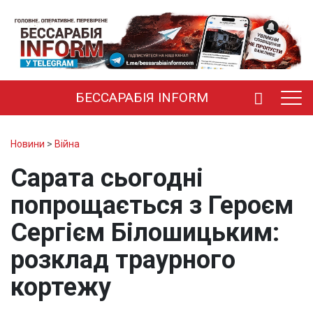
БЕССАРАБІЯ INFORM
Новини
>
Війна
Сарата сьогодні
попрощається з Героєм
Сергієм Білошицьким:
розклад траурного
кортежу