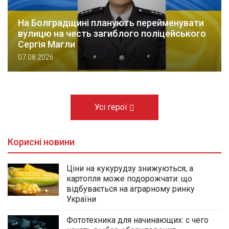
На Болградщині планують перейменувати
вулицю на честь загиблого поліцейського
Сергія Магли
07.08.2026
Усі герої
Корисні новини
Ціни на кукурудзу знижуються, а
картопля може подорожчати: що
відбувається на аграрному ринку
України
Фототехника для начинающих: с чего