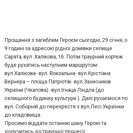
Прощання з загиблим Героєм сьогодні, 29 січня, о
9 годині за адресою рідної домівки селище
Сарата, вул. Халікова, 16. Потім траурний кортеж
буде рухатись наступним маршрутом:
вул.Халікова- вул. Вокзальна- вул.Крістіана
Вернера – площа Патріотів- вул.Захисників
України (Чкалова) -вул.Ігнаца Ліндла (до
селищного будинку культури ). Далі рухаємося по
вул. Соборній до перехрестя з вул.Лесі Українки
до кладовища.
Просимо віддати останню шану Герою та
долучитись до траурної процесії.