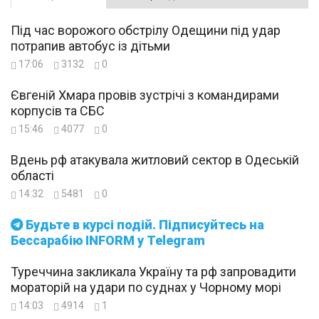
Під час ворожого обстрілу Одещини під удар
потрапив автобус із дітьми
17:06
3132
0
Євгеній Хмара провів зустрічі з командирами
корпусів та СБС
15:46
4077
0
Вдень рф атакувала житловий сектор в Одеській
області
14:32
5481
0
Будьте в курсі подій. Підписуйтесь на
Бессарабію INFORM у Telegram
Туреччина закликала Україну та рф запровадити
мораторій на удари по суднах у Чорному морі
14:03
4914
1