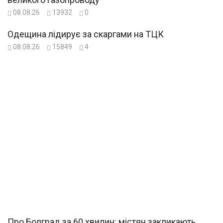
08.08.26
13932
0
Одещина лідирує за скаргами на ТЦК
08.08.26
15849
4
Про Болград за 60 хвилин: містян закликають