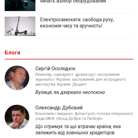
начать выбор оборудования
Електросамокати: свобода руху,
економія часу та зручність!
Блоги
Сергій Осолодкін
Режисер, сценарист, драматург; заслужений
журналіст України, заслужений діяч естрадного
мистецтва України. Доцент.
Вулиця, як дзеркало неспокою
Олександр Дубовий
Бізнесмен і меценат, філантроп, голова опікунської
ради МБФ «Фонд Добра та Любові»
Що отримує та що втрачає країна, яка
залежить від зовнішніх кредиторів