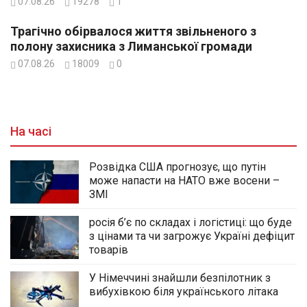
07.08.26
19278
1
Трагічно обірвалося життя звільненого з
полону захисника з Лиманської громади
07.08.26
18009
0
На часі
Розвідка США прогнозує, що путін
може напасти на НАТО вже восени –
ЗМІ
росія б’є по складах і логістиці: що буде
з цінами та чи загрожує Україні дефіцит
товарів
У Німеччині знайшли безпілотник з
вибухівкою біля українського літака