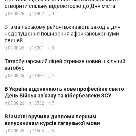
створити спільну відеоісторію до Дня міста
08.08.26
11907
0
В Ізмаїльському районі вживають заходів для
недопущення поширення африканської чуми
свиней
08.08.26
15201
0
Татарбунарський ліцей отримав новий шкільний
автобус
08.08.26
11934
4
В Україні відзначають нове професійне свято –
День Військ зв’язку та кібербезпеки ЗСУ
08.08.26
15552
7
В Ізмаїлі вручили дипломи першим
випускникам курсів гагаузької мови
08.08.26
16605
5