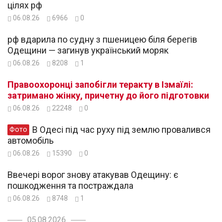
цілях рф
06.08.26
6966
0
рф вдарила по судну з пшеницею біля берегів
Одещини — загинув український моряк
06.08.26
8208
1
Правоохоронці запобігли теракту в Ізмаїлі:
затримано жінку, причетну до його підготовки
06.08.26
22248
0
В Одесі під час руху під землю провалився
Фото
автомобіль
06.08.26
15390
0
Ввечері ворог знову атакував Одещину: є
пошкодження та постраждала
06.08.26
8748
1
05.08.2026