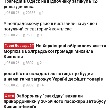
Трагедія в Одесі: на відпочинку загинула 12-
річна дівчинка
06.08.26
20385
1
У Болградському районі виставили на аукціон
потужний елеваторний комплекс
06.08.26
7533
0
На Харківщині обірвалося життя
Герої Бессарабії
морпіха з Болградської громади Михайла
Кишлали
06.08.26
8802
2
росія б’є по складах і логістиці: що буде з
цінами та чи загрожує Україні дефіцит товарів
06.08.26
9909
14
Заборонену “знахідку” виявили
Фото
прикордонники у 20-річного пасажира автобусу
Кишинів-Ізмаїл