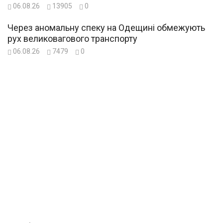
06.08.26
13905
0
Через аномальну спеку на Одещині обмежують
рух великовагового транспорту
06.08.26
7479
0