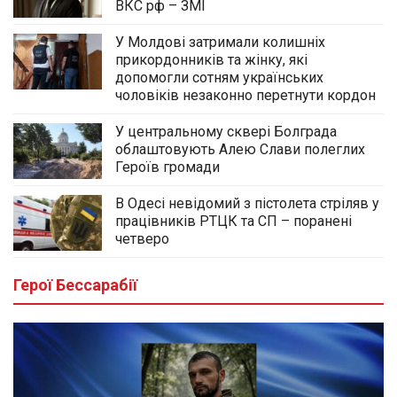
ВКС рф – ЗМІ
У Молдові затримали колишніх
прикордонників та жінку, які
допомогли сотням українських
чоловіків незаконно перетнути кордон
У центральному сквері Болграда
облаштовують Алею Слави полеглих
Героїв громади
В Одесі невідомий з пістолета стріляв у
працівників РТЦК та СП – поранені
четверо
Герої Бессарабії