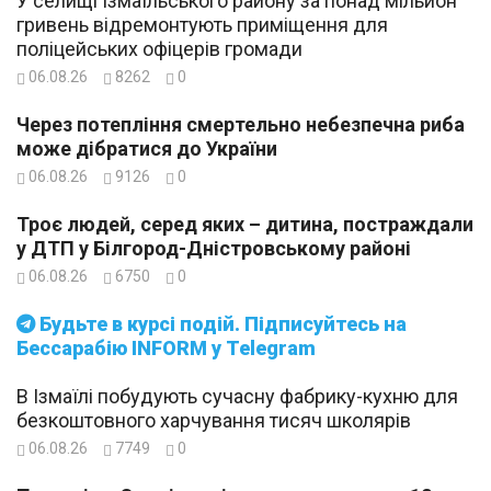
У селищі Ізмаїльського району за понад мільйон
гривень відремонтують приміщення для
поліцейських офіцерів громади
06.08.26
8262
0
Через потепління смертельно небезпечна риба
може дібратися до України
06.08.26
9126
0
Троє людей, серед яких – дитина, постраждали
у ДТП у Білгород-Дністровському районі
06.08.26
6750
0
Будьте в курсі подій. Підписуйтесь на
Бессарабію INFORM у Telegram
В Ізмаїлі побудують сучасну фабрику-кухню для
безкоштовного харчування тисяч школярів
06.08.26
7749
0