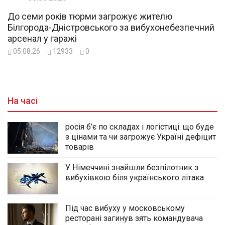
До семи років тюрми загрожує жителю
Білгорода-Дністровського за вибухонебезпечний
арсенал у гаражі
05.08.26
12933
0
На часі
росія б’є по складах і логістиці: що буде
з цінами та чи загрожує Україні дефіцит
товарів
У Німеччині знайшли безпілотник з
вибухівкою біля українського літака
Під час вибуху у московському
ресторані загинув зять командувача