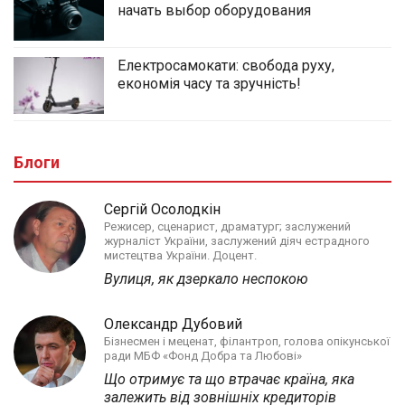
начать выбор оборудования
Електросамокати: свобода руху,
економія часу та зручність!
Блоги
Сергій Осолодкін
Режисер, сценарист, драматург; заслужений
журналіст України, заслужений діяч естрадного
мистецтва України. Доцент.
Вулиця, як дзеркало неспокою
Олександр Дубовий
Бізнесмен і меценат, філантроп, голова опікунської
ради МБФ «Фонд Добра та Любові»
Що отримує та що втрачає країна, яка
залежить від зовнішніх кредиторів