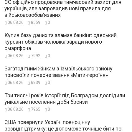
ЄС офіційно продовжив тимчасовий захист для
українців, але запровадив нові правила для
військовозобов’язаних
06.08.26
8559
0
Купив базу даних та зламав банкінг: одеський
курсант обікрав чоловіка заради нового
смартфона
06.08.26
7992
0
Багатодітним жінкам з Ізмаїльського району
присвоїли почесне звання «Мати-героїня»
06.08.26
6939
0
Три тисячі років історії: під Болградом дослідили
унікальне поселення доби бронзи
06.08.26
7965
0
США повернули Україні повноцінну
розвідпідтримку: це допоможе точніше бити по