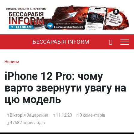
БЕССАРАБІЯ INFORM
Новини
iPhone 12 Pro: чому
варто звернути увагу на
цю модель
Вікторія Зацаринна
11.12.23
0
коментарів
47682
переглядів