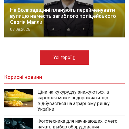
На Болградщині планують перейменувати
вулицю на честь загиблого поліцейського
Сергія Магли
07.08.2026
Усі герої
Корисні новини
Ціни на кукурудзу знижуються, а
картопля може подорожчати: що
відбувається на аграрному ринку
України
Фототехника для начинающих: с чего
начать выбор оборудования