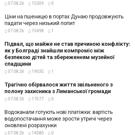
07.08.26
15309
0
Ціни на пшеницю в портах Дунаю продовжують
падати через низький попит
07.08.26
15498
1
Підвал, що майже не став причиною конфлікту:
як у Болграді знайшли компроміс між
безпекою дітей та збереженням музейної
спадщини
07.08.26
19035
1
Трагічно обірвалося життя звільненого з
полону захисника з Лиманської громади
07.08.26
17577
0
Водоканали готують нові платіжки: вартість
водопостачання може зрости утричі через
оновлені розрахунки
07.08.26
14580
0