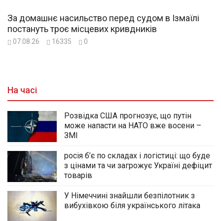
За домашнє насильство перед судом в Ізмаїлі
постануть троє місцевих кривдників
07.08.26
16335
0
На часі
Розвідка США прогнозує, що путін
може напасти на НАТО вже восени –
ЗМІ
росія б’є по складах і логістиці: що буде
з цінами та чи загрожує Україні дефіцит
товарів
У Німеччині знайшли безпілотник з
вибухівкою біля українського літака