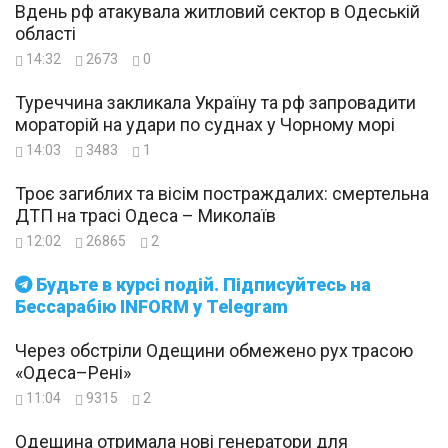
Вдень рф атакувала житловий сектор в Одеській
області
14:32
2673
0
Туреччина закликала Україну та рф запровадити
мораторій на удари по суднах у Чорному морі
14:03
3483
1
Троє загиблих та вісім постраждалих: смертельна
ДТП на трасі Одеса – Миколаїв
12:02
26865
2
Будьте в курсі подій. Підписуйтесь на
Бессарабію INFORM у Telegram
Через обстріли Одещини обмежено рух трасою
«Одеса–Рені»
11:04
9315
2
Одещина отримала нові генератори для