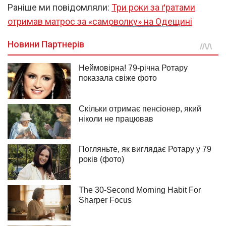
Раніше ми повідомляли:
Три роки за ґратами
отримав матрос за «самоволку» на Одещині