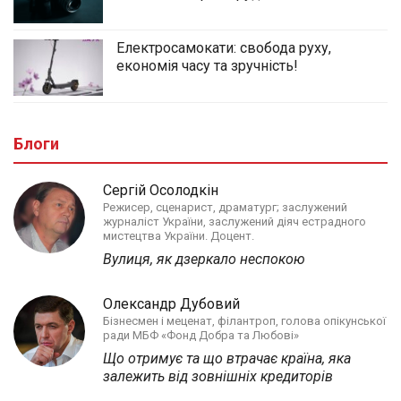
Електросамокати: свобода руху,
економія часу та зручність!
Блоги
Сергій Осолодкін
Режисер, сценарист, драматург; заслужений
журналіст України, заслужений діяч естрадного
мистецтва України. Доцент.
Вулиця, як дзеркало неспокою
Олександр Дубовий
Бізнесмен і меценат, філантроп, голова опікунської
ради МБФ «Фонд Добра та Любові»
Що отримує та що втрачає країна, яка
залежить від зовнішніх кредиторів