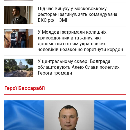
Під час вибуху у московському
ресторані загинув зять командувача
ВКС рф – ЗМІ
У Молдові затримали колишніх
прикордонників та жінку, які
допомогли сотням українських
чоловіків незаконно перетнути кордон
У центральному сквері Болграда
облаштовують Алею Слави полеглих
Героїв громади
Герої Бессарабії