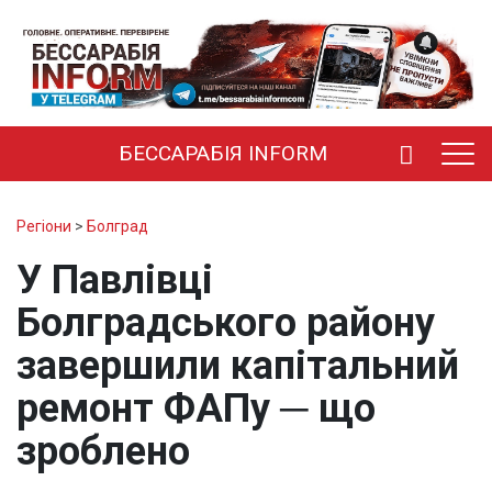
БЕССАРАБІЯ INFORM
Регіони
>
Болград
У Павлівці
Болградського району
завершили капітальний
ремонт ФАПу ─ що
зроблено