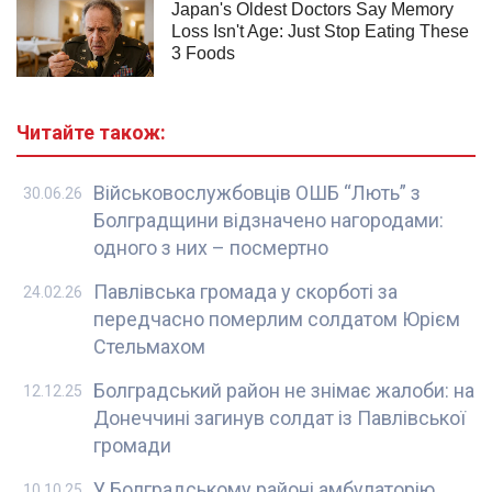
Читайте також:
Військовослужбовців ОШБ “Лють” з
30.06.26
Болградщини відзначено нагородами:
одного з них – посмертно
Павлівська громада у скорботі за
24.02.26
передчасно померлим солдатом Юрієм
Стельмахом
Болградський район не знімає жалоби: на
12.12.25
Донеччині загинув солдат із Павлівської
громади
У Болградському районі амбулаторію
10.10.25