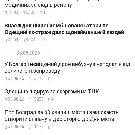
медичних закладів регіону
10:03
5535
1
Внаслідок нічної комбінованої атаки по
Одещині постраждало щонайменше 8 людей
09:04
9504
2
08.08.2026
У Болгарії невідомий дрон вибухнув неподалік від
великого газопроводу
08.08.26
13176
0
Одещина лідирує за скаргами на ТЦК
08.08.26
15255
4
Про Болград за 60 хвилин: містян закликають
створити спільну відеоісторію до Дня міста
08.08.26
11475
0