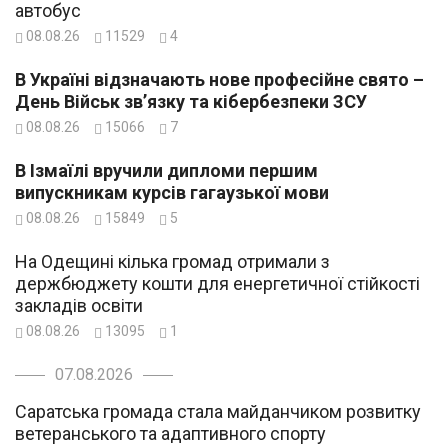
автобус
08.08.26
11529
4
В Україні відзначають нове професійне свято –
День Військ зв’язку та кібербезпеки ЗСУ
08.08.26
15066
7
В Ізмаїлі вручили дипломи першим
випускникам курсів гагаузької мови
08.08.26
15849
5
На Одещині кілька громад отримали з
держбюджету кошти для енергетичної стійкості
закладів освіти
08.08.26
13095
1
07.08.2026
Саратська громада стала майданчиком розвитку
ветеранського та адаптивного спорту