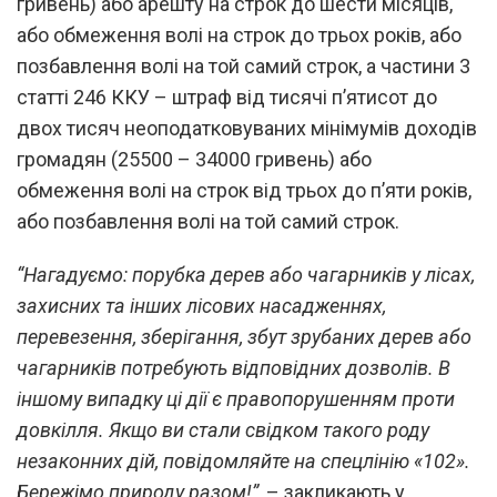
гривень) або арешту на строк до шести місяців,
або обмеження волі на строк до трьох років, або
позбавлення волі на той самий строк, а частини 3
статті 246 ККУ – штраф від тисячі п’ятисот до
двох тисяч неоподатковуваних мінімумів доходів
громадян (25500 – 34000 гривень) або
обмеження волі на строк від трьох до п’яти років,
або позбавлення волі на той самий строк.
“Нагадуємо: порубка дерев або чагарників у лісах,
захисних та інших лісових насадженнях,
перевезення, зберігання, збут зрубаних дерев або
чагарників потребують відповідних дозволів. В
іншому випадку ці дії є правопорушенням проти
довкілля. Якщо ви стали свідком такого роду
незаконних дій, повідомляйте на спецлінію «102».
Бережімо природу разом!”,
– закликають у