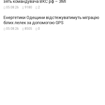
зять командувача ВКС рф – ЗМІ
05.08.26
9180
2
Енергетики Одещини відстежуватимуть міграцію
білих лелек за допомогою GPS
05.08.26
8505
0