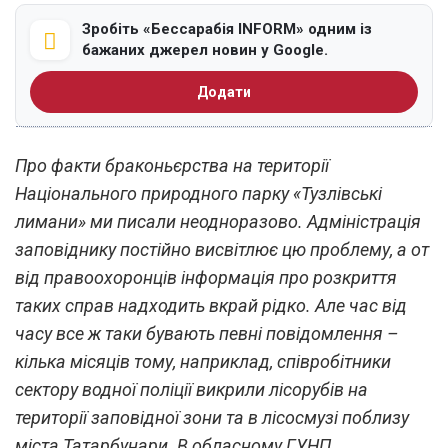
Зробіть «Бессарабія INFORM» одним із
бажаних джерел новин у Google.
Додати
Про факти браконьєрства на території
Національного природного парку «Тузлівські
лимани» ми писали неодноразово. Адміністрація
заповіднику постійно висвітлює цю проблему, а от
від правоохоронців інформація про розкриття
таких справ надходить вкрай рідко. Але час від
часу все ж таки бувають певні повідомлення –
кілька місяців тому, наприклад, співробітники
сектору водної поліції викрили лісорубів на
території заповідної зони та в лісосмузі поблизу
міста Татарбунари. В обласному ГУНП