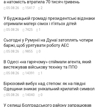
а натомість втратила 70 тисяч гривень
05.08.26
15417
2
У Буджацькій громаді президентські відзнаки
отримали матері сімох і п’ятьох дітей
05.08.26
7425
1
Сьогодні у Румунії на Дунаї затоплять чотири
баржі, щоб урятувати роботу АЕС
05.08.26
9855
0
В Одесі «на гарячому» спіймали агента, який
вистежував військову техніку та ППО
05.08.26
14391
1
Бірюзовий вибух над степом: як на півдні
Одещини зникає унікальний крилатий символ
05.08.26
14040
0
У селищі Болградського району запрацював