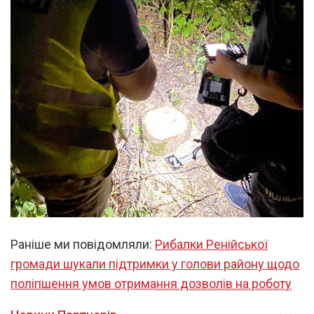
Раніше ми повідомляли:
Рибалки Ренійської
громади шукали підтримки у голови району щодо
поліпшення умов отримання дозволів на роботу