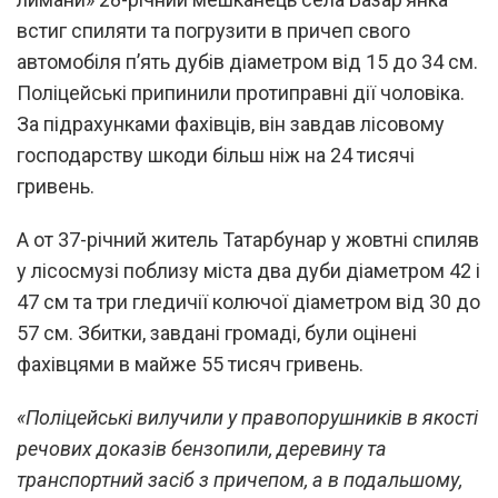
встиг спиляти та погрузити в причеп свого
автомобіля п’ять дубів діаметром від 15 до 34 см.
Поліцейські припинили протиправні дії чоловіка.
За підрахунками фахівців, він завдав лісовому
господарству шкоди більш ніж на 24 тисячі
гривень.
А от 37-річний житель Татарбунар у жовтні спиляв
у лісосмузі поблизу міста два дуби діаметром 42 і
47 см та три гледичії колючої діаметром від 30 до
57 см. Збитки, завдані громаді, були оцінені
фахівцями в майже 55 тисяч гривень.
«Поліцейські вилучили у правопорушників в якості
речових доказів бензопили, деревину та
транспортний засіб з причепом, а в подальшому,