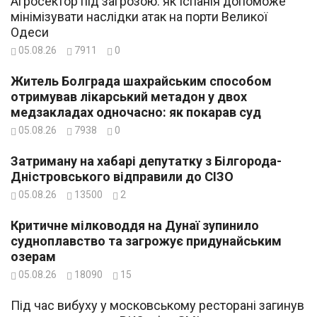
Агросектор під загрозою: як Іспанія допоможе
мінімізувати наслідки атак на порти Великої
Одеси
05.08.26
7911
0
Житель Болграда шахрайським способом
отримував лікарський метадон у двох
медзакладах одночасно: як покарав суд
05.08.26
7938
0
Затриману на хабарі депутатку з Білгорода-
Дністровського відправили до СІЗО
05.08.26
13500
2
Критичне мілководдя на Дунаї зупинило
судноплавство та загрожує придунайським
озерам
05.08.26
18090
15
Під час вибуху у московському ресторані загинув