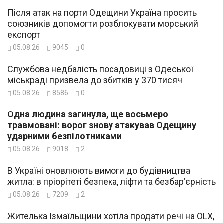
Після атак на порти Одещини Україна просить
союзників допомогти розблокувати морський
експорт
05.08.26
9045
0
Службова недбалість посадовиці з Одеської
міськраді призвела до збитків у 370 тисяч
05.08.26
8586
0
Одна людина загинула, ще восьмеро
травмовані: ворог знову атакував Одещину
ударними безпілотниками
05.08.26
9018
2
В Україні оновлюють вимоги до будівництва
житла: в пріорітеті безпека, ліфти та безбар’єрність
05.08.26
7209
2
Жителька Ізмаїльщини хотіла продати речі на OLX,