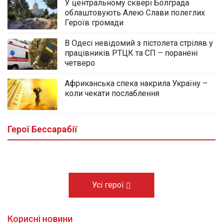
У центральному сквері Болграда
облаштовують Алею Слави полеглих
Героїв громади
В Одесі невідомий з пістолета стріляв у
працівників РТЦК та СП – поранені
четверо
Африканська спека накрила Україну –
коли чекати послаблення
У центральному сквері Болграда
облаштовують Алею Слави полеглих
Героїв громади
Герої Бессарабії
03.08.2026
Усі герої
Корисні новини