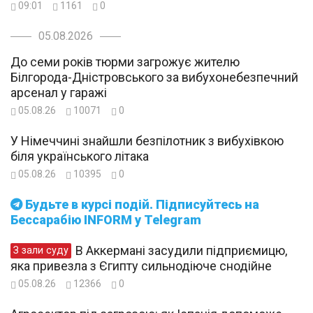
09:01
1161
0
05.08.2026
До семи років тюрми загрожує жителю
Білгорода-Дністровського за вибухонебезпечний
арсенал у гаражі
05.08.26
10071
0
У Німеччині знайшли безпілотник з вибухівкою
біля українського літака
05.08.26
10395
0
Будьте в курсі подій. Підписуйтесь на
Бессарабію INFORM у Telegram
В Аккермані засудили підприємицю,
З зали суду
яка привезла з Єгипту сильнодіюче снодійне
05.08.26
12366
0