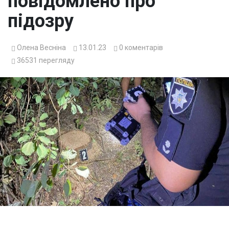
повідомлено про
підозру
Олена Весніна
13.01.23
0
коментарів
36531
перегляду