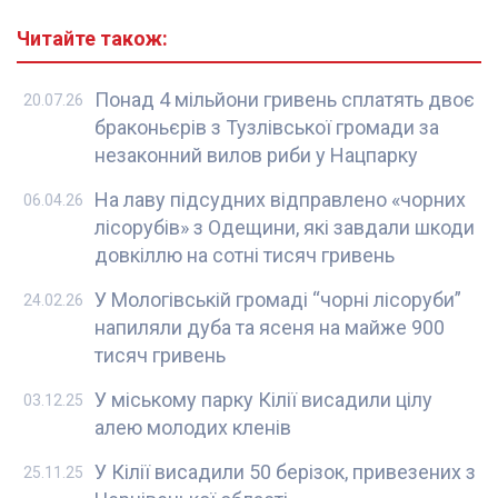
Читайте також:
Понад 4 мільйони гривень сплатять двоє
20.07.26
браконьєрів з Тузлівської громади за
незаконний вилов риби у Нацпарку
На лаву підсудних відправлено «чорних
06.04.26
лісорубів» з Одещини, які завдали шкоди
довкіллю на сотні тисяч гривень
У Мологівській громаді “чорні лісоруби”
24.02.26
напиляли дуба та ясеня на майже 900
тисяч гривень
У міському парку Кілії висадили цілу
03.12.25
алею молодих кленів
У Кілії висадили 50 берізок, привезених з
25.11.25