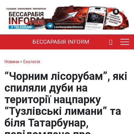
БЕССАРАБІЯ INFORM
Новини
>
Екологія
“Чорним лісорубам”, які
спиляли дуби на
території нацпарку
“Тузлівські лимани” та
біля Татарбунар,