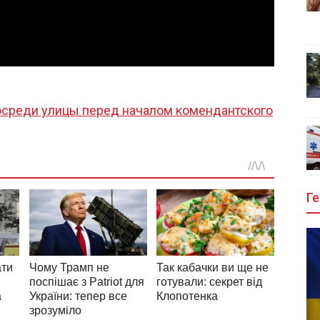
осреди улицы перед началом комендантского
Ге