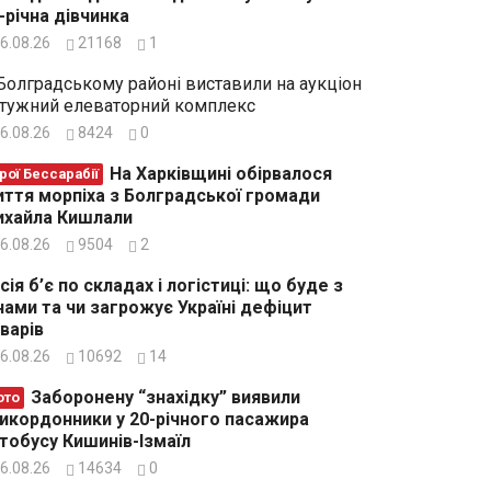
-річна дівчинка
6.08.26
21168
1
Болградському районі виставили на аукціон
тужний елеваторний комплекс
6.08.26
8424
0
На Харківщині обірвалося
рої Бессарабії
ття морпіха з Болградської громади
хайла Кишлали
6.08.26
9504
2
сія б’є по складах і логістиці: що буде з
нами та чи загрожує Україні дефіцит
варів
6.08.26
10692
14
Заборонену “знахідку” виявили
ото
икордонники у 20-річного пасажира
тобусу Кишинів-Ізмаїл
6.08.26
14634
0