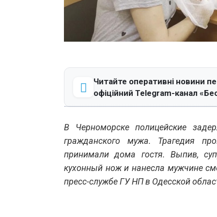
Читайте оперативні новини п
офіційний Telegram-канал «Бе
В Черноморске полицейские заде
гражданского мужа. Трагедия пр
принимали дома гостя. Выпив, суп
кухонный нож и нанесла мужчине см
пресс-службе ГУ НП в Одесской облас