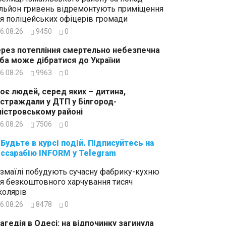
льйон гривень відремонтують приміщення
я поліцейських офіцерів громади
6.08.26
9450
0
рез потепління смертельно небезпечна
ба може дібратися до України
6.08.26
9963
0
оє людей, серед яких – дитина,
страждали у ДТП у Білгород-
істровському районі
6.08.26
7506
0
суйтесь на
ссарабію INFORM у Telegram
Ізмаїлі побудують сучасну фабрику-кухню
я безкоштовного харчування тисяч
олярів
6.08.26
8478
0
агедія в Одесі: на відпочинку загинула