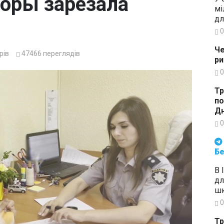
соры зарезала
мі
дл
0
Че
рів
47466
переглядів
ри
0
Тр
по
Дн
0
Будьте в курсі подій. Підпи
Бе
В 
дл
шк
0
Тр