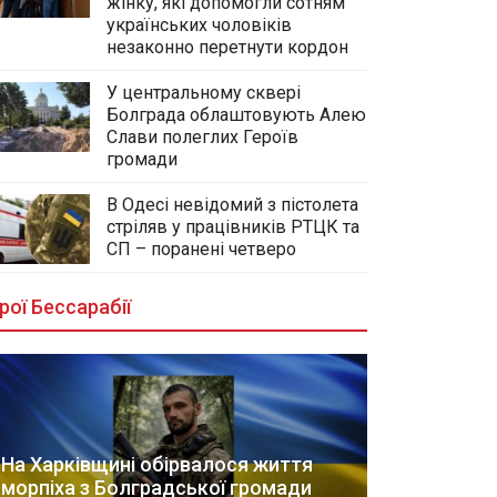
жінку, які допомогли сотням
українських чоловіків
незаконно перетнути кордон
У центральному сквері
Болграда облаштовують Алею
Слави полеглих Героїв
громади
В Одесі невідомий з пістолета
стріляв у працівників РТЦК та
СП – поранені четверо
рої Бессарабії
На Харківщині обірвалося життя
морпіха з Болградської громади