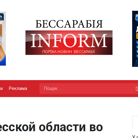
ги
Реклама
сской области во
У 