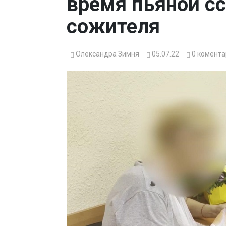
время пьяной с
сожителя
Олександра Зимня
05.07.22
0
комента