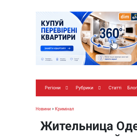
Регіони
Рубрики
Статті
Бло
Новини
>
Кримінал
Жительница Оде