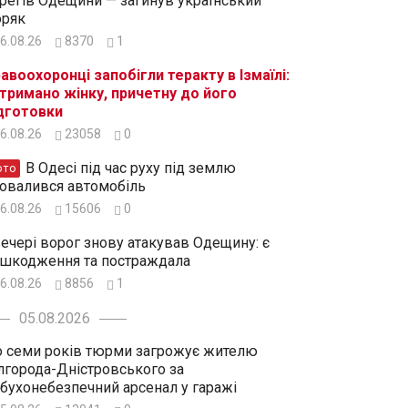
регів Одещини — загинув український
ряк
6.08.26
8370
1
авоохоронці запобігли теракту в Ізмаїлі:
тримано жінку, причетну до його
дготовки
6.08.26
23058
0
В Одесі під час руху під землю
ото
овалився автомобіль
6.08.26
15606
0
ечері ворог знову атакував Одещину: є
шкодження та постраждала
6.08.26
8856
1
05.08.2026
 семи років тюрми загрожує жителю
лгорода-Дністровського за
бухонебезпечний арсенал у гаражі