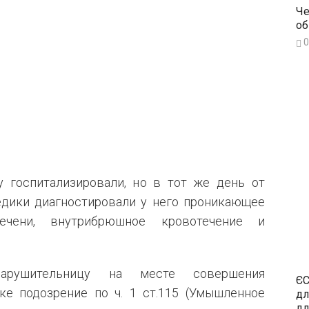
Че
об
0
у госпитализировали, но в тот же день от
едики диагностировали у него проникающее
чени, внутрибрюшное кровотечение и
нарушительницу на месте совершения
ЄС
ке подозрение по ч. 1 ст.115 (Умышленное
дл
дл