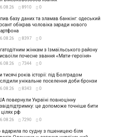
6.08.26
8910
0
пив базу даних та зламав банкінг: одеський
рсант обікрав чоловіка заради нового
артфона
6.08.26
8397
0
гатодітним жінкам з Ізмаїльського району
исвоїли почесне звання «Мати-героїня»
6.08.26
7344
0
и тисячі років історії: під Болградом
слідили унікальне поселення доби бронзи
6.08.26
8343
0
А повернули Україні повноцінну
звідпідтримку: це допоможе точніше бити
 цілях рф
6.08.26
7290
0
 вдарила по судну з пшеницею біля