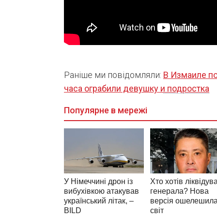
Раніше ми повідомляли:
В Измаиле п
часа ограбили девушку и подростка