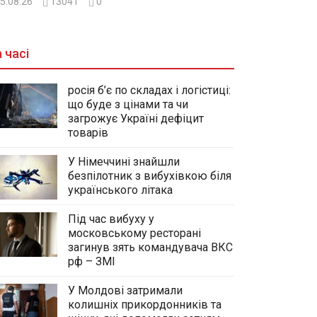
5.08.26
13041
0
 часі
росія б’є по складах і логістиці:
що буде з цінами та чи
загрожує Україні дефіцит
товарів
У Німеччині знайшли
безпілотник з вибухівкою біля
українського літака
Під час вибуху у
московському ресторані
загинув зять командувача ВКС
рф – ЗМІ
У Молдові затримали
колишніх прикордонників та