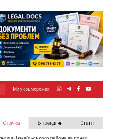
Ми у соцмережах:
Стрічка
В тренді 🔥
Статті
селищі Ізмаїльського району за понад