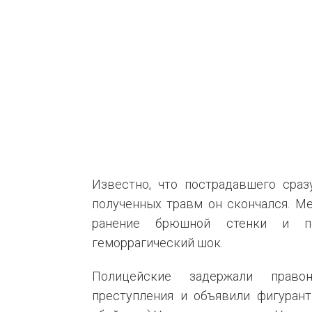
Известно, что пострадавшего сраз
полученных травм он скончался. М
ранение брюшной стенки и пе
геморрагический шок.
Полицейские задержали право
преступления и объявили фигурант