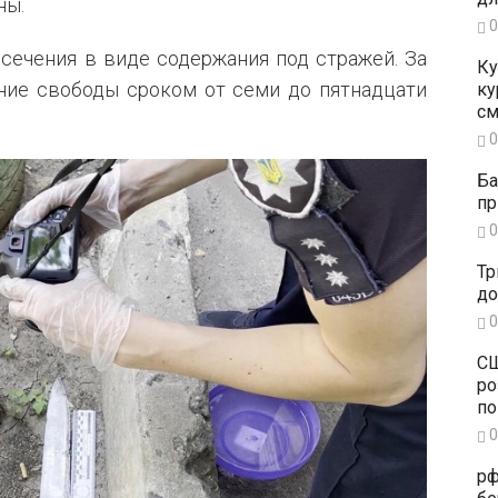
ны.
0
сечения в виде содержания под стражей. За
Ку
ие свободы сроком от семи до пятнадцати
ку
см
0
Ба
пр
0
Тр
до
0
СШ
ро
по
0
рф