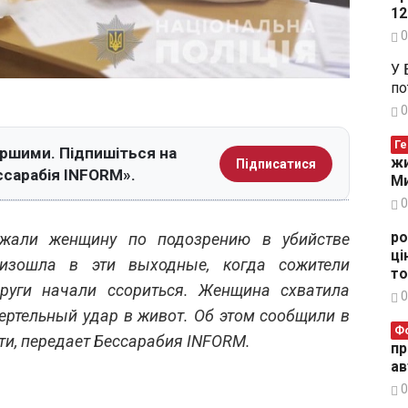
12
0
У 
по
0
Ге
ершими. Підпишіться на
жи
Підписатися
ссарабія INFORM».
Ми
0
ро
ржали женщину по подозрению в убийстве
ці
оизошла в эти выходные, когда сожители
то
руги начали ссориться. Женщина схватила
0
ертельный удар в живот. Об этом сообщили в
Ф
ти, передает Бессарабия INFORM.
пр
ав
0