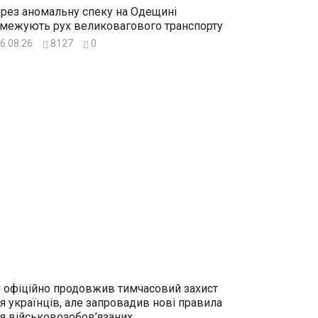
рез аномальну спеку на Одещині
межують рух великовагового транспорту
6.08.26
8127
0
 офіційно продовжив тимчасовий захист
я українців, але запровадив нові правила
я військовозобов’язаних