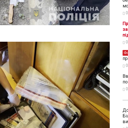
бе
мо
0
Пр
за
пі
0
Ф
пр
0
Вв
по
0
До
Бі
ви