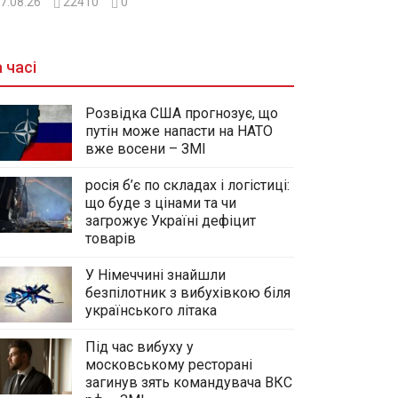
7.08.26
22410
0
 часі
Розвідка США прогнозує, що
путін може напасти на НАТО
вже восени – ЗМІ
росія б’є по складах і логістиці:
що буде з цінами та чи
загрожує Україні дефіцит
товарів
У Німеччині знайшли
безпілотник з вибухівкою біля
українського літака
Під час вибуху у
московському ресторані
загинув зять командувача ВКС