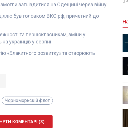
0
 змогли загніздитися на Одещині через війну
 ціллю був головком ВКС рф, причетний до
На
лежності та першокласникам, зміни у
 на українців у серпні
гію «Блакитного розвитку» та створюють
Чорноморьскій флот
УТИ КОМЕНТАРІ (3)