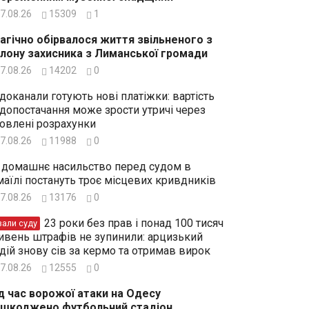
7.08.26
15309
1
агічно обірвалося життя звільненого з
лону захисника з Лиманської громади
7.08.26
14202
0
доканали готують нові платіжки: вартість
допостачання може зрости утричі через
овлені розрахунки
7.08.26
11988
0
 домашнє насильство перед судом в
маїлі постануть троє місцевих кривдників
7.08.26
13176
0
23 роки без прав і понад 100 тисяч
зали суду
ивень штрафів не зупинили: арцизький
дій знову сів за кермо та отримав вирок
7.08.26
12555
0
д час ворожої атаки на Одесу
шкоджено футбольний стадіон