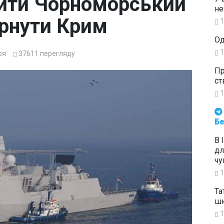
ити Чорноморський
не
ернути Крим
1
Од
1
ря
37611
перегляду
Пр
ст
1
Будьте в курсі подій. Підпи
Бе
В 
дл
чу
1
Та
шк
1