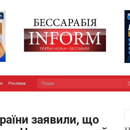
ги
Реклама
раїни заявили, що
У 