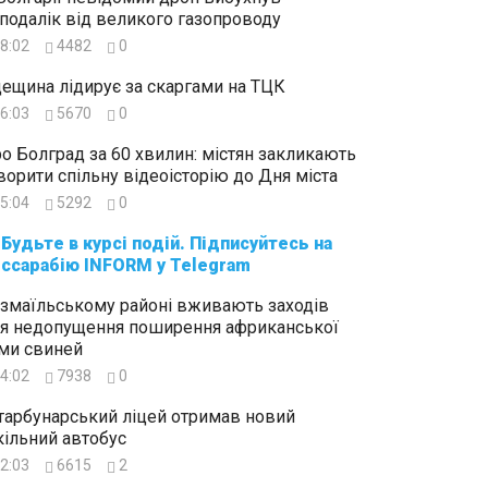
подалік від великого газопроводу
8:02
4482
0
ещина лідирує за скаргами на ТЦК
6:03
5670
0
о Болград за 60 хвилин: містян закликають
ворити спільну відеоісторію до Дня міста
5:04
5292
0
суйтесь на
ссарабію INFORM у Telegram
Ізмаїльському районі вживають заходів
я недопущення поширення африканської
ми свиней
4:02
7938
0
тарбунарський ліцей отримав новий
ільний автобус
2:03
6615
2