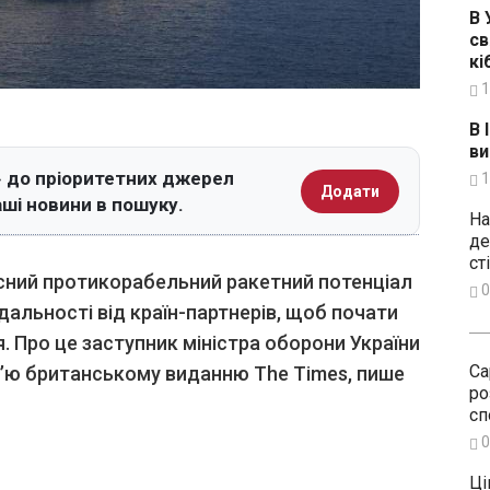
В 
св
кі
1
В 
ви
 до пріоритетних джерел
1
Додати
аші новини в пошуку.
На
де
ст
асний протикорабельний ракетний потенціал
0
 дальності від країн-партнерів, щоб почати
. Про це заступник міністра оборони України
Са
в’ю британському виданню The Times, пише
ро
сп
0
Ці