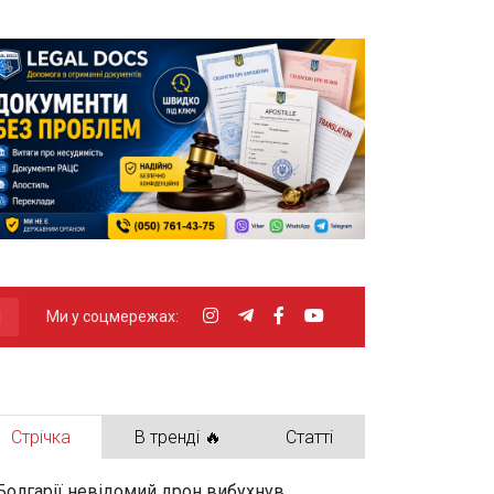
Ми у соцмережах:
Стрічка
В тренді 🔥
Статті
Болгарії невідомий дрон вибухнув