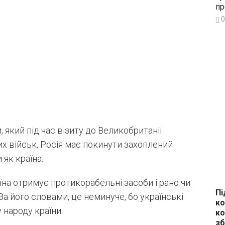
пр
0
який під час візиту до Великобританії
их військ, Росія має покинути захоплений
як країна.
їна отримує протикорабельні засоби і рано чи
Пі
 За його словами, це неминуче, бо українські
ко
 народу країни.
ко
зб