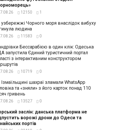
Чорноморець»
7.08.26
12150
1
 узбережжі Чорного моря внаслідок вибуху
гинула людина
7.08.26
11583
0
ндрівки Бессарабією в один клік: Одеська
А запустила Єдиний туристичний портал
ласті з інтерактивним конструктором
ршрутів
7.08.26
10719
0
 Ізмаїльщині шахраї зламали WhatsApp
ловіка та «зняли» з його карток понад 110
сяч гривень
7.08.26
13527
0
рський заслін: данська платформа не
дпустить ворожі дрони до Одеси та
найських портів