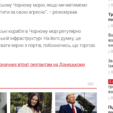
о всьому Чорному морю, якщо ми матимемо
0
тити за свою агресію”, – резюмував
Тр
по
0
ські кораблі в Чорному морі регулярно
Во
ькій інфраструктурі. На його думку, це
во
вати зерно з портів, побоюючись, що торгові
он
0
За
значних втрат окупантам на Донецькому
Із
0
З 
гр
во
0
Пі
по