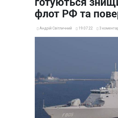
готуються знищ
флот РФ та пов
Андрій Світличний
19.07.22
3
комента