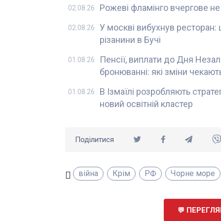
Рожеві фламінго вчергове не
02.08.26
У москві вибухнув ресторан:
02.08.26
різанини в Бучі
Пенсії, виплати до Дня Неза
01.08.26
бронюванні: які зміни чекають
В Ізмаїлі розробляють страте
01.08.26
новий освітній кластер
Поділитися
війна
Крім
РФ
Чорне море
ПЕРЕГЛЯН