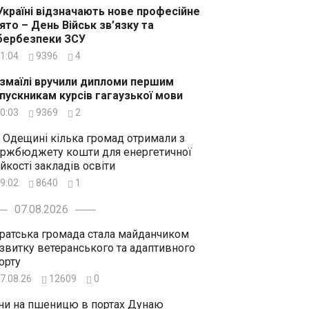
Україні відзначають нове професійне
ято – День Військ зв’язку та
бербезпеки ЗСУ
1:04
9396
4
Ізмаїлі вручили дипломи першим
пускникам курсів гагаузької мови
0:03
9369
2
 Одещині кілька громад отримали з
ржбюджету кошти для енергетичної
ійкості закладів освіти
9:02
8640
1
07.08.2026
ратська громада стала майданчиком
звитку ветеранського та адаптивного
орту
7.08.26
12609
0
ни на пшеницю в портах Дунаю