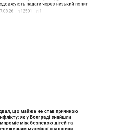
одовжують падати через низький попит
7.08.26
12501
1
двал, що майже не став причиною
нфлікту: як у Болграді знайшли
мпроміс між безпекою дітей та
ереженням музейної спадщини