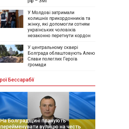
рф – ЗМІ
У Молдові затримали
колишніх прикордонників та
жінку, які допомогли сотням
українських чоловіків
незаконно перетнути кордон
У центральному сквері
Болграда облаштовують Алею
Слави полеглих Героїв
громади
рої Бессарабії
На Болградщині планують
перейменувати вулицю на честь