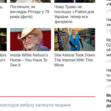
«
0
На
за
0
Ма
ОД
об
ма
0
На
чо
ти
0
Мо
пі
внаслідок вибуху загинула людина
ду