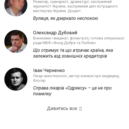
Режисер, сценарист, драматург; заслужений
журналіст України, заслужений діяч естрадного
мистецтва України. Доцент.
Вулиця, як дзеркало неспокою
Олександр Дубовий
Бізнесмен і меценат, філантроп, голова опікунської
ради МБФ «Фонд Добра та Любові»
Що отримує та що втрачає країна, яка
залежить від зовнішніх кредиторів
Іван Черненко
Лікар-анестезіолог, автор книжок про медицину,
блогер.
Справа лікарів «Одрексу» – це не про
помилку
Дивитись все