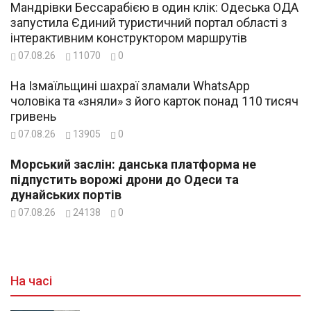
Мандрівки Бессарабією в один клік: Одеська ОДА
запустила Єдиний туристичний портал області з
інтерактивним конструктором маршрутів
07.08.26
11070
0
На Ізмаїльщині шахраї зламали WhatsApp
чоловіка та «зняли» з його карток понад 110 тисяч
гривень
07.08.26
13905
0
Морський заслін: данська платформа не
підпустить ворожі дрони до Одеси та
дунайських портів
07.08.26
24138
0
На часі