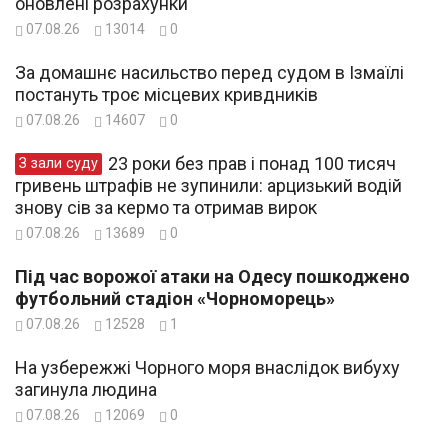
оновлені розрахунки
07.08.26
13014
0
За домашнє насильство перед судом в Ізмаїлі
постануть троє місцевих кривдників
07.08.26
14607
0
23 роки без прав і понад 100 тисяч
З зали суду
гривень штрафів не зупинили: арцизький водій
знову сів за кермо та отримав вирок
07.08.26
13689
0
Під час ворожої атаки на Одесу пошкоджено
футбольний стадіон «Чорноморець»
07.08.26
12528
1
На узбережжі Чорного моря внаслідок вибуху
загинула людина
07.08.26
12069
0