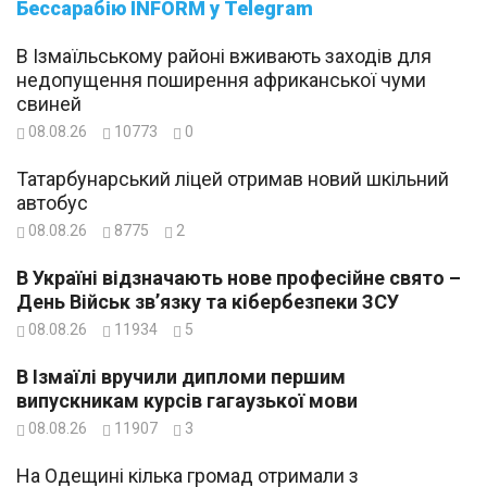
Бессарабію INFORM у Telegram
В Ізмаїльському районі вживають заходів для
недопущення поширення африканської чуми
свиней
08.08.26
10773
0
Татарбунарський ліцей отримав новий шкільний
автобус
08.08.26
8775
2
В Україні відзначають нове професійне свято –
День Військ зв’язку та кібербезпеки ЗСУ
08.08.26
11934
5
В Ізмаїлі вручили дипломи першим
випускникам курсів гагаузької мови
08.08.26
11907
3
На Одещині кілька громад отримали з