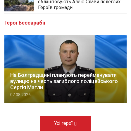
облаштовують Алею Слави полеглих
Героїв громади
Герої Бессарабії
На Болградщині планують перейменувати
вулицю на честь загиблого поліцейського
Сергія Магли
07.08.2026
Усі герої