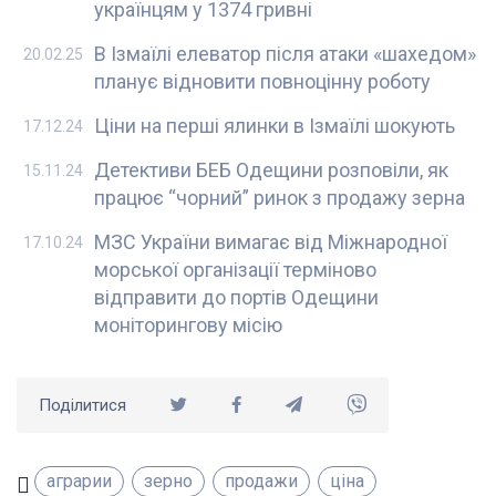
українцям у 1374 гривні
В Ізмаїлі елеватор після атаки «шахедом»
20.02.25
планує відновити повноцінну роботу
Ціни на перші ялинки в Ізмаїлі шокують
17.12.24
Детективи БЕБ Одещини розповіли, як
15.11.24
працює “чорний” ринок з продажу зерна
МЗС України вимагає від Міжнародної
17.10.24
морської організації терміново
відправити до портів Одещини
моніторингову місію
Поділитися
аграрии
зерно
продажи
ціна