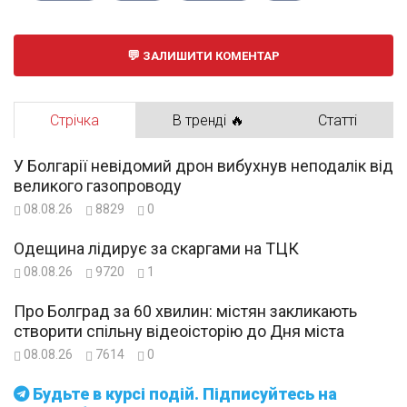
ЗАЛИШИТИ КОМЕНТАР
Стрічка
В тренді 🔥
Статті
У Болгарії невідомий дрон вибухнув неподалік від
великого газопроводу
08.08.26
8829
0
Одещина лідирує за скаргами на ТЦК
08.08.26
9720
1
Про Болград за 60 хвилин: містян закликають
створити спільну відеоісторію до Дня міста
08.08.26
7614
0
Будьте в курсі подій. Підписуйтесь на