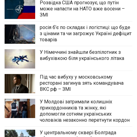
Розвідка США прогнозує, що путін
може напасти на НАТО вже восени –
ЗМІ
росія б’є по складах і логістиці: що буде
з цінами та чи загрожує Україні дефіцит
товарів
У Німеччині знайшли безпілотник з
вибухівкою біля українського літака
Під час вибуху у московському
ресторані загинув зять командувача
ВКС рф – ЗМІ
У Молдові затримали колишніх
прикордонників та жінку, які
допомогли сотням українських
чоловіків незаконно перетнути кордон
У центральному сквері Болграда