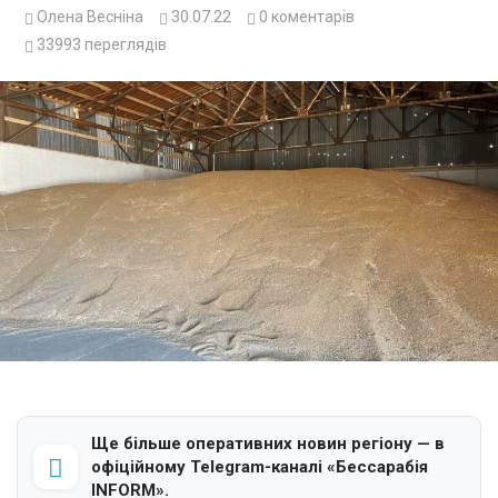
Олена Весніна
30.07.22
0
коментарів
33993
переглядів
Ще більше оперативних новин регіону — в
офіційному Telegram-каналі «Бессарабія
INFORM».