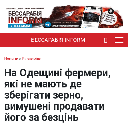
БЕССАРАБІЯ INFORM
Новини
>
Економіка
На Одещині фермери,
які не мають де
зберігати зерно,
вимушені продавати
його за безцінь