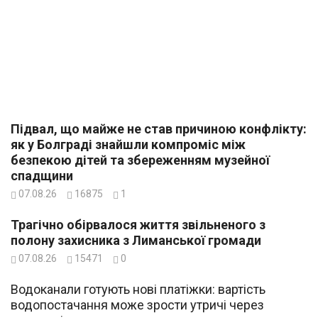
Підвал, що майже не став причиною конфлікту:
як у Болграді знайшли компроміс між
безпекою дітей та збереженням музейної
спадщини
07.08.26
16875
1
Трагічно обірвалося життя звільненого з
полону захисника з Лиманської громади
07.08.26
15471
0
Водоканали готують нові платіжки: вартість
водопостачання може зрости утричі через