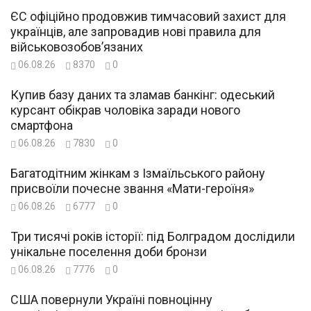
ЄС офіційно продовжив тимчасовий захист для
українців, але запровадив нові правила для
військовозобов’язаних
06.08.26
8370
0
Купив базу даних та зламав банкінг: одеський
курсант обікрав чоловіка заради нового
смартфона
06.08.26
7830
0
Багатодітним жінкам з Ізмаїльського району
присвоїли почесне звання «Мати-героїня»
06.08.26
6777
0
Три тисячі років історії: під Болградом дослідили
унікальне поселення доби бронзи
06.08.26
7776
0
США повернули Україні повноцінну