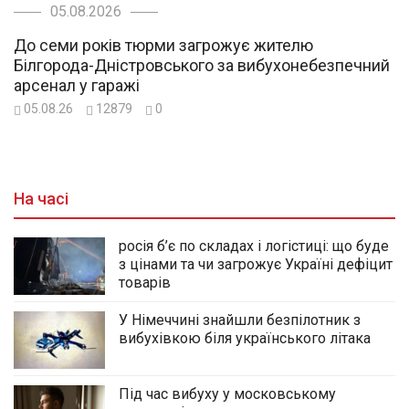
05.08.2026
До семи років тюрми загрожує жителю
Білгорода-Дністровського за вибухонебезпечний
арсенал у гаражі
05.08.26
12879
0
На часі
росія б’є по складах і логістиці: що буде
з цінами та чи загрожує Україні дефіцит
товарів
У Німеччині знайшли безпілотник з
вибухівкою біля українського літака
Під час вибуху у московському