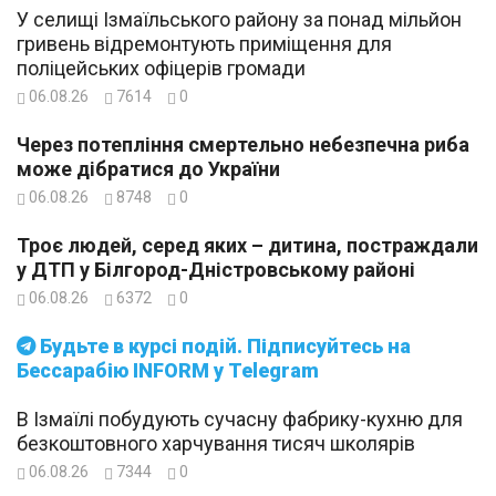
У селищі Ізмаїльського району за понад мільйон
гривень відремонтують приміщення для
поліцейських офіцерів громади
06.08.26
7614
0
Через потепління смертельно небезпечна риба
може дібратися до України
06.08.26
8748
0
Троє людей, серед яких – дитина, постраждали
у ДТП у Білгород-Дністровському районі
06.08.26
6372
0
Будьте в курсі подій. Підписуйтесь на
Бессарабію INFORM у Telegram
В Ізмаїлі побудують сучасну фабрику-кухню для
безкоштовного харчування тисяч школярів
06.08.26
7344
0