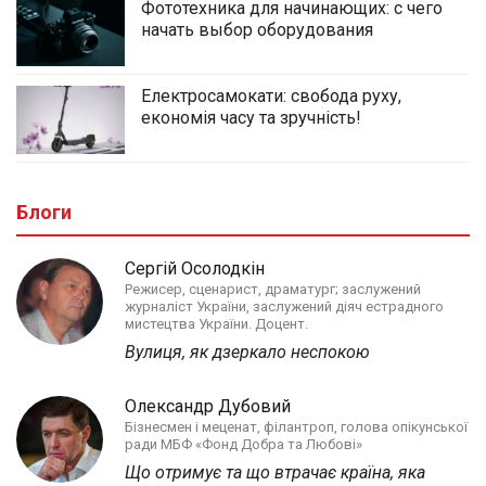
Фототехника для начинающих: с чего
начать выбор оборудования
Електросамокати: свобода руху,
економія часу та зручність!
Блоги
Сергій Осолодкін
Режисер, сценарист, драматург; заслужений
журналіст України, заслужений діяч естрадного
мистецтва України. Доцент.
Вулиця, як дзеркало неспокою
Олександр Дубовий
Бізнесмен і меценат, філантроп, голова опікунської
ради МБФ «Фонд Добра та Любові»
Що отримує та що втрачає країна, яка