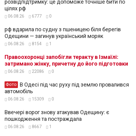
розвідпідтримку: це допоможе точніше бити по
цілях рф
06.08.26
6777
0
рф вдарила по судну з пшеницею біля берегів
Одещини — загинув український моряк
06.08.26
8154
1
Правоохоронці запобігли теракту в Ізмаїлі:
затримано жінку, причетну до його підготовки
06.08.26
22086
0
В Одесі під час руху під землю провалився
Фото
автомобіль
06.08.26
15309
0
Ввечері ворог знову атакував Одещину: є
пошкодження та постраждала
06.08.26
8667
1