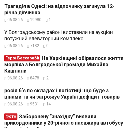
Трагедія в Одесі: на відпочинку загинула 12-
річна дівчинка
06.08.26
19980
1
У Болградському районі виставили на аукціон
потужний елеваторний комплекс
06.08.26
7182
0
На Харківщині обірвалося життя
Герої Бессарабії
морпіха з Болградської громади Михайла
Кишлали
06.08.26
8478
2
росія б’є по складах і логістиці: що буде з
цінами та чи загрожує Україні дефіцит товарів
06.08.26
9531
14
Заборонену “знахідку” виявили
Фото
прикордонники у 20-річного пасажира автобусу