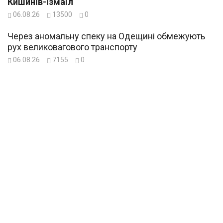
Кишинів-Ізмаїл
06.08.26
13500
0
Через аномальну спеку на Одещині обмежують
рух великовагового транспорту
06.08.26
7155
0