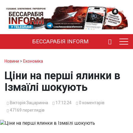
БЕССАРАБІЯ INFORM
Новини
>
Економіка
Ціни на перші ялинки в
Ізмаїлі шокують
Вікторія Зацаринна
17.12.24
0
коментарів
47169
переглядів