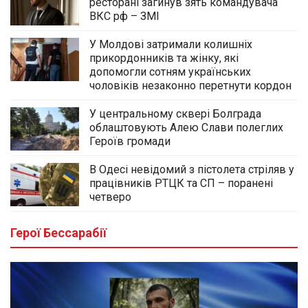
ресторані загинув зять командувача
ВКС рф – ЗМІ
У Молдові затримали колишніх
прикордонників та жінку, які
допомогли сотням українських
чоловіків незаконно перетнути кордон
У центральному сквері Болграда
облаштовують Алею Слави полеглих
Героїв громади
В Одесі невідомий з пістолета стріляв у
працівників РТЦК та СП – поранені
четверо
Герої Бессарабії