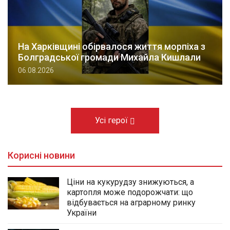
На Харківщині обірвалося життя морпіха з
Болградської громади Михайла Кишлали
06.08.2026
Усі герої
Корисні новини
Ціни на кукурудзу знижуються, а
картопля може подорожчати: що
відбувається на аграрному ринку
України