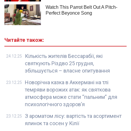
Читайте також:
Кількість жителів Бессарабії, які
24.12.25
святкують Різдво 25 грудня,
збільшується – власне опитування
Новорічна казка в Аккермані на тлі
23.12.25
темряви ворожих атак: як святкова
атмосфера може стати “пальним” для
психологічного здоров’я
З ароматом лісу: вартість та асортимент
23.12.25
ялинок та сосен у Кілії