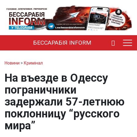
БЕССАРАБІЯ INFORM
Новини
>
Кримінал
На въезде в Одессу
пограничники
задержали 57-летнюю
поклонницу “русского
мира”