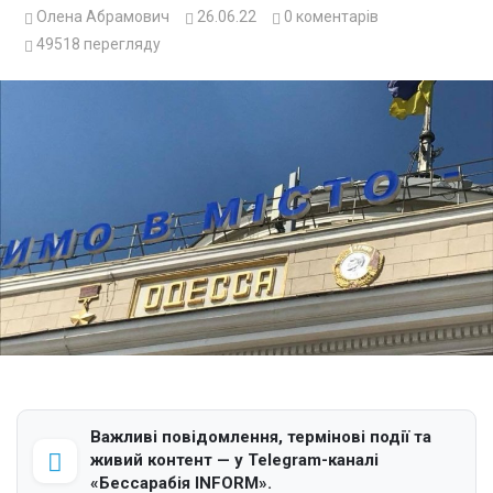
Олена Абрамович
26.06.22
0
коментарів
49518
перегляду
Важливі повідомлення, термінові події та
живий контент — у Telegram-каналі
«Бессарабія INFORM».