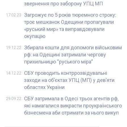
звернення про заборону УПЦ МП
Загрожує по 5 років тюремного строку:
17.02.23
троє мешканок Одещини пропагували
«руський мир» та виправдовували
окупацію
Збирала кошти для допомоги військовим
19.12.22
рф: на Одещині затримали чергову
прихильницю “руського міра”
СБУ проводить контррозвідувальні
14.12.22
заходи на об’єктах УПЦ (МП) у дев’яти
областях України
СБУ затримала в Одесі трьох агентів рф,
29.09.22
які намагалися викрасти проукраїнського
бізнесмена аби отримати за нього викуп