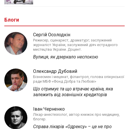
Блоги
Сергій Осолодкін
Режисер, сценарист, драматург; заслужений
журналіст України, заслужений діяч естрадного
мистецтва України. Доцент.
Вулиця, як дзеркало неспокою
Олександр Дубовий
Бізнесмен і меценат, філантроп, голова опікунської
ради МБФ «Фонд Добра та Любові»
Що отримує та що втрачає країна, яка
залежить від зовнішніх кредиторів
Іван Черненко
Лікар-анестезіолог, автор книжок про медицину,
блогер.
Справа лікарів «Одрексу» – це не про