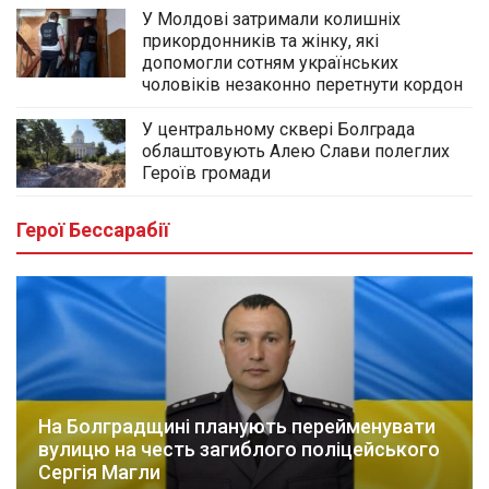
У Молдові затримали колишніх
прикордонників та жінку, які
допомогли сотням українських
чоловіків незаконно перетнути кордон
У центральному сквері Болграда
облаштовують Алею Слави полеглих
Героїв громади
Герої Бессарабії
На Болградщині планують перейменувати
вулицю на честь загиблого поліцейського
Сергія Магли