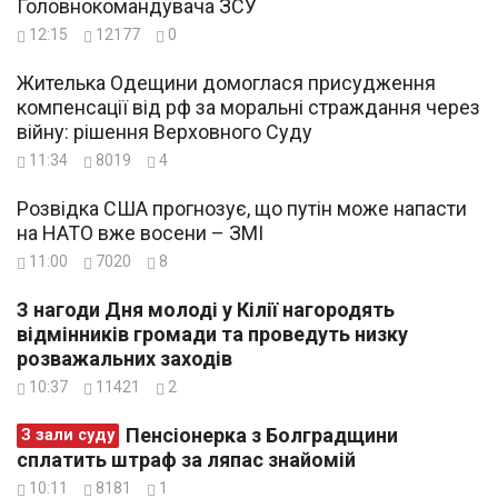
Головнокомандувача ЗСУ
12:15
12177
0
Жителька Одещини домоглася присудження
компенсації від рф за моральні страждання через
війну: рішення Верховного Суду
11:34
8019
4
Розвідка США прогнозує, що путін може напасти
на НАТО вже восени – ЗМІ
11:00
7020
8
З нагоди Дня молоді у Кілії нагородять
відмінників громади та проведуть низку
розважальних заходів
10:37
11421
2
Пенсіонерка з Болградщини
З зали суду
сплатить штраф за ляпас знайомій
10:11
8181
1