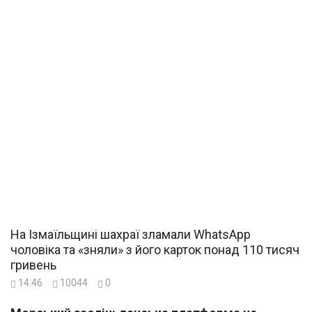
На Ізмаїльщині шахраї зламали WhatsApp
чоловіка та «зняли» з його карток понад 110 тисяч
гривень
14:46
10044
0