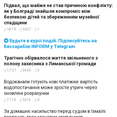
Підвал, що майже не став причиною конфлікту:
як у Болграді знайшли компроміс між
безпекою дітей та збереженням музейної
спадщини
18:19
5427
1
Будьте в курсі подій. Підписуйтесь на
Бессарабію INFORM у Telegram
Трагічно обірвалося життя звільненого з
полону захисника з Лиманської громади
17:57
5643
0
Водоканали готують нові платіжки: вартість
водопостачання може зрости утричі через
оновлені розрахунки
17:14
5616
0
За домашнє насильство перед судом в Ізмаїлі
постануть троє місцевих кривдників