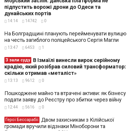
Морський заслін: данська платформа не
підпустить ворожі дрони до Одеси та
дунайських портів
14:14
14742
0
На Болградщині планують перейменувати вулицю
на честь загиблого поліцейського Сергія Магли
13:47
6453
1
В Ізмаїлі винесли вирок серійному
З зали суду
крадію, який розібрав силовий трансформатор:
скільки отримав «металіст»
13:13
9612
0
Пошкоджене майно та втрачені активи: як бізнесу
подати заяву до Реєстру про збитки через війну
12:44
5616
0
Двом захисникам з Кілійської
Герої Бессарабії
громади вручили відзнаки Міноборони та