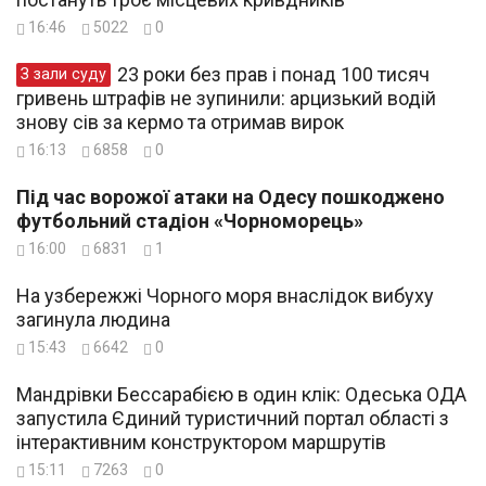
16:46
5022
0
23 роки без прав і понад 100 тисяч
З зали суду
гривень штрафів не зупинили: арцизький водій
знову сів за кермо та отримав вирок
16:13
6858
0
Під час ворожої атаки на Одесу пошкоджено
футбольний стадіон «Чорноморець»
16:00
6831
1
На узбережжі Чорного моря внаслідок вибуху
загинула людина
15:43
6642
0
Мандрівки Бессарабією в один клік: Одеська ОДА
запустила Єдиний туристичний портал області з
інтерактивним конструктором маршрутів
15:11
7263
0