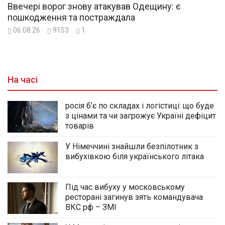
Ввечері ворог знову атакував Одещину: є
пошкодження та постраждала
06.08.26
9153
1
На часі
росія б’є по складах і логістиці: що буде
з цінами та чи загрожує Україні дефіцит
товарів
У Німеччині знайшли безпілотник з
вибухівкою біля українського літака
Під час вибуху у московському
ресторані загинув зять командувача
ВКС рф – ЗМІ