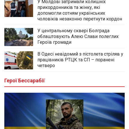
У Молдові затримали колишніх
прикордонників та жінку, які
допомогли сотням українських
чоловіків незаконно перетнути кордон
У центральному сквері Болграда
облаштовують Алею Слави полеглих
Героїв громади
В Одесі невідомий з пістолета стріляв у
працівників РТЦК та СП – поранені
четверо
Герої Бессарабії