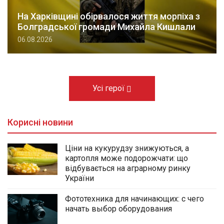
На Харківщині обірвалося життя морпіха з
Болградської громади Михайла Кишлали
06.08.2026
Усі герої
Корисні новини
Ціни на кукурудзу знижуються, а
картопля може подорожчати: що
відбувається на аграрному ринку
України
Фототехника для начинающих: с чего
начать выбор оборудования