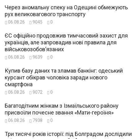
Через аномальну спеку на Одещині обмежують
рух великовагового транспорту
06.08.26
9045
0
ЄС офіційно продовжив тимчасовий захист для
українців, але запровадив нові правила для
військовозобов’язаних
06.08.26
9639
0
Купив базу даних та зламав банкінг: одеський
курсант обікрав чоловіка заради нового
смартфона
06.08.26
9072
0
Багатодітним жінкам з Ізмаїльського району
присвоїли почесне звання «Мати-героїня»
06.08.26
7938
0
Три тисячі років історії: під Болградом дослідили