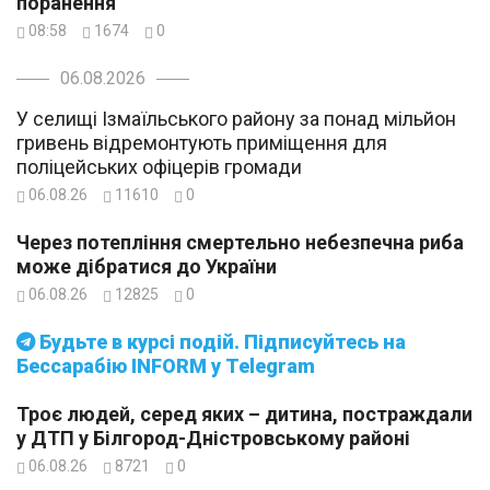
поранення
08:58
1674
0
06.08.2026
У селищі Ізмаїльського району за понад мільйон
гривень відремонтують приміщення для
поліцейських офіцерів громади
06.08.26
11610
0
Через потепління смертельно небезпечна риба
може дібратися до України
06.08.26
12825
0
Будьте в курсі подій. Підписуйтесь на
Бессарабію INFORM у Telegram
Троє людей, серед яких – дитина, постраждали
у ДТП у Білгород-Дністровському районі
06.08.26
8721
0