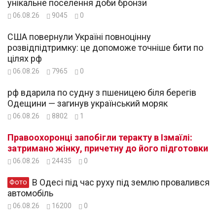
унікальне поселення доби бронзи
06.08.26
9045
0
США повернули Україні повноцінну
розвідпідтримку: це допоможе точніше бити по
цілях рф
06.08.26
7965
0
рф вдарила по судну з пшеницею біля берегів
Одещини — загинув український моряк
06.08.26
8802
1
Правоохоронці запобігли теракту в Ізмаїлі:
затримано жінку, причетну до його підготовки
06.08.26
24435
0
В Одесі під час руху під землю провалився
Фото
автомобіль
06.08.26
16200
0