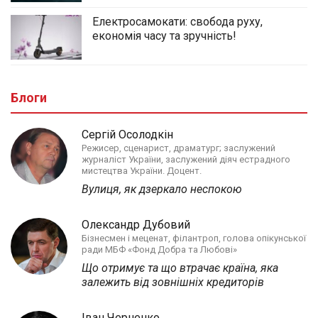
Електросамокати: свобода руху,
економія часу та зручність!
Блоги
Сергій Осолодкін
Режисер, сценарист, драматург; заслужений
журналіст України, заслужений діяч естрадного
мистецтва України. Доцент.
Вулиця, як дзеркало неспокою
Олександр Дубовий
Бізнесмен і меценат, філантроп, голова опікунської
ради МБФ «Фонд Добра та Любові»
Що отримує та що втрачає країна, яка
залежить від зовнішніх кредиторів
Іван Черненко