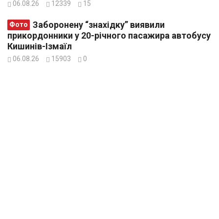
06.08.26
12339
15
Заборонену “знахідку” виявили
Фото
прикордонники у 20-річного пасажира автобусу
Кишинів-Ізмаїл
06.08.26
15903
0