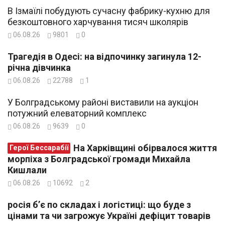
В Ізмаїлі побудують сучасну фабрику-кухню для
безкоштовного харчування тисяч школярів
06.08.26
9801
0
Трагедія в Одесі: на відпочинку загинула 12-
річна дівчинка
06.08.26
22788
1
У Болградському районі виставили на аукціон
потужний елеваторний комплекс
06.08.26
9639
0
На Харківщині обірвалося життя
Герої Бессарабії
морпіха з Болградської громади Михайла
Кишлали
06.08.26
10692
2
росія б’є по складах і логістиці: що буде з
цінами та чи загрожує Україні дефіцит товарів