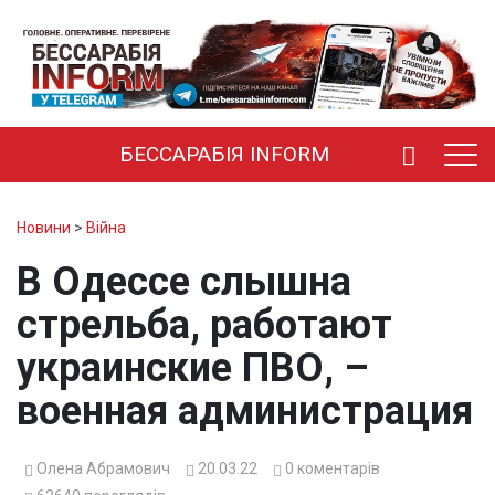
БЕССАРАБІЯ INFORM
Новини
>
Війна
В Одессе слышна
стрельба, работают
украинские ПВО, –
военная администрация
Олена Абрамович
20.03.22
0
коментарів