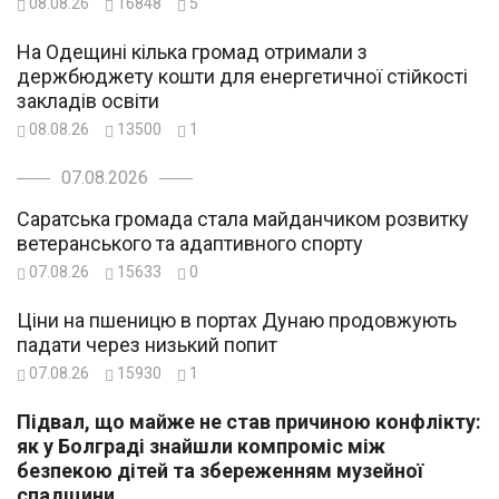
08.08.26
16848
5
На Одещині кілька громад отримали з
держбюджету кошти для енергетичної стійкості
закладів освіти
08.08.26
13500
1
07.08.2026
Саратська громада стала майданчиком розвитку
ветеранського та адаптивного спорту
07.08.26
15633
0
Ціни на пшеницю в портах Дунаю продовжують
падати через низький попит
07.08.26
15930
1
Підвал, що майже не став причиною конфлікту:
як у Болграді знайшли компроміс між
безпекою дітей та збереженням музейної
спадщини