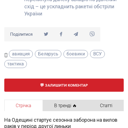
схід – це ускладнить ракетні обстріли
України
Поділитися
авиация
Беларусь
боевики
ВСУ
тактика
ЗАЛИШИТИ КОМЕНТАР
Стрічка
В тренді 🔥
Статті
На Одещині стартує сезонна заборона на вилов
раків у період другої линьки