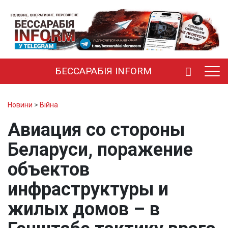
БЕССАРАБІЯ INFORM
Новини
>
Війна
Авиация со стороны
Беларуси, поражение
объектов
инфраструктуры и
жилых домов – в