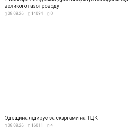
великого газопроводу
08.08.26
14094
0
Одещина лідирує за скаргами на ТЦК
08.08.26
16011
4