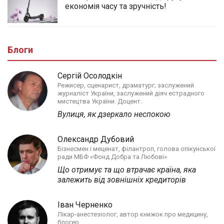
економія часу та зручність!
Блоги
Сергій Осолодкін
Режисер, сценарист, драматург; заслужений
журналіст України, заслужений діяч естрадного
мистецтва України. Доцент.
Вулиця, як дзеркало неспокою
Олександр Дубовий
Бізнесмен і меценат, філантроп, голова опікунської
ради МБФ «Фонд Добра та Любові»
Що отримує та що втрачає країна, яка
залежить від зовнішніх кредиторів
Іван Черненко
Лікар-анестезіолог, автор книжок про медицину,
блогер.