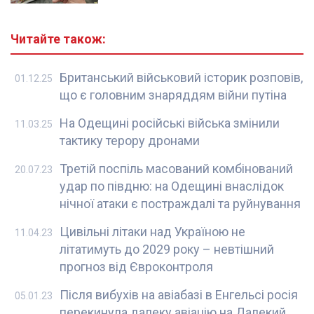
Читайте також:
Британський військовий історик розповів,
01.12.25
що є головним знаряддям війни путіна
На Одещині російські війська змінили
11.03.25
тактику терору дронами
Третій поспіль масований комбінований
20.07.23
удар по півдню: на Одещині внаслідок
нічної атаки є постраждалі та руйнування
Цивільні літаки над Україною не
11.04.23
літатимуть до 2029 року – невтішний
прогноз від Євроконтроля
Після вибухів на авіабазі в Енгельсі росія
05.01.23
перекинула далеку авіацію на Далекий