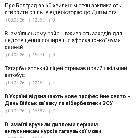
Про Болград за 60 хвилин: містян закликають
створити спільну відеоісторію до Дня міста
08.08.26
12069
0
В Ізмаїльському районі вживають заходів для
недопущення поширення африканської чуми
свиней
08.08.26
15471
0
Татарбунарський ліцей отримав новий шкільний
автобус
08.08.26
12150
4
В Україні відзначають нове професійне свято –
День Військ зв’язку та кібербезпеки ЗСУ
08.08.26
15687
7
В Ізмаїлі вручили дипломи першим
випускникам курсів гагаузької мови