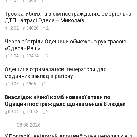
14:03
5346
1
Троє загиблих та вісім постраждалих: смертельна
ДТП на трасі Одеса – Миколаїв
12:02
34020
2
Через обстріли Одещини обмежено рух трасою
«Одеса–Рені»
11:04
12474
2
Одещина отримала нові генератори для
медичних закладів регіону
10:03
6966
1
Внаслідок нічної комбінованої атаки по
Одещині постраждало щонайменше 8 людей
09:04
11043
2
08.08.2026
У Болгарії невідомий дрон вибухнув неподалік від