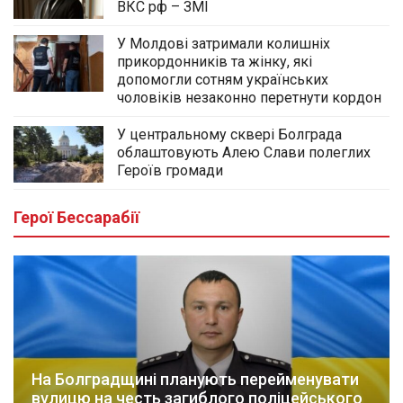
ВКС рф – ЗМІ
У Молдові затримали колишніх
прикордонників та жінку, які
допомогли сотням українських
чоловіків незаконно перетнути кордон
У центральному сквері Болграда
облаштовують Алею Слави полеглих
Героїв громади
Герої Бессарабії
На Болградщині планують перейменувати
вулицю на честь загиблого поліцейського