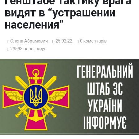
Генштабе тактику врага
видят в “устрашении
населения”
Олена Абрамович
25.02.22
0
коментарів
23598
перегляду