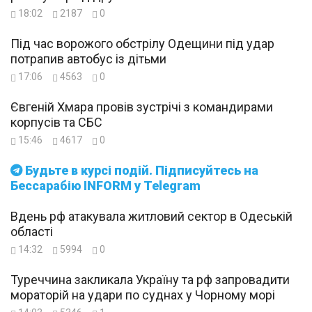
18:02
2187
0
Під час ворожого обстрілу Одещини під удар
потрапив автобус із дітьми
17:06
4563
0
Євгеній Хмара провів зустрічі з командирами
корпусів та СБС
15:46
4617
0
Будьте в курсі подій. Підписуйтесь на
Бессарабію INFORM у Telegram
Вдень рф атакувала житловий сектор в Одеській
області
14:32
5994
0
Туреччина закликала Україну та рф запровадити
мораторій на удари по суднах у Чорному морі