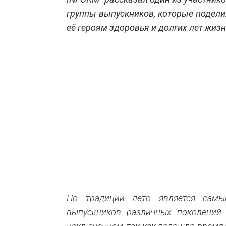
группы выпускников, которые подели
её героям здоровья и долгих лет жизн
По традиции лето является сам
выпускников различных поколений 