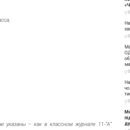
«
0
сса;
На
за
0
Ма
ОД
об
ма
0
На
чо
ти
0
Мо
пі
ду
и указаны – как в классном журнале 11-“А”