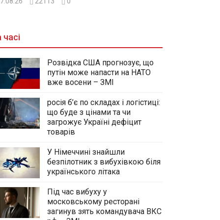
7.08.26
22113
0
 часі
Розвідка США прогнозує, що
путін може напасти на НАТО
вже восени – ЗМІ
росія б’є по складах і логістиці:
що буде з цінами та чи
загрожує Україні дефіцит
товарів
У Німеччині знайшли
безпілотник з вибухівкою біля
українського літака
Під час вибуху у
московському ресторані
загинув зять командувача ВКС