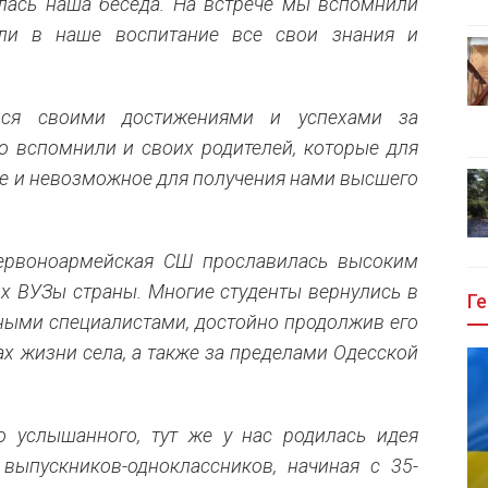
сь наша беседа. На встрече мы вспомнили
ли в наше воспитание все свои знания и
лся своими достижениями и успехами за
о вспомнили и своих родителей, которые для
ое и невозможное для получения нами высшего
ервоноармейская СШ прославилась высоким
х ВУЗы страны. Многие студенты вернулись в
Ге
сными специалистами, достойно продолжив его
х жизни села, а также за пределами Одесской
о услышанного, тут же у нас родилась идея
 выпускников-одноклассников, начиная с 35-