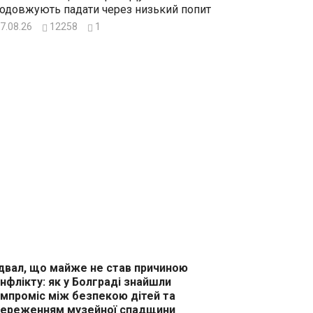
одовжують падати через низький попит
7.08.26
12258
1
двал, що майже не став причиною
нфлікту: як у Болграді знайшли
мпроміс між безпекою дітей та
ереженням музейної спадщини