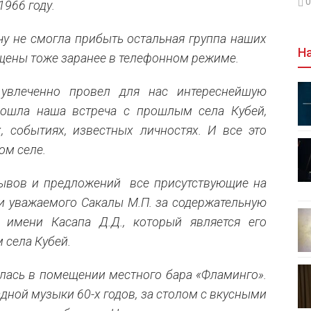
0
966 году.
у не смогла прибыть остальная группа наших
На
щены тоже заранее в телефонном режиме.
увлеченно провел для нас интереснейшую
зошла наша встреча с прошлым села Кубей,
, событиях, известных личностях. И все это
ом селе.
зывов и предложений все присутствующие на
и уважаемого Сакалы М.П. за содержательную
имени Касапа Д.Д., который является его
 села Кубей.
ялась в помещении местного бара «Фламинго».
дной музыки 60-х годов, за столом с вкусными