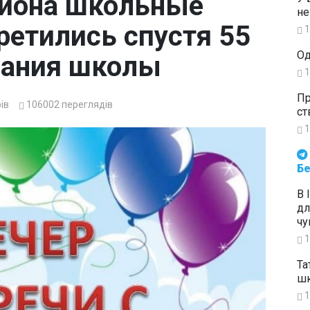
айона школьные
не
ретились спустя 55
1
Од
нчания школы
1
Пр
ів
106002
переглядів
ст
1
Будьте в курсі подій. Підпи
Бе
В 
дл
чу
1
Та
шк
1