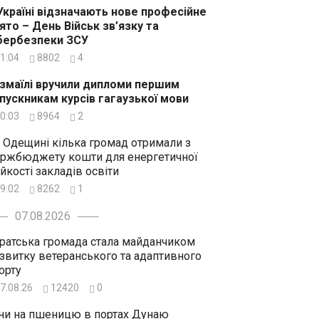
Україні відзначають нове професійне
ято – День Військ зв’язку та
бербезпеки ЗСУ
1:04
8802
4
Ізмаїлі вручили дипломи першим
пускникам курсів гагаузької мови
0:03
8964
2
 Одещині кілька громад отримали з
ржбюджету кошти для енергетичної
ійкості закладів освіти
9:02
8262
1
07.08.2026
ратська громада стала майданчиком
звитку ветеранського та адаптивного
орту
7.08.26
12420
0
ни на пшеницю в портах Дунаю