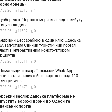
Чорноморець»
7.08.26
12015
1
 узбережжі Чорного моря внаслідок вибуху
гинула людина
7.08.26
11502
0
ндрівки Бессарабією в один клік: Одеська
А запустила Єдиний туристичний портал
ласті з інтерактивним конструктором
ршрутів
7.08.26
10611
0
 Ізмаїльщині шахраї зламали WhatsApp
ловіка та «зняли» з його карток понад 110
сяч гривень
7.08.26
13473
0
рський заслін: данська платформа не
дпустить ворожі дрони до Одеси та
найських портів