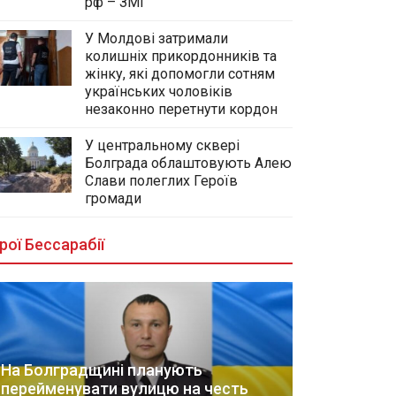
рф – ЗМІ
У Молдові затримали
колишніх прикордонників та
жінку, які допомогли сотням
українських чоловіків
незаконно перетнути кордон
У центральному сквері
Болграда облаштовують Алею
Слави полеглих Героїв
громади
рої Бессарабії
На Болградщині планують
перейменувати вулицю на честь