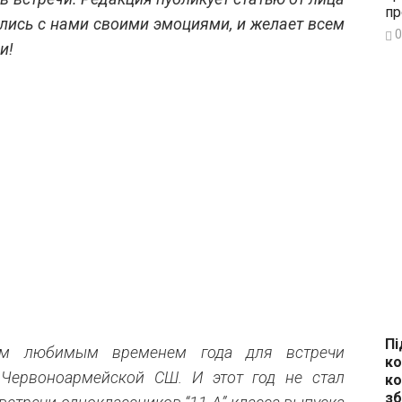
пр
лись с нами своими эмоциями, и желает всем
0
и!
Пі
ым любимым временем года для встречи
ко
Червоноармейской СШ. И этот год не стал
ко
зб