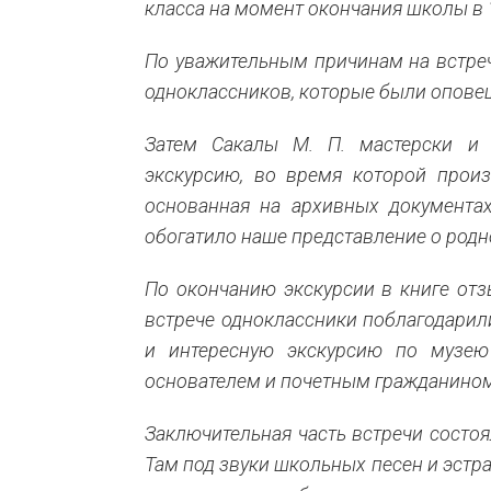
класса на момент окончания школы в 1
По уважительным причинам на встреч
одноклассников, которые были опове
Затем Сакалы М. П. мастерски и 
экскурсию, во время которой прои
основанная на архивных документах
обогатило наше представление о родн
По окончанию экскурсии в книге от
встрече одноклассники поблагодарил
и интересную экскурсию по музею 
основателем и почетным гражданином
Заключительная часть встречи состо
Там под звуки школьных песен и эстра