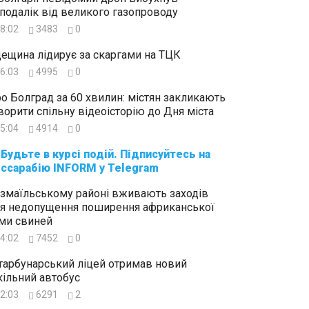
подалік від великого газопроводу
8:02
3483
0
ещина лідирує за скаргами на ТЦК
6:03
4995
0
о Болград за 60 хвилин: містян закликають
ворити спільну відеоісторію до Дня міста
5:04
4914
0
суйтесь на
ссарабію INFORM у Telegram
Ізмаїльському районі вживають заходів
я недопущення поширення африканської
ми свиней
4:02
7452
0
тарбунарський ліцей отримав новий
ільний автобус
2:03
6291
2