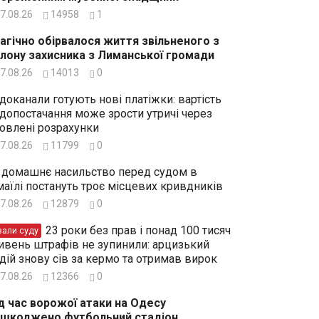
7.08.26
14958
1
агічно обірвалося життя звільненого з
лону захисника з Лиманської громади
7.08.26
14013
0
доканали готують нові платіжки: вартість
допостачання може зрости утричі через
овлені розрахунки
7.08.26
11799
0
 домашнє насильство перед судом в
маїлі постануть троє місцевих кривдників
7.08.26
12879
0
23 роки без прав і понад 100 тисяч
зали суду
ивень штрафів не зупинили: арцизький
дій знову сів за кермо та отримав вирок
7.08.26
12366
0
д час ворожої атаки на Одесу
шкоджено футбольний стадіон