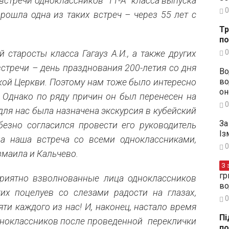
встречи одноклассников “11-А” класса выпуска
0
прошла одна из таких встреч – через 55 лет с
Тр
по
0
старосты класса Гагауз А.И., а также других
стречи – день празднования 200-летия со дня
Во
во
кой Церкви. Поэтому нам тоже было интересно
он
. Однако по ряду причин он был перенесен на
0
для нас была назначена экскурсия в кубейский
За
безно согласился провести его руководитель
Із
ла наша встреча со всеми одноклассниками,
0
змаила и Кальчево.
З 
гр
приятно взволнованные лица одноклассников
во
их поцелуев со слезами радости на глазах,
0
ти каждого из нас! И, наконец, настало время
Пі
дноклассников после проведенной переклички
по