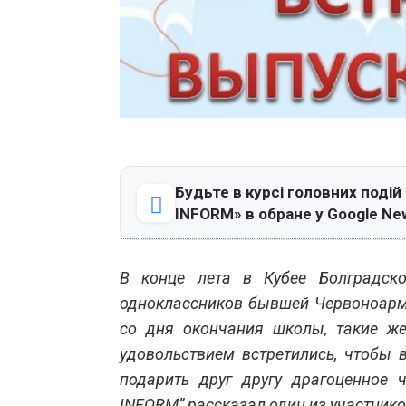
Будьте в курсі головних подій
INFORM» в обране у Google Ne
В конце лета в Кубее Болградско
одноклассников бывшей Червоноарме
со дня окончания школы, такие же
удовольствием встретились, чтобы 
подарить друг другу драгоценное 
INFORM” рассказал один из участнико