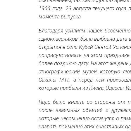
исключением, так как подошло время 
1966 года. 29 августа текущего года 
момента выпуска.
Благодаря усилиям нашей бессменной 
одноклассников, была выбрана дата в
открытия в селе Кубей Святой Успенс
поприсутствовать на этом празднике
более позднюю дату. На этот же день 
этнографический музей, которую лю
Сакалы М.П., а перед ней произош
которые прибыли из Киева, Одессы, И
Надо было видеть со стороны эти 
после взаимных объятий и дружеск
которые несомненно останутся в памя
назвать поименно этих счастливых о