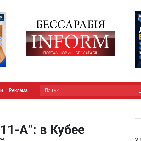
ги
Реклама
11-А”: в Кубее
У 