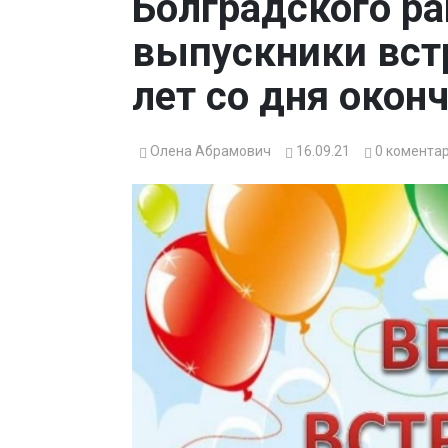
Болградского р
выпускники вст
лет со дня око
Олена Абрамович
16.09.21
0
коментар