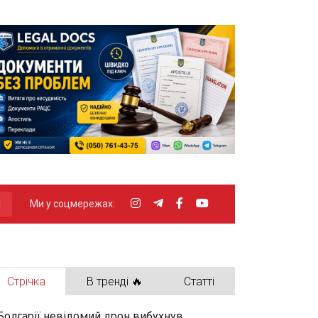
Ми у соцмережах:
Стрічка
В тренді 🔥
Статті
Болгарії невідомий дрон вибухнув