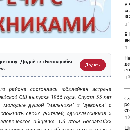
В 
св
кі
1
В 
ви
1
На
 регіону. Додайте «Бессарабія
де
Додати
ws.
ст
0
го района состоялась юбилейная встреча
йской СШ выпуска 1966 года. Спустя 55 лет
Са
ро
 молодые душой “мальчики” и “девочки” с
сп
вспомнить своих учителей, одноклассников и
0
человеческое общение. Об этом Бессарабии
Ці
в встречи. Редакция публикует статью от лица