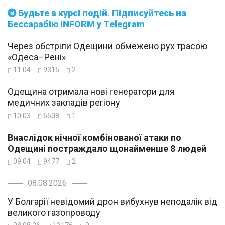
Будьте в курсі подій. Підписуйтесь на
Бессарабію INFORM у Telegram
Через обстріли Одещини обмежено рух трасою
«Одеса–Рені»
11:04
9315
2
Одещина отримала нові генератори для
медичних закладів регіону
10:03
5508
1
Внаслідок нічної комбінованої атаки по
Одещині постраждало щонайменше 8 людей
09:04
9477
2
08.08.2026
У Болгарії невідомий дрон вибухнув неподалік від
великого газопроводу