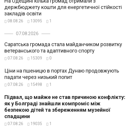
На Одещині кілька громад отримали з
держбюджету кошти для енергетичної стійкості
закладів освіти
08.08.26
13095
1
07.08.2026
Саратська громада стала майданчиком розвитку
ветеранського та адаптивного спорту
07.08.26
15309
0
Ціни на пшеницю в портах Дунаю продовжують
падати через низький попит
07.08.26
15498
1
Підвал, що майже не став причиною конфлікту:
як у Болграді знайшли компроміс між
безпекою дітей та збереженням музейної
спадщини
07.08.26
19035
1