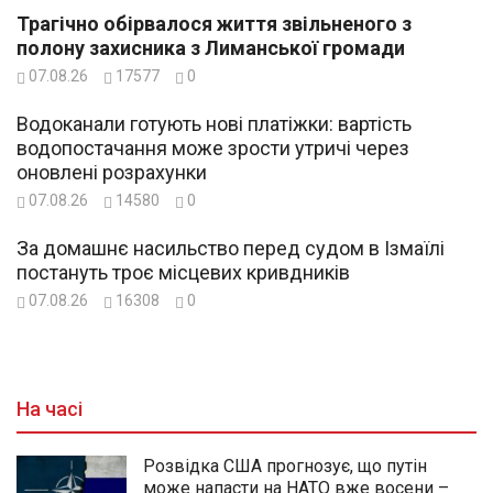
Трагічно обірвалося життя звільненого з
полону захисника з Лиманської громади
07.08.26
17577
0
Водоканали готують нові платіжки: вартість
водопостачання може зрости утричі через
оновлені розрахунки
07.08.26
14580
0
За домашнє насильство перед судом в Ізмаїлі
постануть троє місцевих кривдників
07.08.26
16308
0
На часі
Розвідка США прогнозує, що путін
може напасти на НАТО вже восени –