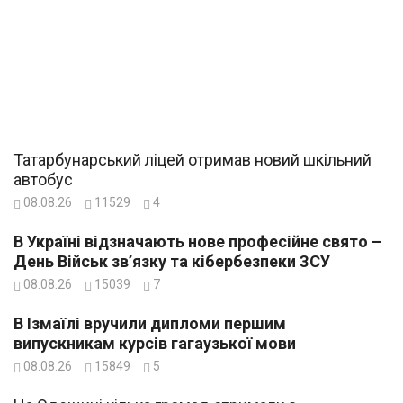
Татарбунарський ліцей отримав новий шкільний
автобус
08.08.26
11529
4
В Україні відзначають нове професійне свято –
День Військ зв’язку та кібербезпеки ЗСУ
08.08.26
15039
7
В Ізмаїлі вручили дипломи першим
випускникам курсів гагаузької мови
08.08.26
15849
5