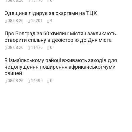
08.08.26
13176
0
Одещина лідирує за скаргами на ТЦК
08.08.26
15201
4
Про Болград за 60 хвилин: містян закликають
створити спільну відеоісторію до Дня міста
08.08.26
11475
0
В Ізмаїльському районі вживають заходів для
недопущення поширення африканської чуми
свиней
08.08.26
14499
0