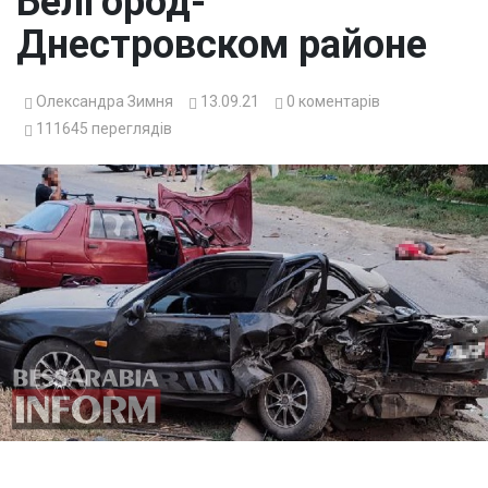
Белгород-
Днестровском районе
Олександра Зимня
13.09.21
0
коментарів
111645
переглядів