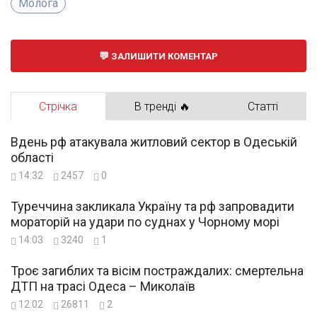
Молога
ЗАЛИШИТИ КОМЕНТАР
Стрічка
В тренді 🔥
Статті
Вдень рф атакувала житловий сектор в Одеській
області
14:32
2457
0
Туреччина закликала Україну та рф запровадити
мораторій на удари по суднах у Чорному морі
14:03
3240
1
Троє загиблих та вісім постраждалих: смертельна
ДТП на трасі Одеса – Миколаїв
12:02
26811
2