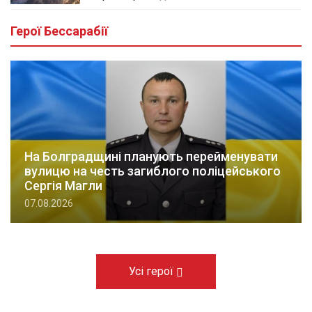
Герої Бессарабії
На Болградщині планують перейменувати
вулицю на честь загиблого поліцейського
Сергія Магли
07.08.2026
Усі герої