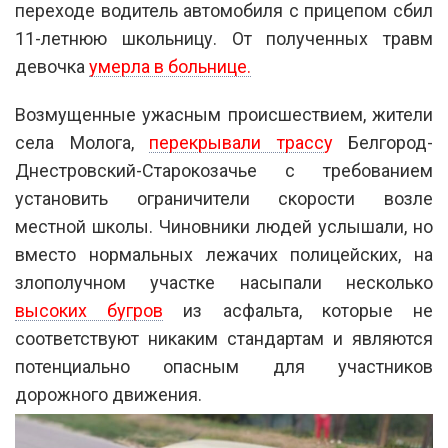
переходе водитель автомобиля с прицепом сбил
11-летнюю школьницу. От полученных травм
девочка
умерла в больнице.
Возмущенные ужасным происшествием, жители
села Молога,
перекрывали трасс
у
Белгород-
Днестровский-Старокозачье с требованием
установить ограничители скорости возле
местной школы. Чиновники людей услышали, но
вместо нормальных лежачих полицейских, на
злополучном участке насыпали несколько
высоких бугров
из асфальта, которые не
соответствуют никаким стандартам и являются
потенциально опасным для участников
дорожного движения.