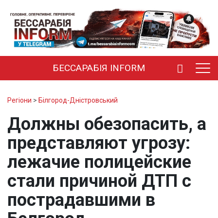
БЕССАРАБІЯ INFORM
Регіони
>
Білгород-Дністровський
Должны обезопасить, а
представляют угрозу:
лежачие полицейские
стали причиной ДТП с
пострадавшими в