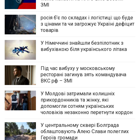
ЗМІ
росія б’є по складах і логістиці: що буде
з цінами та чи загрожує Україні дефіцит
товарів
У Німеччині знайшли безпілотник з
вибухівкою біля українського літака
Під час вибуху у московському
ресторані загинув зять командувача
ВКС рф – ЗМІ
У Молдові затримали колишніх
прикордонників та жінку, які
допомогли сотням українських
чоловіків незаконно перетнути кордон
У центральному сквері Болграда
облаштовують Алею Слави полеглих
Героїв громади