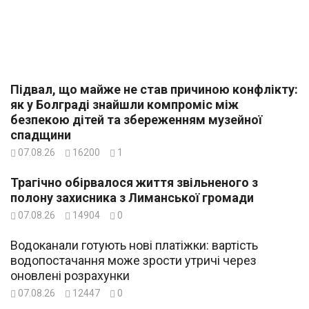
Підвал, що майже не став причиною конфлікту:
як у Болграді знайшли компроміс між
безпекою дітей та збереженням музейної
спадщини
07.08.26
16200
1
Трагічно обірвалося життя звільненого з
полону захисника з Лиманської громади
07.08.26
14904
0
Водоканали готують нові платіжки: вартість
водопостачання може зрости утричі через
оновлені розрахунки
07.08.26
12447
0