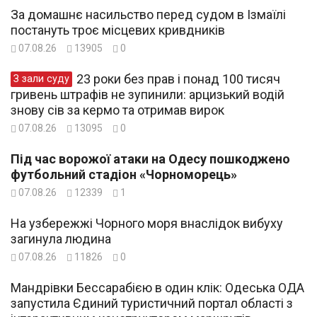
За домашнє насильство перед судом в Ізмаїлі
постануть троє місцевих кривдників
07.08.26
13905
0
23 роки без прав і понад 100 тисяч
З зали суду
гривень штрафів не зупинили: арцизький водій
знову сів за кермо та отримав вирок
07.08.26
13095
0
Під час ворожої атаки на Одесу пошкоджено
футбольний стадіон «Чорноморець»
07.08.26
12339
1
На узбережжі Чорного моря внаслідок вибуху
загинула людина
07.08.26
11826
0
Мандрівки Бессарабією в один клік: Одеська ОДА
запустила Єдиний туристичний портал області з