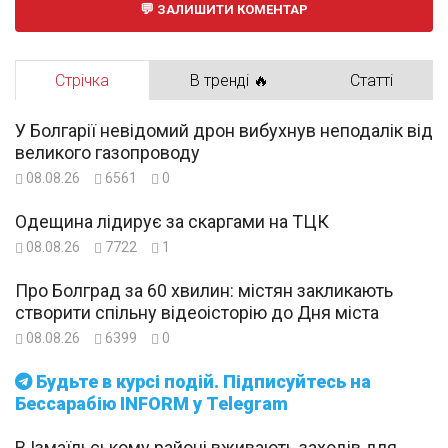
ЗАЛИШИТИ КОМЕНТАР
Стрічка
В тренді 🔥
Статті
У Болгарії невідомий дрон вибухнув неподалік від
великого газопроводу
08.08.26
6561
0
Одещина лідирує за скаргами на ТЦК
08.08.26
7722
1
Про Болград за 60 хвилин: містян закликають
створити спільну відеоісторію до Дня міста
08.08.26
6399
0
Будьте в курсі подій. Підписуйтесь на
Бессарабію INFORM у Telegram
В Ізмаїльському районі вживають заходів для