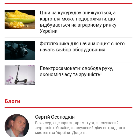
Ціни на кукурудзу знижуються, а
картопля може подорожчати: що
відбувається на аграрному ринку
України
Фототехника для начинающих: с чего
начать выбор оборудования
Електросамокати: свобода руху,
економія часу та зручність!
Блоги
Сергій Осолодкін
Режисер, сценарист, драматург; заслужений
журналіст України, заслужений діяч естрадного
мистецтва України. Доцент.