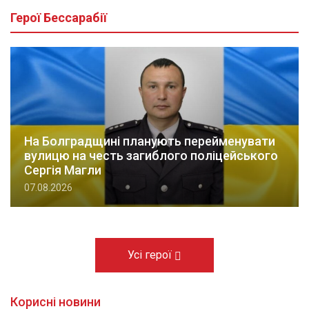
Герої Бессарабії
На Болградщині планують перейменувати
вулицю на честь загиблого поліцейського
Сергія Магли
07.08.2026
Усі герої
Корисні новини