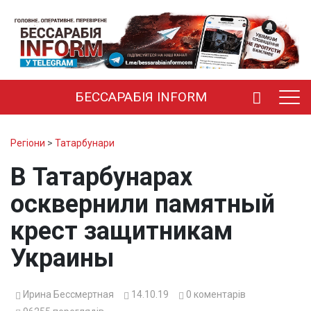
БЕССАРАБІЯ INFORM
Регіони
>
Татарбунари
В Татарбунарах
осквернили памятный
крест защитникам
Украины
Ирина Бессмертная
14.10.19
0
коментарів