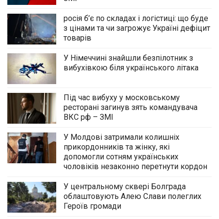
росія б’є по складах і логістиці: що буде
з цінами та чи загрожує Україні дефіцит
товарів
У Німеччині знайшли безпілотник з
вибухівкою біля українського літака
Під час вибуху у московському
ресторані загинув зять командувача
ВКС рф – ЗМІ
У Молдові затримали колишніх
прикордонників та жінку, які
допомогли сотням українських
чоловіків незаконно перетнути кордон
У центральному сквері Болграда
облаштовують Алею Слави полеглих
Героїв громади