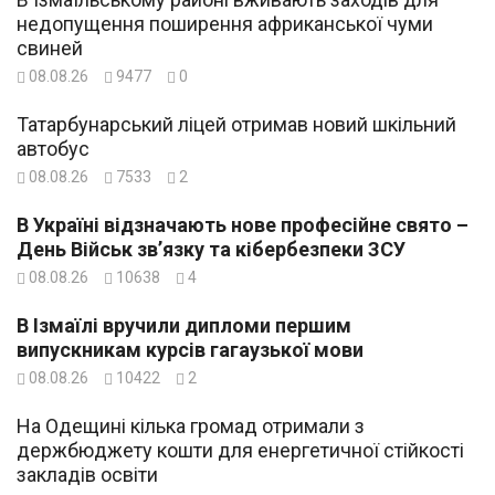
недопущення поширення африканської чуми
свиней
08.08.26
9477
0
Татарбунарський ліцей отримав новий шкільний
автобус
08.08.26
7533
2
В Україні відзначають нове професійне свято –
День Військ зв’язку та кібербезпеки ЗСУ
08.08.26
10638
4
В Ізмаїлі вручили дипломи першим
випускникам курсів гагаузької мови
08.08.26
10422
2
На Одещині кілька громад отримали з
держбюджету кошти для енергетичної стійкості
закладів освіти