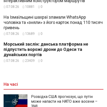
інтерактивним конструктором маршрутів
07.08.26
10881
0
На Ізмаїльщині шахраї зламали WhatsApp
чоловіка та «зняли» з його карток понад 110 тисяч
гривень
07.08.26
13689
0
Морський заслін: данська платформа не
підпустить ворожі дрони до Одеси та
дунайських портів
07.08.26
23409
0
На часі
Розвідка США прогнозує, що путін
може напасти на НАТО вже восени –
ЗМІ