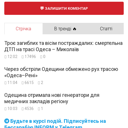
ЗАЛИШИТИ КОМЕНТАР
Стрічка
В тренді 🔥
Статті
Троє загиблих та вісім постраждалих: смертельна
ДТП на трасі Одеса – Миколаїв
12:02
17496
0
Через обстріли Одещини обмежено рух трасою
«Одеса–Рені»
11:04
6615
2
Одещина отримала нові генератори для
медичних закладів регіону
10:03
4536
1
Будьте в курсі подій. Підписуйтесь на
Бессарабію INFORM у Telegram