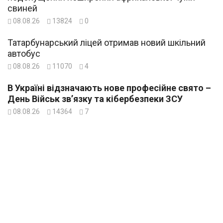
свиней
08.08.26
13824
0
Татарбунарський ліцей отримав новий шкільний
автобус
08.08.26
11070
4
В Україні відзначають нове професійне свято –
День Військ зв’язку та кібербезпеки ЗСУ
08.08.26
14364
7