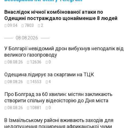
Внаслідок нічної комбінованої атаки по
Одещині постраждало щонайменше 8 людей
09:04
7803
2
08.08.2026
У Болгарії невідомий дрон вибухнув неподалік від
великого газопроводу
08.08.26
12636
0
Одещина лідирує за скаргами на ТЦК
08.08.26
14553
4
Про Болград за 60 хвилин: містян закликають
створити спільну відеоісторію до Дня міста
08.08.26
10881
0
В Ізмаїльському районі вживають заходів для
недопущення поширення африканської чуми