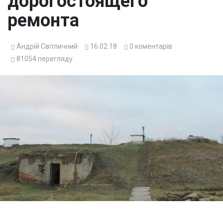
дорогостоящего
ремонта
Андрій Світличний
16.02.18
0
коментарів
81054
перегляду