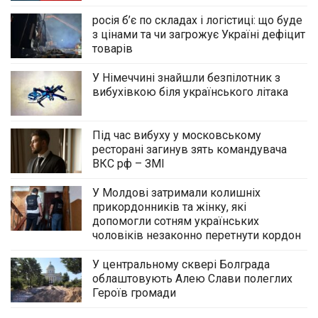
росія б’є по складах і логістиці: що буде
з цінами та чи загрожує Україні дефіцит
товарів
У Німеччині знайшли безпілотник з
вибухівкою біля українського літака
Під час вибуху у московському
ресторані загинув зять командувача
ВКС рф – ЗМІ
У Молдові затримали колишніх
прикордонників та жінку, які
допомогли сотням українських
чоловіків незаконно перетнути кордон
У центральному сквері Болграда
облаштовують Алею Слави полеглих
Героїв громади