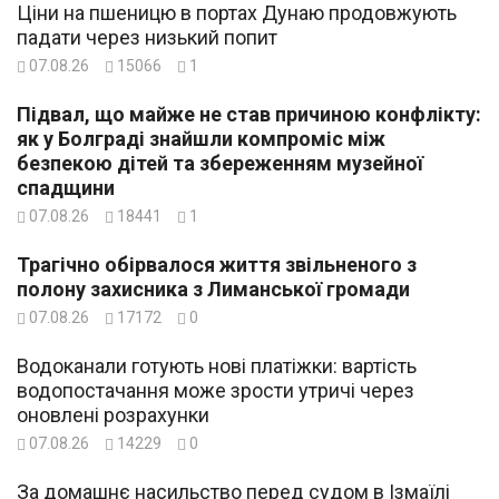
Ціни на пшеницю в портах Дунаю продовжують
падати через низький попит
07.08.26
15066
1
Підвал, що майже не став причиною конфлікту:
як у Болграді знайшли компроміс між
безпекою дітей та збереженням музейної
спадщини
07.08.26
18441
1
Трагічно обірвалося життя звільненого з
полону захисника з Лиманської громади
07.08.26
17172
0
Водоканали готують нові платіжки: вартість
водопостачання може зрости утричі через
оновлені розрахунки
07.08.26
14229
0
За домашнє насильство перед судом в Ізмаїлі