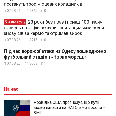
постануть троє місцевих кривдників
07.08.26
15849
0
23 роки без прав і понад 100 тисяч
З зали суду
гривень штрафів не зупинили: арцизький водій
знову сів за кермо та отримав вирок
07.08.26
14715
0
Під час ворожої атаки на Одесу пошкоджено
футбольний стадіон «Чорноморець»
07.08.26
13068
1
На часі
Розвідка США прогнозує, що путін
може напасти на НАТО вже восени –
ЗМІ