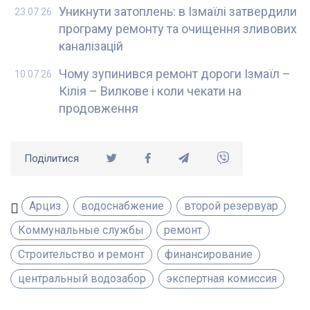
Уникнути затоплень: в Ізмаїлі затвердили
23.07.26
програму ремонту та очищення зливових
каналізацій
Чому зупинився ремонт дороги Ізмаїл –
10.07.26
Кілія – Вилкове і коли чекати на
продовження
Поділитися
Арциз
водоснабжение
второй резервуар
Коммунальные службы
ремонт
Строительство и ремонт
финансирование
центральный водозабор
экспертная комиссия