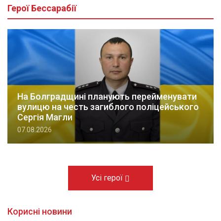
Герої Бессарабії
На Болградщині планують перейменувати
вулицю на честь загиблого поліцейського
Сергія Магли
07.08.2026
Усі герої
Корисні новини