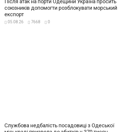
Після атак на порти Одещини Україна просить
союзників допомогти розблокувати морський
експорт
05.08.26
7668
0
Службова недбалість посадовиці з Одеської
міськраді призвела до збитків у 370 тисяч