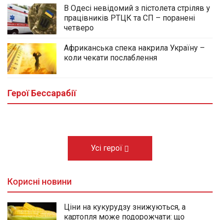
В Одесі невідомий з пістолета стріляв у
працівників РТЦК та СП – поранені
четверо
Африканська спека накрила Україну –
коли чекати послаблення
У центральному сквері Болграда
облаштовують Алею Слави полеглих
Героїв громади
Герої Бессарабії
03.08.2026
Усі герої
Корисні новини
Ціни на кукурудзу знижуються, а
картопля може подорожчати: що