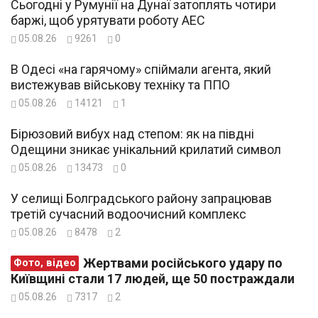
Сьогодні у Румунії на Дунаї затоплять чотири
баржі, щоб урятувати роботу АЕС
05.08.26
9261
0
В Одесі «на гарячому» спіймали агента, який
вистежував військову техніку та ППО
05.08.26
14121
1
Бірюзовий вибух над степом: як на півдні
Одещини зникає унікальний крилатий символ
05.08.26
13473
0
У селищі Болградського району запрацював
третій сучасний водоочисний комплекс
05.08.26
8478
2
Жертвами російського удару по
Фото, відео
Київщині стали 17 людей, ще 50 постраждали
05.08.26
7317
2