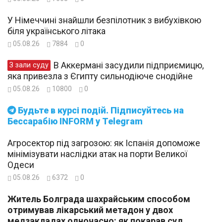
У Німеччині знайшли безпілотник з вибухівкою
біля українського літака
05.08.26
7884
0
В Аккермані засудили підприємицю,
З зали суду
яка привезла з Єгипту сильнодіюче снодійне
05.08.26
10800
0
Будьте в курсі подій. Підписуйтесь на
Бессарабію INFORM у Telegram
Агросектор під загрозою: як Іспанія допоможе
мінімізувати наслідки атак на порти Великої
Одеси
05.08.26
6372
0
Житель Болграда шахрайським способом
отримував лікарський метадон у двох
медзакладах одночасно: як покарав суд