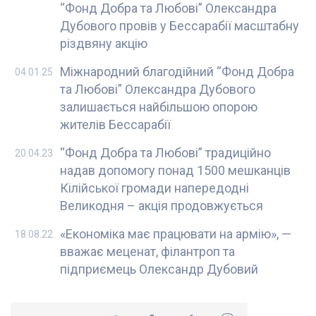
“Фонд Добра та Любові” Олександра
Дубового провів у Бессарабії масштабну
різдвяну акцію
Міжнародний благодійний “Фонд Добра
04.01.25
та Любові” Олександра Дубового
залишається найбільшою опорою
жителів Бессарабії
“Фонд Добра та Любові” традиційно
20.04.23
надав допомогу понад 1500 мешканців
Кілійської громади напередодні
Великодня – акція продовжується
«Економіка має працювати на армію», —
18.08.22
вважає меценат, філантроп та
підприємець Олександр Дубовий