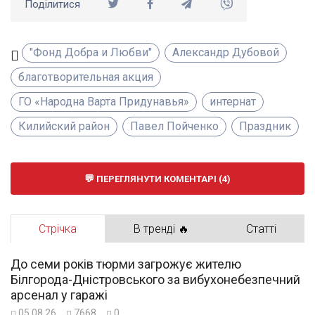
Поділитися
"Фонд Добра и Любви"
Александр Дубовой
благотворительная акция
ГО «Народна Варта Придунавья»
интернат
Килийский район
Павел Пойченко
Праздник
ПЕРЕГЛЯНУТИ КОМЕНТАРІ (4)
Стрічка
В тренді 🔥
Статті
До семи років тюрми загрожує жителю
Білгорода-Дністровського за вибухонебезпечний
арсенал у гаражі
05.08.26
7668
0