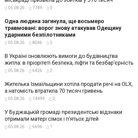
05.08.26
7749
0
Одна людина загинула, ще восьмеро
травмовані: ворог знову атакував Одещину
ударними безпілотниками
05.08.26
8046
2
В Україні оновлюють вимоги до будівництва
житла: в пріорітеті безпека, ліфти та безбар’єрність
05.08.26
6426
2
Жителька Ізмаїльщини хотіла продати речі на OLX,
а натомість втратила 70 тисяч гривень
05.08.26
14499
2
У Буджацькій громаді президентські відзнаки
отримали матері сімох і п’ятьох дітей
05.08.26
6696
1