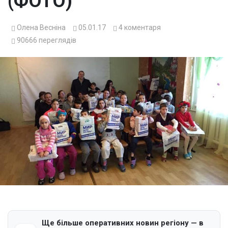
(ФОТО)
Олена Весніна
05.01.17
4
коментаря
90666
переглядів
Ще більше оперативних новин регіону — в