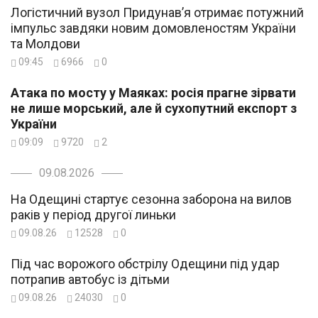
Логістичний вузол Придунав’я отримає потужний
імпульс завдяки новим домовленостям України
та Молдови
09:45
6966
0
Атака по мосту у Маяках: росія прагне зірвати
не лише морський, але й сухопутний експорт з
України
09:09
9720
2
09.08.2026
На Одещині стартує сезонна заборона на вилов
раків у період другої линьки
09.08.26
12528
0
Під час ворожого обстрілу Одещини під удар
потрапив автобус із дітьми
09.08.26
24030
0