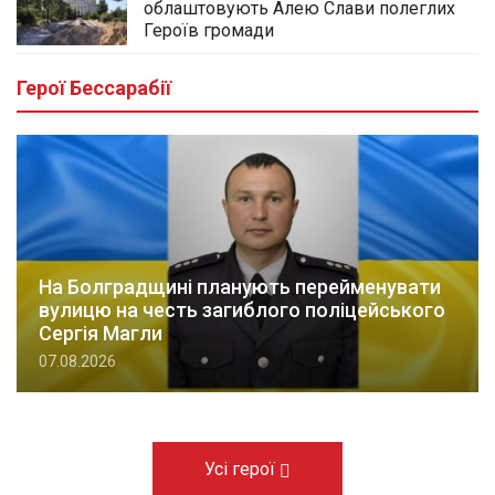
облаштовують Алею Слави полеглих
Героїв громади
Герої Бессарабії
На Болградщині планують перейменувати
вулицю на честь загиблого поліцейського
Сергія Магли
07.08.2026
Усі герої