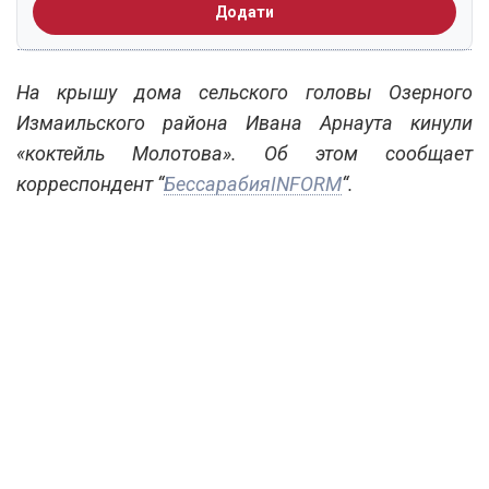
Додати
На крышу дома сельского головы Озерного
Измаильского района Ивана Арнаута кинули
«коктейль Молотова». Об этом сообщает
корреспондент “
БессарабияINFORM
“.