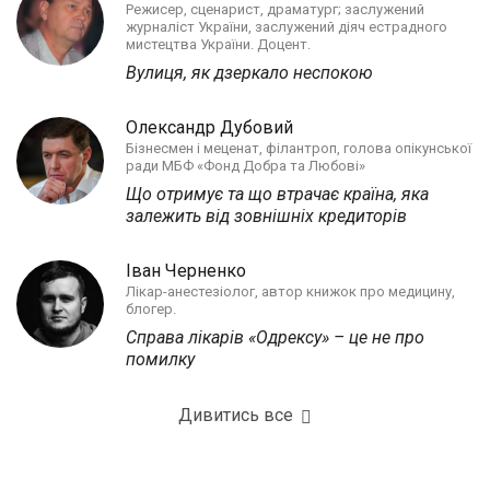
Режисер, сценарист, драматург; заслужений
журналіст України, заслужений діяч естрадного
мистецтва України. Доцент.
Вулиця, як дзеркало неспокою
Олександр Дубовий
Бізнесмен і меценат, філантроп, голова опікунської
ради МБФ «Фонд Добра та Любові»
Що отримує та що втрачає країна, яка
залежить від зовнішніх кредиторів
Іван Черненко
Лікар-анестезіолог, автор книжок про медицину,
блогер.
Справа лікарів «Одрексу» – це не про
помилку
Дивитись все