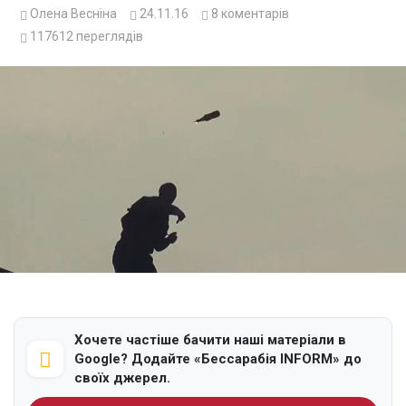
Олена Весніна
24.11.16
8
коментарів
117612
переглядів
Хочете частіше бачити наші матеріали в
Google? Додайте «Бессарабія INFORM» до
своїх джерел.