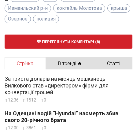
Измаильский р-н
коктейль Молотова
крыша
Озерное
полиция
ПЕРЕГЛЯНУТИ КОМЕНТАРІ (8)
Стрічка
В тренді 🔥
Статті
За триста доларів на місяць мешканець
Вилкового став «директором» фірми для
конвертації грошей
12:36
1512
0
На Одещині водій “Hyundai” насмерть збив
свого 20-річного брата
12:00
3861
0