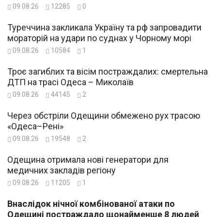
09.08.26
12285
0
Туреччина закликала Україну та рф запровадити
мораторій на удари по суднах у Чорному морі
09.08.26
10584
1
Троє загиблих та вісім постраждалих: смертельна
ДТП на трасі Одеса – Миколаїв
09.08.26
44145
2
Через обстріли Одещини обмежено рух трасою
«Одеса–Рені»
09.08.26
19548
2
Одещина отримала нові генератори для
медичних закладів регіону
09.08.26
11205
1
Внаслідок нічної комбінованої атаки по
Одещині постраждало щонайменше 8 людей