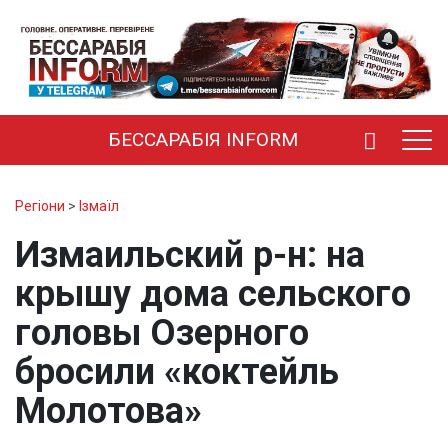
БЕССАРАБІЯ INFORM
Регіони
>
Ізмаїл
Измаильский р-н: на
крышу дома сельского
головы Озерного
бросили «коктейль
Молотова»