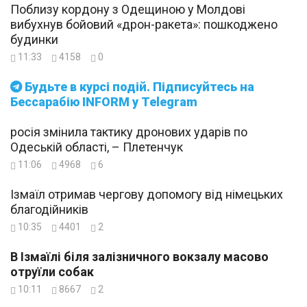
Поблизу кордону з Одещиною у Молдові
вибухнув бойовий «дрон-ракета»: пошкоджено
будинки
11:33
4158
0
Будьте в курсі подій. Підписуйтесь на
Бессарабію INFORM у Telegram
росія змінила тактику дронових ударів по
Одеській області, – Плетенчук
11:06
4968
6
Ізмаїл отримав чергову допомогу від німецьких
благодійників
10:35
4401
2
В Ізмаїлі біля залізничного вокзалу масово
отруїли собак
10:11
8667
2