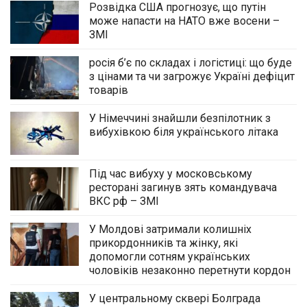
Розвідка США прогнозує, що путін
може напасти на НАТО вже восени –
ЗМІ
росія б’є по складах і логістиці: що буде
з цінами та чи загрожує Україні дефіцит
товарів
У Німеччині знайшли безпілотник з
вибухівкою біля українського літака
Під час вибуху у московському
ресторані загинув зять командувача
ВКС рф – ЗМІ
У Молдові затримали колишніх
прикордонників та жінку, які
допомогли сотням українських
чоловіків незаконно перетнути кордон
У центральному сквері Болграда