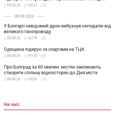
09.08.26
16632
2
08.08.2026
У Болгарії невідомий дрон вибухнув неподалік від
великого газопроводу
08.08.26
16578
0
Одещина лідирує за скаргами на ТЦК
08.08.26
19170
4
Про Болград за 60 хвилин: містян закликають
створити спільну відеоісторію до Дня міста
08.08.26
14526
0
На часі