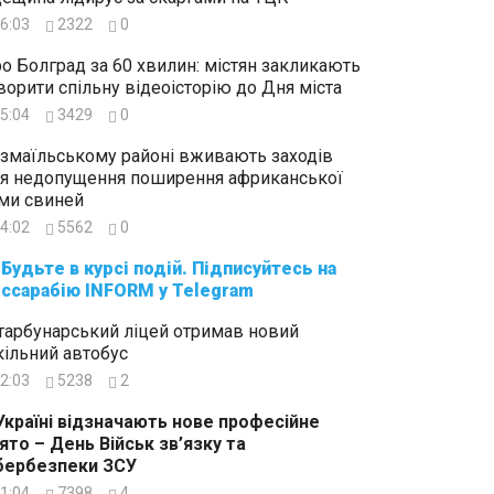
6:03
2322
0
о Болград за 60 хвилин: містян закликають
ворити спільну відеоісторію до Дня міста
5:04
3429
0
Ізмаїльському районі вживають заходів
я недопущення поширення африканської
ми свиней
4:02
5562
0
суйтесь на
ссарабію INFORM у Telegram
тарбунарський ліцей отримав новий
ільний автобус
2:03
5238
2
Україні відзначають нове професійне
ято – День Військ зв’язку та
бербезпеки ЗСУ
1:04
7398
4