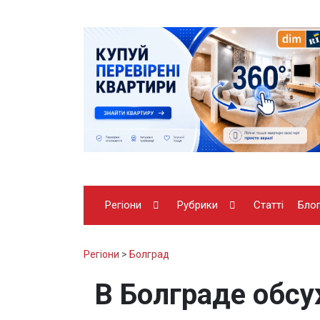
Регіони
Рубрики
Статті
Бло
Регіони
>
Болград
В Болграде обс