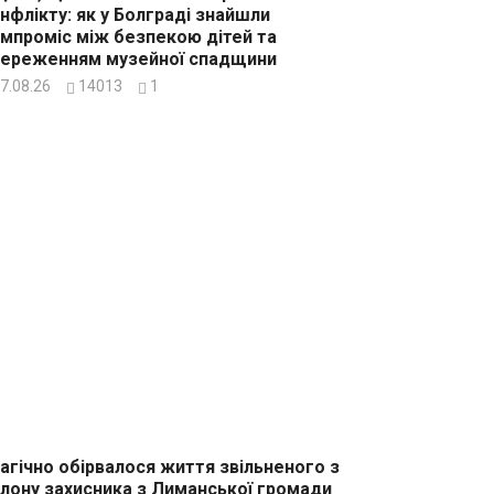
нфлікту: як у Болграді знайшли
мпроміс між безпекою дітей та
ереженням музейної спадщини
7.08.26
14013
1
агічно обірвалося життя звільненого з
лону захисника з Лиманської громади