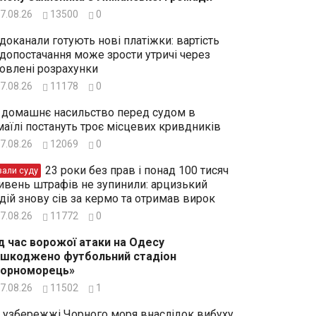
7.08.26
13500
0
доканали готують нові платіжки: вартість
допостачання може зрости утричі через
овлені розрахунки
7.08.26
11178
0
 домашнє насильство перед судом в
маїлі постануть троє місцевих кривдників
7.08.26
12069
0
23 роки без прав і понад 100 тисяч
зали суду
ивень штрафів не зупинили: арцизький
дій знову сів за кермо та отримав вирок
7.08.26
11772
0
д час ворожої атаки на Одесу
шкоджено футбольний стадіон
Чорноморець»
7.08.26
11502
1
 узбережжі Чорного моря внаслідок вибуху