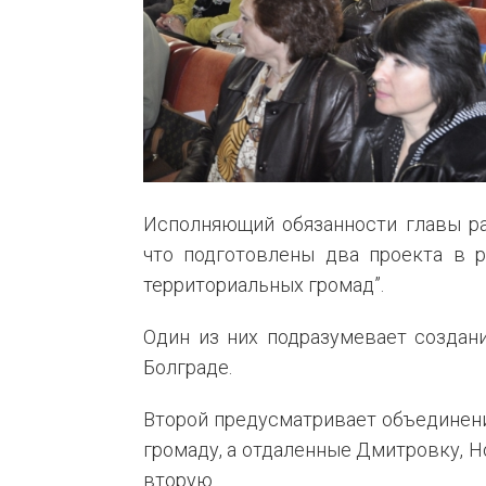
Исполняющий обязанности главы ра
что подготовлены два проекта в р
территориальных громад”.
Один из них подразумевает создан
Болграде.
Второй предусматривает объединен
громаду, а отдаленные Дмитровку, Н
вторую