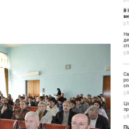
В 
ви
1
На
де
ст
0
Са
ро
сп
0
Ці
пр
0
Пі