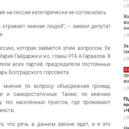
0
е на сессии категорически не согласились.
Во
во
е отражает мнение людей”, – заявил депутат
он
и.
0
За
ссию, которая займется этим вопросом. Ее
Із
рия Гайдаржи и и.о. главы РГА А.Гарвалов. В
0
тели всех партий, председатели постоянных
З 
арь Болградского горсовета.
гр
во
 мнение по вопросу объединения громад,
0
е и самодостаточные. Также, по мнению
Пі
у тех населенных пунктов, где проживают
по
инств.
«
0
о, что речь в данном законе идет, и я это
На