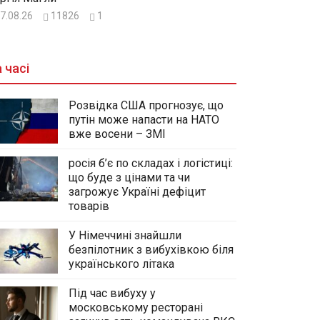
7.08.26
11826
1
 часі
Розвідка США прогнозує, що
путін може напасти на НАТО
вже восени – ЗМІ
росія б’є по складах і логістиці:
що буде з цінами та чи
загрожує Україні дефіцит
товарів
У Німеччині знайшли
безпілотник з вибухівкою біля
українського літака
Під час вибуху у
московському ресторані