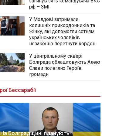
загинув зять командувача ВКС
рф – ЗМІ
У Молдові затримали
колишніх прикордонників та
жінку, які допомогли сотням
українських чоловіків
незаконно перетнути кордон
У центральному сквері
Болграда облаштовують Алею
Слави полеглих Героїв
громади
рої Бессарабії
На Болградщині планують