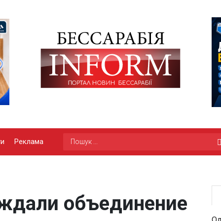
ги
Реклама
уждали объединение
Од