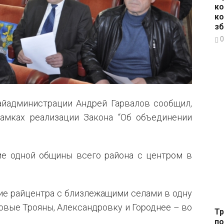
ко
ко
зб
0
йадминистрации Андрей Гарвалов сообщил,
амках реализации Закона “Об объединении
ие одной общины всего района с центром в
ие райцентра с близлежащими селами в одну
овые Трояны, Александровку и Городнее – во
Тр
по