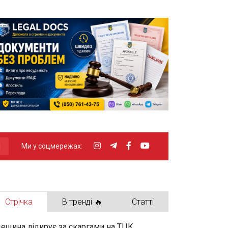
Ми у соцмережах:
Стрічка
В тренді 🔥
Статті
ещина лідирує за скаргами на ТЦК