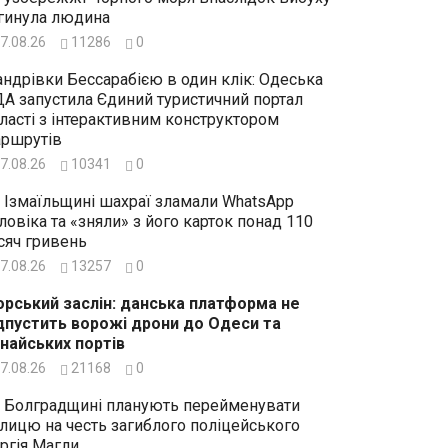
гинула людина
7.08.26
11286
0
ндрівки Бессарабією в один клік: Одеська
А запустила Єдиний туристичний портал
ласті з інтерактивним конструктором
ршрутів
7.08.26
10341
0
 Ізмаїльщині шахраї зламали WhatsApp
ловіка та «зняли» з його карток понад 110
сяч гривень
7.08.26
13257
0
рський заслін: данська платформа не
дпустить ворожі дрони до Одеси та
найських портів
7.08.26
21168
0
 Болградщині планують перейменувати
лицю на честь загиблого поліцейського
ргія Магли