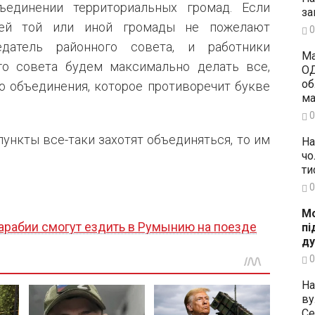
ъединении территориальных громад. Если
за
лей той или иной громады не пожелают
0
едатель районного совета, и работники
Ма
го совета будем максимально делать все,
ОД
об
о объединения, которое противоречит букве
ма
0
пункты все-таки захотят объединяться, то им
На
чо
ти
0
Мо
арабии смогут ездить в Румынию на поезде
пі
ду
0
На
ву
Се