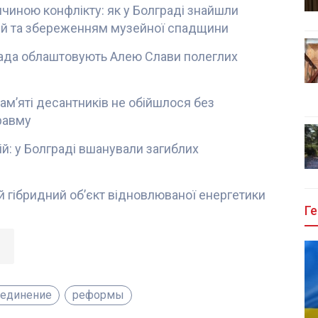
ичиною конфлікту: як у Болграді знайшли
ей та збереженням музейної спадщини
рада облаштовують Алею Слави полеглих
ам’яті десантників не обійшлося без
травму
кій: у Болграді вшанували загиблих
 гібридний об’єкт відновлюваної енергетики
Ге
единение
реформы