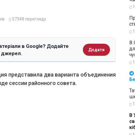
1
Пр
ів
57348
перегляду
ст
1
В 
атеріали в Google? Додайте
дл
Додати
х джерел.
чу
1
Будьте в курсі подій. Підпи
ия представила два варианта объединения
Бе
оде сессии районного совета.
Та
шк
1
В 
св
кі
1