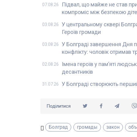
Підвал, що майже не став пр
07.08.26
компроміс між безпекою діт
У центральному сквері Болг
03.08.26
Героїв громади
У Болграді завершення Дня п
03.08.26
конфлікту: чоловік отримав 
Імена героїв у пам’яті людсь
02.08.26
десантників
У Болграді створюють перший
31.07.26
Поділитися
Болград
громады
закон
объ