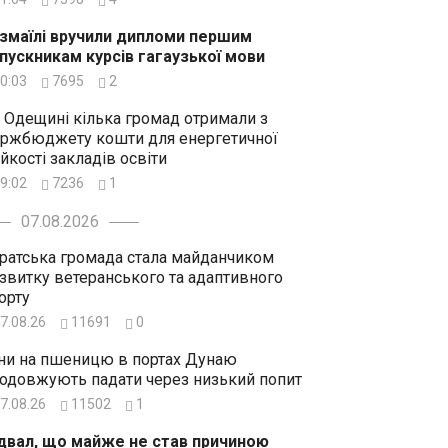
Ізмаїлі вручили дипломи першим
пускникам курсів гагаузької мови
0:03
7695
2
 Одещині кілька громад отримали з
ржбюджету кошти для енергетичної
ійкості закладів освіти
9:02
7236
1
07.08.2026
ратська громада стала майданчиком
звитку ветеранського та адаптивного
орту
7.08.26
11691
0
ни на пшеницю в портах Дунаю
одовжують падати через низький попит
7.08.26
11502
1
двал, що майже не став причиною