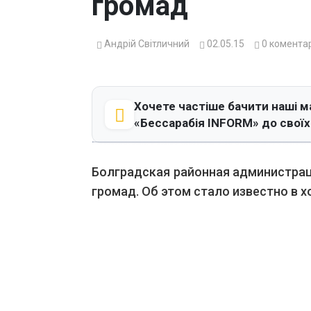
громад
Андрій Світличний
02.05.15
0
коментар
Хочете частіше бачити наші м
«Бессарабія INFORM» до свої
Болградская районная администрац
громад. Об этом стало известно в х