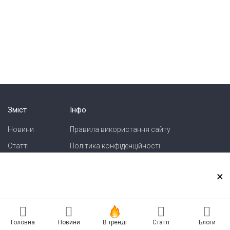
Зміст
Інфо
Новини
Правила використання сайту
Статті
Політика конфіденційності
Блоги
Карта сайту
×
Зв'язок
Реклама на сайті
Головна
Новини
В тренді
Статті
Блоги
Есть новость? Присылайте — разместим!