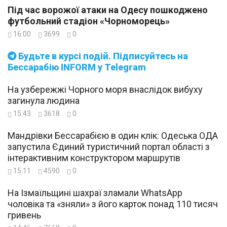
Під час ворожої атаки на Одесу пошкоджено
футбольний стадіон «Чорноморець»
16:00
3699
0
Будьте в курсі подій. Підписуйтесь на
Бессарабію INFORM у Telegram
На узбережжі Чорного моря внаслідок вибуху
загинула людина
15:43
3618
0
Мандрівки Бессарабією в один клік: Одеська ОДА
запустила Єдиний туристичний портал області з
інтерактивним конструктором маршрутів
15:11
4590
0
На Ізмаїльщині шахраї зламали WhatsApp
чоловіка та «зняли» з його карток понад 110 тисяч
гривень