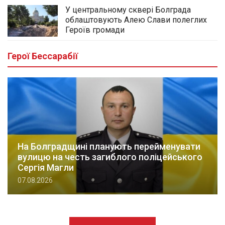
У центральному сквері Болграда
облаштовують Алею Слави полеглих
Героїв громади
Герої Бессарабії
На Болградщині планують перейменувати
вулицю на честь загиблого поліцейського
Сергія Магли
07.08.2026