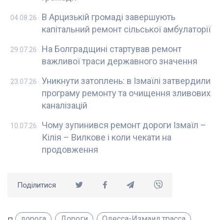
В Арцизькій громаді завершують
04.08.26
капітальний ремонт сільської амбулаторії
На Болградщині стартував ремонт
29.07.26
важливої траси державного значення
Уникнути затоплень: в Ізмаїлі затвердили
23.07.26
програму ремонту та очищення зливових
каналізацій
Чому зупинився ремонт дороги Ізмаїл –
10.07.26
Кілія – Вилкове і коли чекати на
продовження
Поділитися
дорога
Дороги
Одесса-Измаил трасса