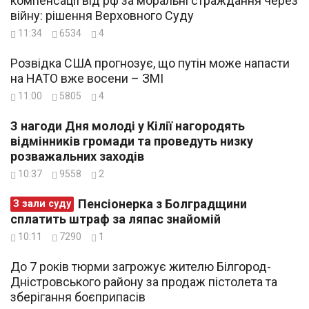
компенсації від рф за моральні страждання через
війну: рішення Верховного Суду
11:34
6534
4
Розвідка США прогнозує, що путін може напасти
на НАТО вже восени – ЗМІ
11:00
5805
4
З нагоди Дня молоді у Кілії нагородять
відмінників громади та проведуть низку
розважальних заходів
10:37
9558
2
Пенсіонерка з Болградщини
З зали суду
сплатить штраф за ляпас знайомій
10:11
7290
1
До 7 років тюрми загрожує жителю Білгород-
Дністровського району за продаж пістолета та
зберігання боєприпасів