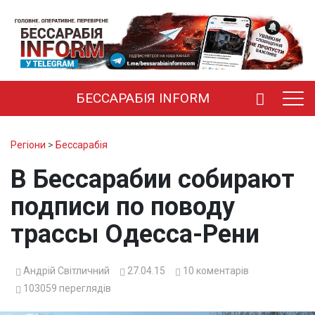
БЕССАРАБІЯ INFORM
Регіони
>
Бессарабія
В Бессарабии собирают
подписи по поводу
трассы Одесса-Рени
Андрій Світличний
27.04.15
10
коментарів
103059
переглядів