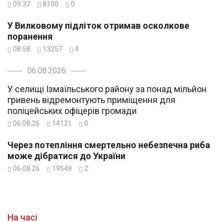
09:37
8100
0
У Вилковому підліток отримав осколкове
поранення
08:58
13257
4
06.08.2026
У селищі Ізмаїльського району за понад мільйон
гривень відремонтують приміщення для
поліцейських офіцерів громади
06.08.26
14121
0
Через потепління смертельно небезпечна риба
може дібратися до України
06.08.26
19548
2
На часі