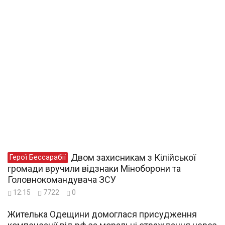
Двом захисникам з Кілійської
Герої Бессарабії
громади вручили відзнаки Міноборони та
Головнокомандувача ЗСУ
12:15
7722
0
Жителька Одещини домоглася присудження