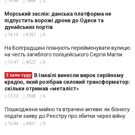
14:46
7668
0
Морський заслін: данська платформа не
підпустить ворожі дрони до Одеси та
дунайських портів
14:14
9747
0
На Болградщині планують перейменувати вулицю
на честь загиблого поліцейського Сергія Магли
13:47
4023
0
В Ізмаїлі винесли вирок серійному
З зали суду
крадію, який розібрав силовий трансформатор:
скільки отримав «металіст»
13:13
7938
0
Пошкоджене майно та втрачені активи: як бізнесу
подати заяву до Реєстру про збитки через війну
12:44
4401
0