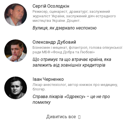
Сергій Осолодкін
Режисер, сценарист, драматург; заслужений
журналіст України, заслужений діяч естрадного
мистецтва України. Доцент.
Вулиця, як дзеркало неспокою
Олександр Дубовий
Бізнесмен і меценат, філантроп, голова опікунської
ради МБФ «Фонд Добра та Любові»
Що отримує та що втрачає країна, яка
залежить від зовнішніх кредиторів
Іван Черненко
Лікар-анестезіолог, автор книжок про медицину,
блогер.
Справа лікарів «Одрексу» – це не про
помилку
Дивитись все