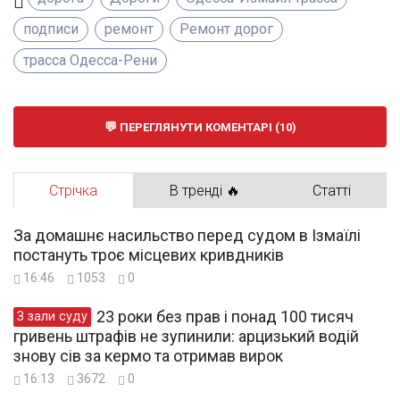
подписи
ремонт
Ремонт дорог
трасса Одесса-Рени
ПЕРЕГЛЯНУТИ КОМЕНТАРІ (10)
Стрічка
В тренді 🔥
Статті
За домашнє насильство перед судом в Ізмаїлі
постануть троє місцевих кривдників
16:46
1053
0
23 роки без прав і понад 100 тисяч
З зали суду
гривень штрафів не зупинили: арцизький водій
знову сів за кермо та отримав вирок
16:13
3672
0