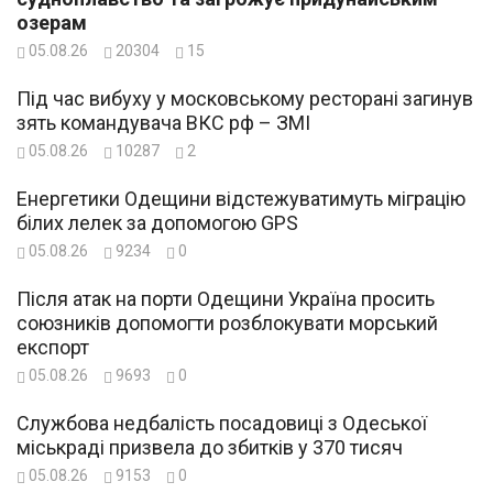
озерам
05.08.26
20304
15
Під час вибуху у московському ресторані загинув
зять командувача ВКС рф – ЗМІ
05.08.26
10287
2
Енергетики Одещини відстежуватимуть міграцію
білих лелек за допомогою GPS
05.08.26
9234
0
Після атак на порти Одещини Україна просить
союзників допомогти розблокувати морський
експорт
05.08.26
9693
0
Службова недбалість посадовиці з Одеської
міськраді призвела до збитків у 370 тисяч
05.08.26
9153
0