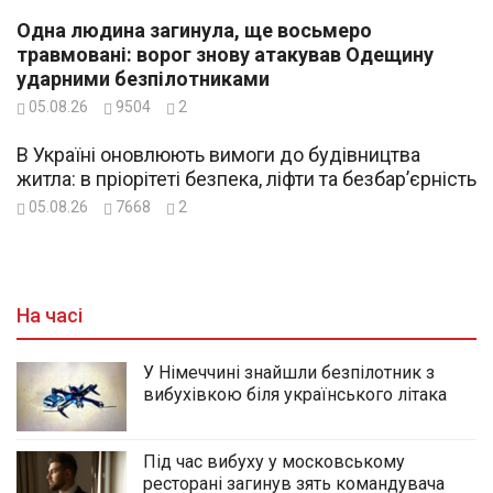
Одна людина загинула, ще восьмеро
травмовані: ворог знову атакував Одещину
ударними безпілотниками
05.08.26
9504
2
В Україні оновлюють вимоги до будівництва
житла: в пріорітеті безпека, ліфти та безбар’єрність
05.08.26
7668
2
На часі
У Німеччині знайшли безпілотник з
вибухівкою біля українського літака
Під час вибуху у московському
ресторані загинув зять командувача