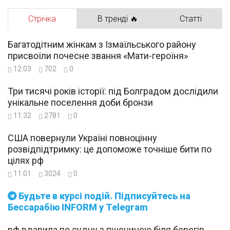
Стрічка
В тренді 🔥
Статті
Багатодітним жінкам з Ізмаїльського району
присвоїли почесне звання «Мати-героїня»
12:03
702
0
Три тисячі років історії: під Болградом дослідили
унікальне поселення доби бронзи
11:32
2781
0
США повернули Україні повноцінну
розвідпідтримку: це допоможе точніше бити по
цілях рф
11:01
3024
0
Будьте в курсі подій. Підписуйтесь на
Бессарабію INFORM у Telegram
рф вдарила по судну з пшеницею біля берегів