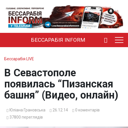
БЕССАРАБІЯ INFORM
Бессарабія LIVE
В Севастополе
появилась “Пизанская
башня” (Видео, онлайн)
Юліана Грановська
26.12.14
0
коментарів
37800
переглядів