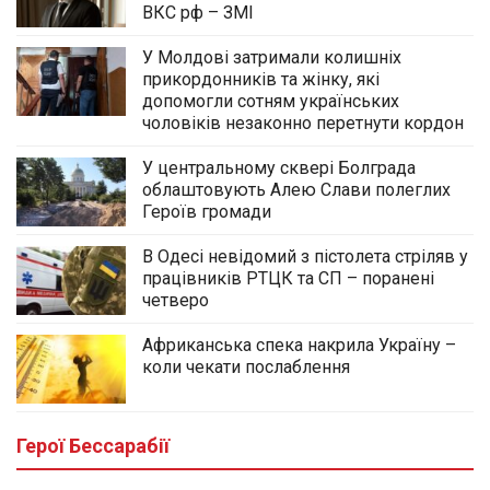
ВКС рф – ЗМІ
У Молдові затримали колишніх
прикордонників та жінку, які
допомогли сотням українських
чоловіків незаконно перетнути кордон
У центральному сквері Болграда
облаштовують Алею Слави полеглих
Героїв громади
В Одесі невідомий з пістолета стріляв у
працівників РТЦК та СП – поранені
четверо
Африканська спека накрила Україну –
коли чекати послаблення
У центральному сквері Болграда
облаштовують Алею Слави полеглих
Героїв громади
Герої Бессарабії
03.08.2026