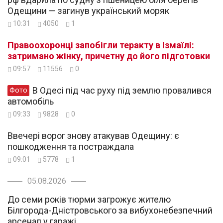
Одещини — загинув український моряк
10:31
4050
1
Правоохоронці запобігли теракту в Ізмаїлі:
затримано жінку, причетну до його підготовки
09:57
11556
0
В Одесі під час руху під землю провалився
Фото
автомобіль
09:33
9828
0
Ввечері ворог знову атакував Одещину: є
пошкодження та постраждала
09:01
5778
1
05.08.2026
До семи років тюрми загрожує жителю
Білгорода-Дністровського за вибухонебезпечний
арсенал у гаражі