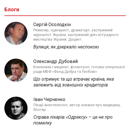
Блоги
Сергій Осолодкін
Режисер, сценарист, драматург; заслужений
журналіст України, заслужений діяч естрадного
мистецтва України. Доцент.
Вулиця, як дзеркало неспокою
Олександр Дубовий
Бізнесмен і меценат, філантроп, голова опікунської
ради МБФ «Фонд Добра та Любові»
Що отримує та що втрачає країна, яка
залежить від зовнішніх кредиторів
Іван Черненко
Лікар-анестезіолог, автор книжок про медицину,
блогер.
Справа лікарів «Одрексу» – це не про
помилку