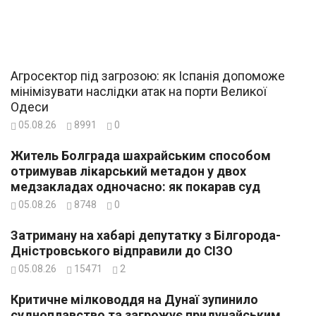
Агросектор під загрозою: як Іспанія допоможе
мінімізувати наслідки атак на порти Великої
Одеси
05.08.26
8991
0
Житель Болграда шахрайським способом
отримував лікарський метадон у двох
медзакладах одночасно: як покарав суд
05.08.26
8748
0
Затриману на хабарі депутатку з Білгорода-
Дністровського відправили до СІЗО
05.08.26
15471
2
Критичне мілководдя на Дунаї зупинило
судноплавство та загрожує придунайським