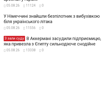
05.08.26
11124
0
У Німеччині знайшли безпілотник з вибухівкою
біля українського літака
05.08.26
11556
0
В Аккермані засудили підприємицю,
З зали суду
яка привезла з Єгипту сильнодіюче снодійне
05.08.26
13338
0