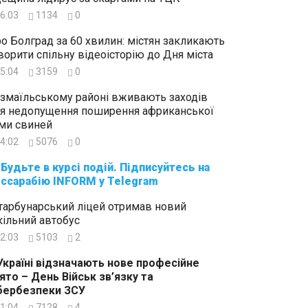
6:03
1134
0
о Болград за 60 хвилин: містян закликають
ворити спільну відеоісторію до Дня міста
5:04
3159
0
Ізмаїльському районі вживають заходів
я недопущення поширення африканської
ми свиней
4:02
5076
0
суйтесь на
ссарабію INFORM у Telegram
тарбунарський ліцей отримав новий
ільний автобус
2:03
5103
2
Україні відзначають нове професійне
ято – День Військ зв’язку та
бербезпеки ЗСУ
1:04
7128
4