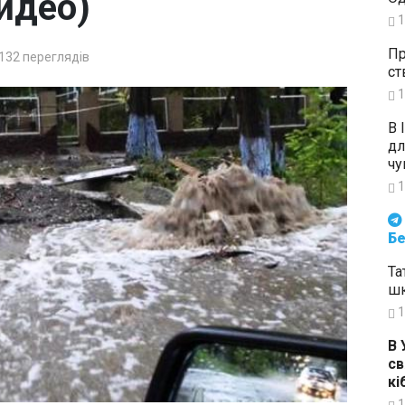
видео)
1
Пр
132
переглядів
ст
1
В 
дл
чу
1
Будьте в курсі подій. Підпи
Бе
Та
шк
1
В 
св
кі
1