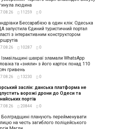
гинула людина
7.08.26
11259
0
ндрівки Бессарабією в один клік: Одеська
А запустила Єдиний туристичний портал
ласті з інтерактивним конструктором
ршрутів
7.08.26
10287
0
 Ізмаїльщині шахраї зламали WhatsApp
ловіка та «зняли» з його карток понад 110
сяч гривень
7.08.26
13230
0
рський заслін: данська платформа не
дпустить ворожі дрони до Одеси та
найських портів
7.08.26
20844
0
 Болградщині планують перейменувати
лицю на честь загиблого поліцейського
ргія Магли