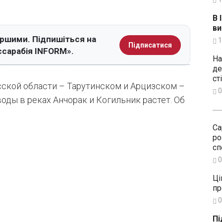
В 
ви
ершими. Підпишіться на
1
Підписатися
ссарабія INFORM».
На
де
ст
ской области – Тарутинском и Арцизском –
0
воды в реках Анчорак и Когильник растет
. Об
Са
ро
сп
0
Ці
пр
0
Пі