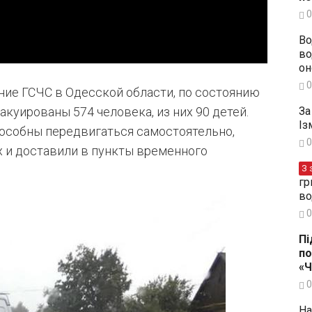
0
Во
во
он
0
ние ГСЧС в Одесской области, по состоянию
За
акуированы 574 человека, из них 90 детей.
Із
пособны передвигаться самостоятельно,
0
х и доставили в пункты временного
З 
гр
во
0
Пі
по
«
0
На