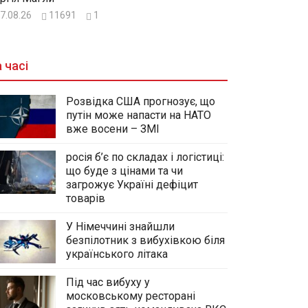
7.08.26
11691
1
 часі
Розвідка США прогнозує, що
путін може напасти на НАТО
вже восени – ЗМІ
росія б’є по складах і логістиці:
що буде з цінами та чи
загрожує Україні дефіцит
товарів
У Німеччині знайшли
безпілотник з вибухівкою біля
українського літака
Під час вибуху у
московському ресторані