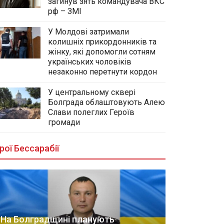
загинув зять командувача ВКС
рф – ЗМІ
У Молдові затримали
колишніх прикордонників та
жінку, які допомогли сотням
українських чоловіків
незаконно перетнути кордон
У центральному сквері
Болграда облаштовують Алею
Слави полеглих Героїв
громади
рої Бессарабії
На Болградщині планують