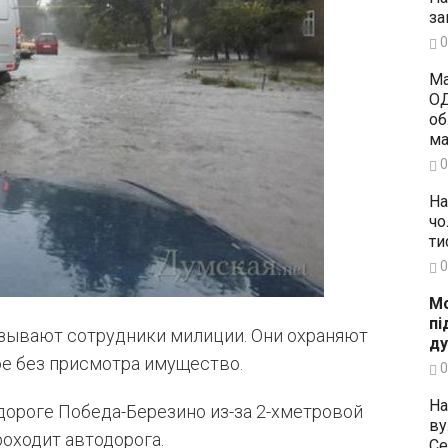
за
0
Ма
ОД
об
ма
0
На
чо
ти
0
Мо
пі
зывают сотрудники милиции. Они охраняют
ду
е без присмотра имущество.
0
На
дороге Победа-Березино из-за 2-хметровой
ву
роходит автодорога.
Се