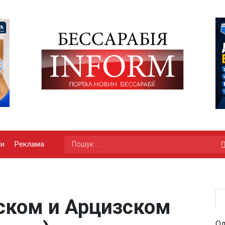
ги
Реклама
нском и Арцизском
Од