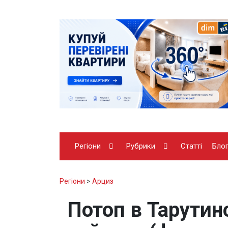
Регіони
Рубрики
Статті
Бло
Регіони
>
Арциз
Потоп в Тарути