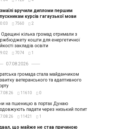
Ізмаїлі вручили дипломи першим
пускникам курсів гагаузької мови
0:03
7560
2
 Одещині кілька громад отримали з
ржбюджету кошти для енергетичної
ійкості закладів освіти
9:02
7074
1
07.08.2026
ратська громада стала майданчиком
звитку ветеранського та адаптивного
орту
7.08.26
11610
0
ни на пшеницю в портах Дунаю
одовжують падати через низький попит
7.08.26
11421
1
двал, що майже не став причиною