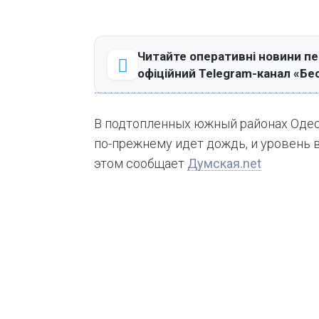
Читайте оперативні новини п
офіційний Telegram-канал «Бе
В подтопленных южный районах Одес
по-прежнему идет дождь, и уровень 
этом сообщает
Думская.net