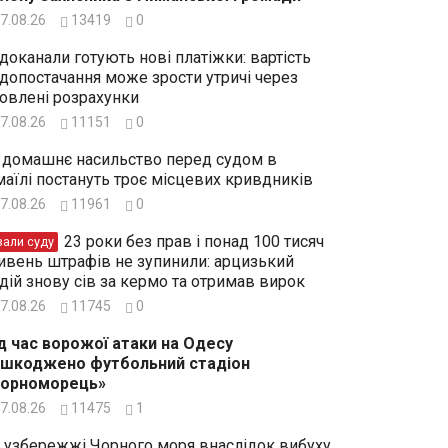
7.08.26
13419
0
доканали готують нові платіжки: вартість
допостачання може зрости утричі через
овлені розрахунки
7.08.26
11151
0
 домашнє насильство перед судом в
маїлі постануть троє місцевих кривдників
7.08.26
11961
0
23 роки без прав і понад 100 тисяч
зали суду
ивень штрафів не зупинили: арцизький
дій знову сів за кермо та отримав вирок
7.08.26
11745
0
д час ворожої атаки на Одесу
шкоджено футбольний стадіон
Чорноморець»
7.08.26
11475
1
 узбережжі Чорного моря внаслідок вибуху