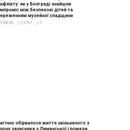
нфлікту: як у Болграді знайшли
мпроміс між безпекою дітей та
ереженням музейної спадщини
7.08.26
13797
1
агічно обірвалося життя звільненого з
лону захисника з Лиманської громади