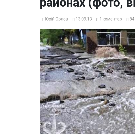
районах (фото, 
Юрій Орлов
13.09.13
1
коментар
84