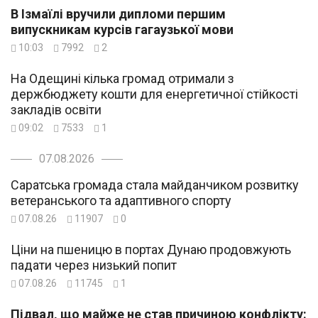
В Ізмаїлі вручили дипломи першим
випускникам курсів гагаузької мови
10:03
7992
2
На Одещині кілька громад отримали з
держбюджету кошти для енергетичної стійкості
закладів освіти
09:02
7533
1
07.08.2026
Саратська громада стала майданчиком розвитку
ветеранського та адаптивного спорту
07.08.26
11907
0
Ціни на пшеницю в портах Дунаю продовжують
падати через низький попит
07.08.26
11745
1
Підвал, що майже не став причиною конфлікту: