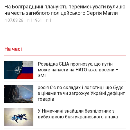
На Болградщині планують перейменувати вулицю
на честь загиблого поліцейського Сергія Магли
07.08.26
11961
1
На часі
Розвідка США прогнозує, що путін
може напасти на НАТО вже восени –
ЗМІ
росія б’є по складах і логістиці: що буде
з цінами та чи загрожує Україні дефіцит
товарів
У Німеччині знайшли безпілотник з
вибухівкою біля українського літака