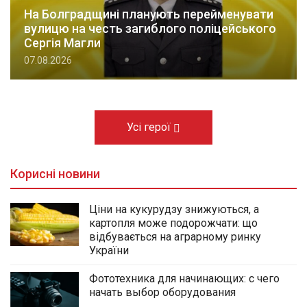
На Болградщині планують перейменувати
вулицю на честь загиблого поліцейського
Сергія Магли
07.08.2026
Усі герої
Корисні новини
Ціни на кукурудзу знижуються, а
картопля може подорожчати: що
відбувається на аграрному ринку
України
Фототехника для начинающих: с чего
начать выбор оборудования