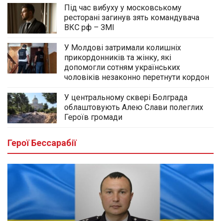
Під час вибуху у московському
ресторані загинув зять командувача
ВКС рф – ЗМІ
У Молдові затримали колишніх
прикордонників та жінку, які
допомогли сотням українських
чоловіків незаконно перетнути кордон
У центральному сквері Болграда
облаштовують Алею Слави полеглих
Героїв громади
Герої Бессарабії