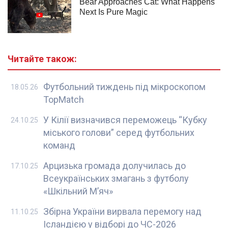
Читайте також:
Футбольний тиждень під мікроскопом
18.05.26
TopMatch
У Кілії визначився переможець “Кубку
24.10.25
міського голови” серед футбольних
команд
Арцизька громада долучилась до
17.10.25
Всеукраїнських змагань з футболу
«Шкільний М’яч»
Збірна України вирвала перемогу над
11.10.25
Ісландією у відборі до ЧС-2026