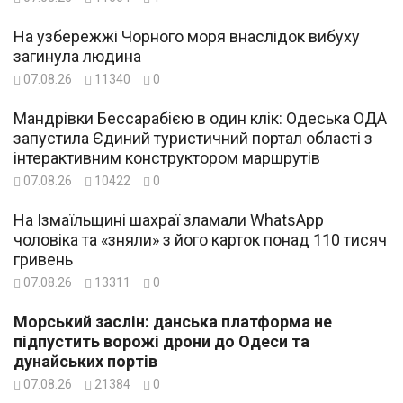
На узбережжі Чорного моря внаслідок вибуху
загинула людина
07.08.26
11340
0
Мандрівки Бессарабією в один клік: Одеська ОДА
запустила Єдиний туристичний портал області з
інтерактивним конструктором маршрутів
07.08.26
10422
0
На Ізмаїльщині шахраї зламали WhatsApp
чоловіка та «зняли» з його карток понад 110 тисяч
гривень
07.08.26
13311
0
Морський заслін: данська платформа не
підпустить ворожі дрони до Одеси та
дунайських портів
07.08.26
21384
0