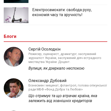
Електросамокати: свобода руху,
економія часу та зручність!
Блоги
Сергій Осолодкін
Режисер, сценарист, драматург; заслужений
журналіст України, заслужений діяч естрадного
мистецтва України. Доцент.
Вулиця, як дзеркало неспокою
Олександр Дубовий
Бізнесмен і меценат, філантроп, голова опікунської
ради МБФ «Фонд Добра та Любові»
Що отримує та що втрачає країна, яка
залежить від зовнішніх кредиторів