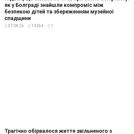
як у Болграді знайшли компроміс між
безпекою дітей та збереженням музейної
спадщини
07.08.26
14364
1
Трагічно обірвалося життя звільненого з