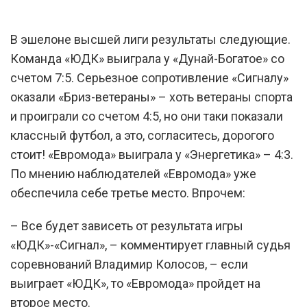
В эшелоне высшей лиги результаты следующие.
Команда «ЮДК» выиграла у «Дунай-Богатое» со
счетом 7:5. Серьезное сопротивление «Сигналу»
оказали «Бриз-ветераны» – хоть ветераны спорта
и проиграли со счетом 4:5, но они таки показали
классный футбол, а это, согласитесь, дорогого
стоит! «Евромода» выиграла у «Энергетика» – 4:3.
По мнению наблюдателей «Евромода» уже
обеспечила себе третье место. Впрочем:
– Все будет зависеть от результата игры
«ЮДК»-«Сигнал», – комментирует главный судья
соревнований Владимир Колосов, – если
выиграет «ЮДК», то «Евромода» пройдет на
второе место.