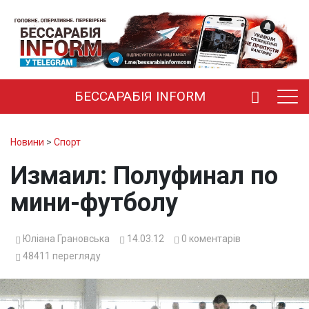
БЕССАРАБІЯ INFORM
Новини
>
Спорт
Измаил: Полуфинал по
мини-футболу
Юліана Грановська
14.03.12
0
коментарів
48411
перегляду