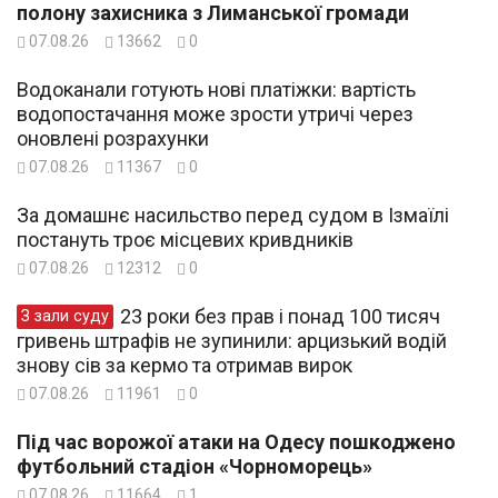
полону захисника з Лиманської громади
07.08.26
13662
0
Водоканали готують нові платіжки: вартість
водопостачання може зрости утричі через
оновлені розрахунки
07.08.26
11367
0
За домашнє насильство перед судом в Ізмаїлі
постануть троє місцевих кривдників
07.08.26
12312
0
23 роки без прав і понад 100 тисяч
З зали суду
гривень штрафів не зупинили: арцизький водій
знову сів за кермо та отримав вирок
07.08.26
11961
0
Під час ворожої атаки на Одесу пошкоджено
футбольний стадіон «Чорноморець»
07.08.26
11664
1