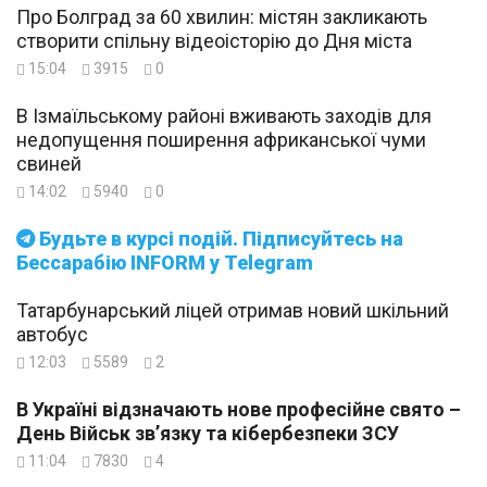
Про Болград за 60 хвилин: містян закликають
створити спільну відеоісторію до Дня міста
15:04
3915
0
В Ізмаїльському районі вживають заходів для
недопущення поширення африканської чуми
свиней
14:02
5940
0
Будьте в курсі подій. Підписуйтесь на
Бессарабію INFORM у Telegram
Татарбунарський ліцей отримав новий шкільний
автобус
12:03
5589
2
В Україні відзначають нове професійне свято –
День Військ зв’язку та кібербезпеки ЗСУ
11:04
7830
4