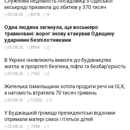
Службова недбалість посадовиці з Одеської
міськраді призвела до збитків у 370 тисяч
05.08.26
8478
0
Одна людина загинула, ще восьмеро
травмовані: ворог знову атакував Одещину
ударними безпілотниками
05.08.26
8964
2
В Україні оновлюють вимоги до будівництва
житла: в пріорітеті безпека, ліфти та безбар’єрність
05.08.26
7182
2
Жителька Ізмаїльщини хотіла продати речі на OLX,
а натомість втратила 70 тисяч гривень
05.08.26
15336
2
У Буджацькій громаді президентські відзнаки
отримали матері сімох і п’ятьох дітей
05.08.26
7398
1