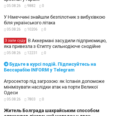
05.08.26
9882
0
У Німеччині знайшли безпілотник з вибухівкою
біля українського літака
05.08.26
10206
0
В Аккермані засудили підприємицю,
З зали суду
яка привезла з Єгипту сильнодіюче снодійне
05.08.26
12231
0
Будьте в курсі подій. Підписуйтесь на
Бессарабію INFORM у Telegram
Агросектор під загрозою: як Іспанія допоможе
мінімізувати наслідки атак на порти Великої
Одеси
05.08.26
7803
0
Житель Болграда шахрайським способом