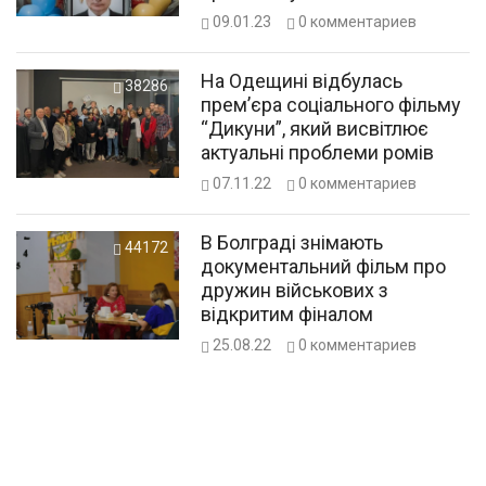
українець
09.01.23
0
комментариев
На Одещині відбулась
38286
прем’єра соціального фільму
“Дикуни”, який висвітлює
актуальні проблеми ромів
07.11.22
0
комментариев
В Болграді знімають
44172
документальний фільм про
дружин військових з
відкритим фіналом
25.08.22
0
комментариев