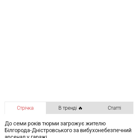
Стрічка
В тренді 🔥
Статті
До семи років тюрми загрожує жителю
Білгорода-Дністровського за вибухонебезпечний
арсенал у гаражі