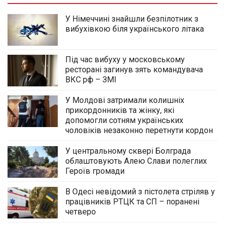
У Німеччині знайшли безпілотник з
вибухівкою біля українського літака
Під час вибуху у московському
ресторані загинув зять командувача
ВКС рф – ЗМІ
У Молдові затримали колишніх
прикордонників та жінку, які
допомогли сотням українських
чоловіків незаконно перетнути кордон
У центральному сквері Болграда
облаштовують Алею Слави полеглих
Героїв громади
В Одесі невідомий з пістолета стріляв у
працівників РТЦК та СП – поранені
четверо