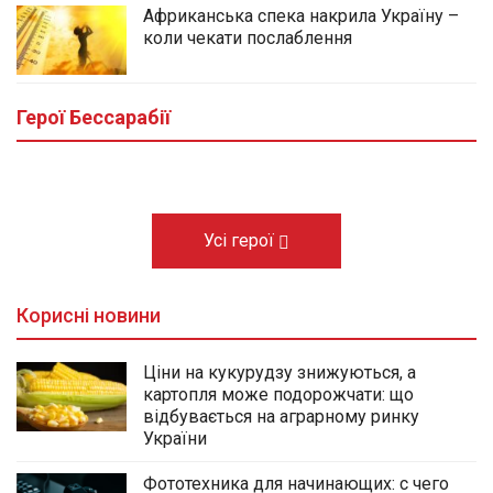
Африканська спека накрила Україну –
коли чекати послаблення
У центральному сквері Болграда
облаштовують Алею Слави полеглих
Героїв громади
Герої Бессарабії
03.08.2026
Усі герої
Корисні новини
Ціни на кукурудзу знижуються, а
картопля може подорожчати: що
відбувається на аграрному ринку
України
Фототехника для начинающих: с чего