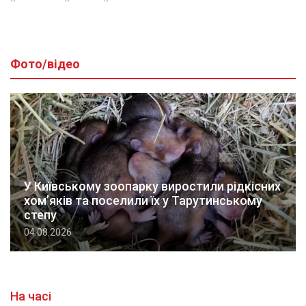
Фото/відео
У Київському зоопарку виростили рідкісних
хом’яків та поселили їх у Тарутинському
степу
04.08.2026
На часі