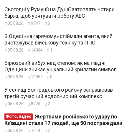
Сьогодні у Румунії на Дунаї затоплять чотири
баржі, щоб урятувати роботу АЕС
05.08.26
9747
0
В Одесі «на гарячому» спіймали агента, який
вистежував військову техніку та ППО
05.08.26
14364
1
Бірюзовий вибух над степом: як на півдні
Одещини зникає унікальний крилатий символ
05.08.26
13959
0
У селищі Болградського району запрацював
третій сучасний водоочисний комплекс
05.08.26
8775
2
Жертвами російського удару по
Фото, відео
Київщині стали 17 людей, ще 50 постраждали
05.08.26
7614
2