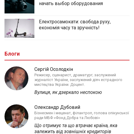
начать выбор оборудования
Електросамокати: свобода руху,
економія часу та зручність!
Блоги
Сергій Осолодкін
Режисер, сценарист, драматург; заслужений
журналіст України, заслужений діяч естрадного
мистецтва України. Доцент.
Вулиця, як дзеркало неспокою
Олександр Дубовий
Бізнесмен і меценат, філантроп, голова опікунської
ради МБФ «Фонд Добра та Любові»
Що отримує та що втрачає країна, яка
залежить від зовнішніх кредиторів