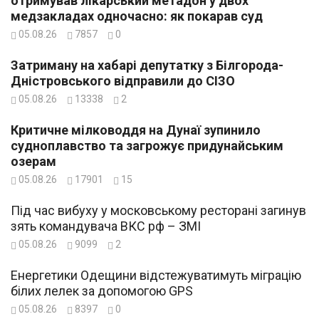
отримував лікарський метадон у двох
медзакладах одночасно: як покарав суд
05.08.26
7857
0
Затриману на хабарі депутатку з Білгорода-
Дністровського відправили до СІЗО
05.08.26
13338
2
Критичне мілководдя на Дунаї зупинило
судноплавство та загрожує придунайським
озерам
05.08.26
17901
15
Під час вибуху у московському ресторані загинув
зять командувача ВКС рф – ЗМІ
05.08.26
9099
2
Енергетики Одещини відстежуватимуть міграцію
білих лелек за допомогою GPS
05.08.26
8397
0