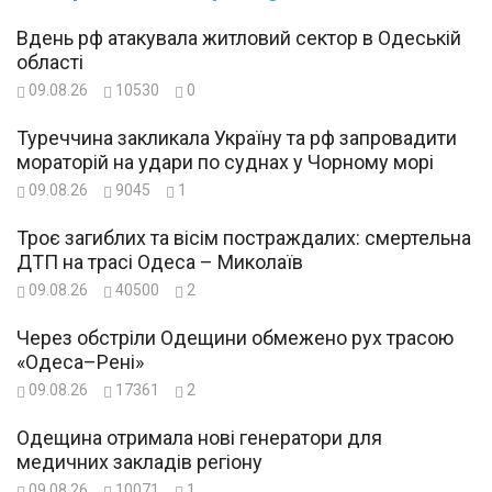
Вдень рф атакувала житловий сектор в Одеській
області
09.08.26
10530
0
Туреччина закликала Україну та рф запровадити
мораторій на удари по суднах у Чорному морі
09.08.26
9045
1
Троє загиблих та вісім постраждалих: смертельна
ДТП на трасі Одеса – Миколаїв
09.08.26
40500
2
Через обстріли Одещини обмежено рух трасою
«Одеса–Рені»
09.08.26
17361
2
Одещина отримала нові генератори для
медичних закладів регіону
09.08.26
10071
1