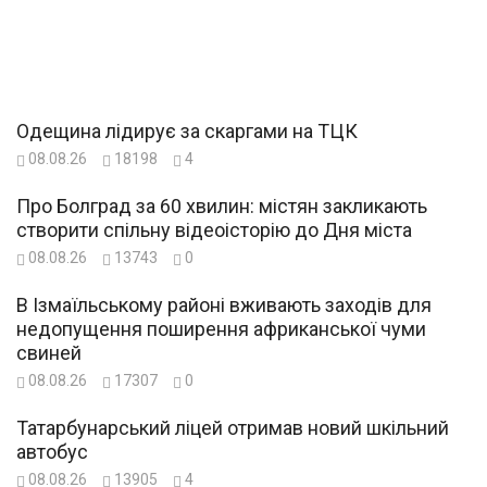
Одещина лідирує за скаргами на ТЦК
08.08.26
18198
4
Про Болград за 60 хвилин: містян закликають
створити спільну відеоісторію до Дня міста
08.08.26
13743
0
В Ізмаїльському районі вживають заходів для
недопущення поширення африканської чуми
свиней
08.08.26
17307
0
Татарбунарський ліцей отримав новий шкільний
автобус
08.08.26
13905
4