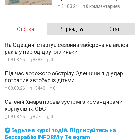
оформлення в Ізмаїлі
31.03.24
0
комментариев
Стрічка
В тренді 🔥
Статті
На Одещині стартує сезонна заборона на вилов
раків у період другої линьки
09.08.26
8883
0
Під час ворожого обстрілу Одещини під удар
потрапив автобус із дітьми
09.08.26
19440
0
Євгеній Хмара провів зустрічі з командирами
корпусів та СБС
09.08.26
8775
0
Будьте в курсі подій. Підписуйтесь на
Бессарабію INFORM у Telegram