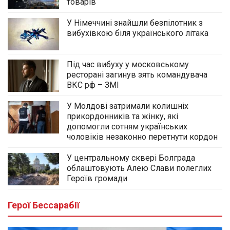
товарів
У Німеччині знайшли безпілотник з
вибухівкою біля українського літака
Під час вибуху у московському
ресторані загинув зять командувача
ВКС рф – ЗМІ
У Молдові затримали колишніх
прикордонників та жінку, які
допомогли сотням українських
чоловіків незаконно перетнути кордон
У центральному сквері Болграда
облаштовують Алею Слави полеглих
Героїв громади
Герої Бессарабії