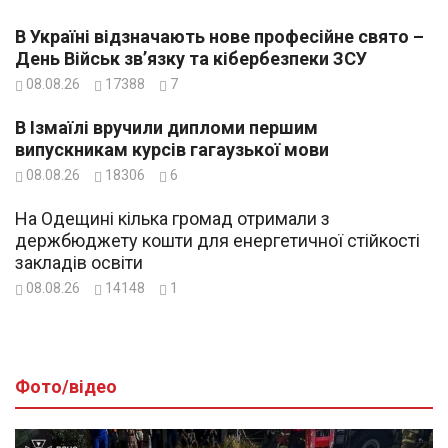
В Україні відзначають нове професійне свято –
День Військ зв’язку та кібербезпеки ЗСУ
08.08.26
17388
7
В Ізмаїлі вручили дипломи першим
випускникам курсів гагаузької мови
08.08.26
18306
6
На Одещині кілька громад отримали з
держбюджету кошти для енергетичної стійкості
закладів освіти
08.08.26
14148
1
Фото/відео