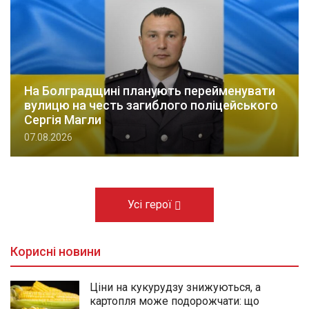
На Болградщині планують перейменувати
вулицю на честь загиблого поліцейського
Сергія Магли
07.08.2026
Усі герої
Корисні новини
Ціни на кукурудзу знижуються, а
картопля може подорожчати: що