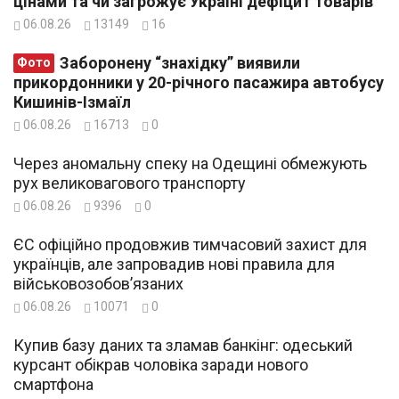
цінами та чи загрожує Україні дефіцит товарів
06.08.26
13149
16
Заборонену “знахідку” виявили
Фото
прикордонники у 20-річного пасажира автобусу
Кишинів-Ізмаїл
06.08.26
16713
0
Через аномальну спеку на Одещині обмежують
рух великовагового транспорту
06.08.26
9396
0
ЄС офіційно продовжив тимчасовий захист для
українців, але запровадив нові правила для
військовозобов’язаних
06.08.26
10071
0
Купив базу даних та зламав банкінг: одеський
курсант обікрав чоловіка заради нового
смартфона