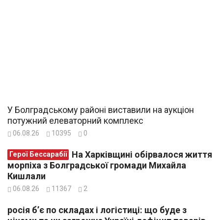
У Болградському районі виставили на аукціон
потужний елеваторний комплекс
06.08.26
10395
0
На Харківщині обірвалося життя
Герої Бессарабії
морпіха з Болградської громади Михайла
Кишлали
06.08.26
11367
2
росія б’є по складах і логістиці: що буде з