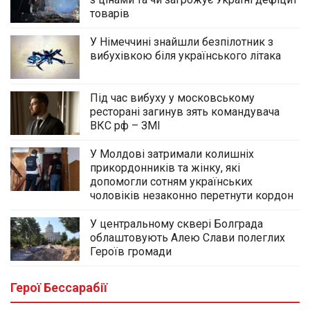
товарів
У Німеччині знайшли безпілотник з
вибухівкою біля українського літака
Під час вибуху у московському
ресторані загинув зять командувача
ВКС рф – ЗМІ
У Молдові затримали колишніх
прикордонників та жінку, які
допомогли сотням українських
чоловіків незаконно перетнути кордон
У центральному сквері Болграда
облаштовують Алею Слави полеглих
Героїв громади
Герої Бессарабії