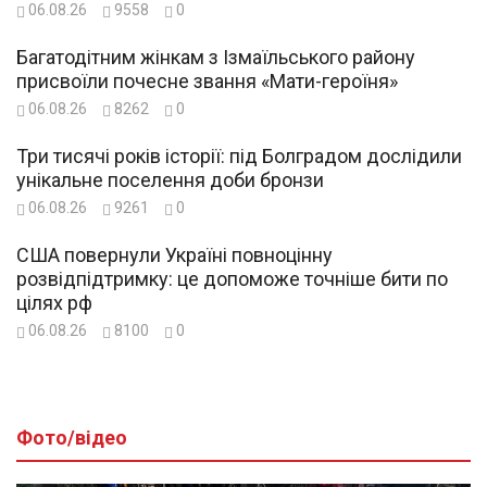
06.08.26
9558
0
Багатодітним жінкам з Ізмаїльського району
присвоїли почесне звання «Мати-героїня»
06.08.26
8262
0
Три тисячі років історії: під Болградом дослідили
унікальне поселення доби бронзи
06.08.26
9261
0
США повернули Україні повноцінну
розвідпідтримку: це допоможе точніше бити по
цілях рф
06.08.26
8100
0
Фото/відео