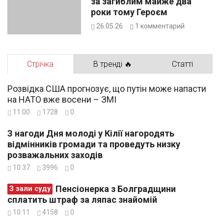
за загиблим майже два
роки тому Героєм
26.05.26
1
комментарий
Стрічка
В тренді 🔥
Статті
Розвідка США прогнозує, що путін може напасти
на НАТО вже восени – ЗМІ
11:00
1728
0
З нагоди Дня молоді у Кілії нагородять
відмінників громади та проведуть низку
розважальних заходів
10:37
3996
0
Пенсіонерка з Болградщини
З зали суду
сплатить штраф за ляпас знайомій
10:11
4158
0