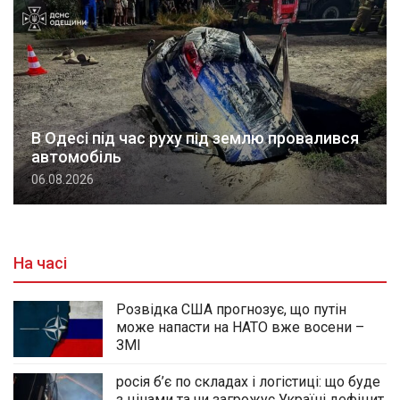
В Одесі під час руху під землю провалився
автомобіль
06.08.2026
На часі
Розвідка США прогнозує, що путін
може напасти на НАТО вже восени –
ЗМІ
росія б’є по складах і логістиці: що буде
з цінами та чи загрожує Україні дефіцит