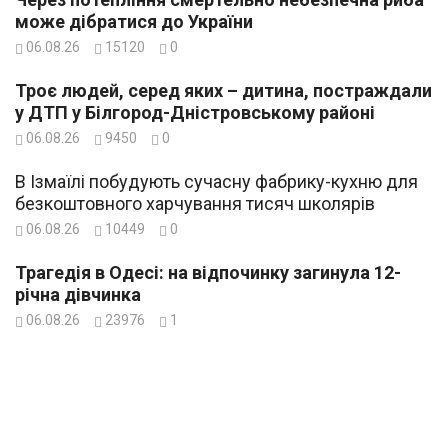
може дібратися до України
06.08.26
15120
0
Троє людей, серед яких – дитина, постраждали
у ДТП у Білгород-Дністровському районі
06.08.26
9450
0
В Ізмаїлі побудують сучасну фабрику-кухню для
безкоштовного харчування тисяч школярів
06.08.26
10449
0
Трагедія в Одесі: на відпочинку загинула 12-
річна дівчинка
06.08.26
23976
1