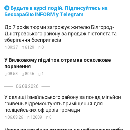
Будьте в курсі подій. Підписуйтесь на
Бессарабію INFORM у Telegram
До 7 років тюрми загрожує жителю Білгород-
Дністровського району за продаж пістолета та
зберігання боєприпасів
09:37
6129
0
У Вилковому підліток отримав осколкове
поранення
08:58
8046
1
06.08.2026
У селищі Ізмаїльського району за понад мільйон
гривень відремонтують приміщення для
поліцейських офіцерів громади
06.08.26
12609
0
Через потепління смертельно небезпечна риба