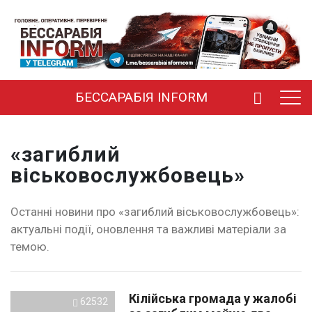
БЕССАРАБІЯ INFORM
«загиблий
віськовослужбовець»
Останні новини про «загиблий віськовослужбовець»:
актуальні події, оновлення та важливі матеріали за
темою.
Кілійська громада у жалобі
62532