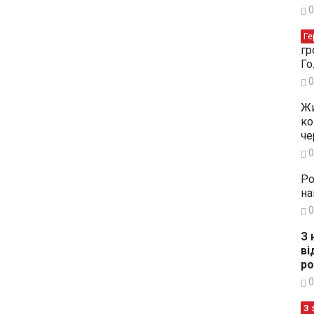
0
Ге
гр
Го
0
Жи
ко
че
0
Ро
на
0
З 
ві
ро
0
З 