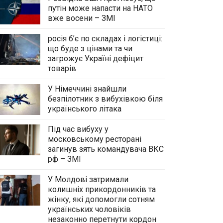
путін може напасти на НАТО
вже восени – ЗМІ
росія б’є по складах і логістиці:
що буде з цінами та чи
загрожує Україні дефіцит
товарів
У Німеччині знайшли
безпілотник з вибухівкою біля
українського літака
Під час вибуху у
московському ресторані
загинув зять командувача ВКС
рф – ЗМІ
У Молдові затримали
колишніх прикордонників та
жінку, які допомогли сотням
українських чоловіків
незаконно перетнути кордон