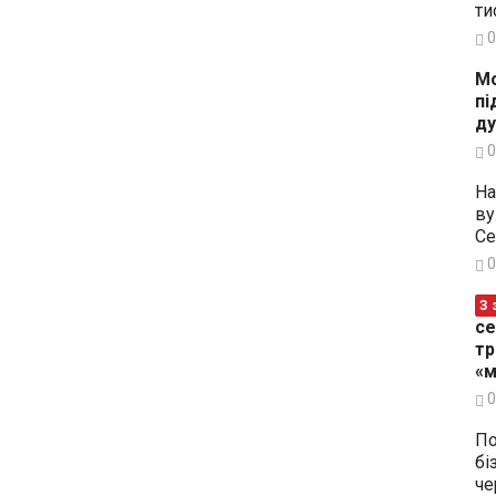
ти
0
Мо
пі
ду
0
На
ву
Се
0
З 
се
тр
«м
0
По
бі
че