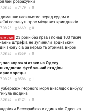
овлені розрахунки
7.08.26
7479
0
 домашнє насильство перед судом в
маїлі постануть троє місцевих кривдників
7.08.26
6669
0
23 роки без прав і понад 100 тисяч
зали суду
ивень штрафів не зупинили: арцизький
дій знову сів за кермо та отримав вирок
7.08.26
8559
0
д час ворожої атаки на Одесу
шкоджено футбольний стадіон
Чорноморець»
7.08.26
8586
1
 узбережжі Чорного моря внаслідок вибуху
гинула людина
7.08.26
8424
0
ндрівки Бессарабією в один клік: Одеська