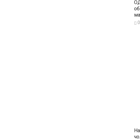
ОД
об
ма
0
На
чо