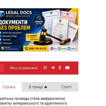
Ми у соцмережах:
Стрічка
В тренді 🔥
Статті
ратська громада стала майданчиком
звитку ветеранського та адаптивного