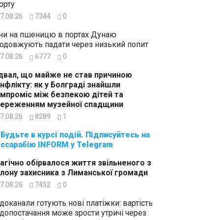
орту
7.08.26
7344
0
ни на пшеницю в портах Дунаю
одовжують падати через низький попит
7.08.26
6777
0
двал, що майже не став причиною
нфлікту: як у Болграді знайшли
мпроміс між безпекою дітей та
ереженням музейної спадщини
7.08.26
8289
1
суйтесь на
ссарабію INFORM у Telegram
агічно обірвалося життя звільненого з
лону захисника з Лиманської громади
7.08.26
7452
0
доканали готують нові платіжки: вартість
допостачання може зрости утричі через