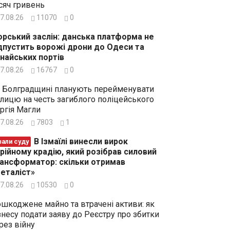
сяч гривень
7.08.26
11070
0
рський заслін: данська платформа не
дпустить ворожі дрони до Одеси та
найських портів
7.08.26
16767
0
 Болградщині планують перейменувати
лицю на честь загиблого поліцейського
ргія Магли
7.08.26
7803
1
В Ізмаїлі винесли вирок
зали суду
рійному крадію, який розібрав силовий
ансформатор: скільки отримав
еталіст»
7.08.26
10530
0
шкоджене майно та втрачені активи: як
знесу подати заяву до Реєстру про збитки
рез війну