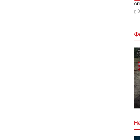
сп
0
Ф
На