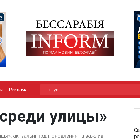
ги
Реклама
осреди улицы»
Са
цы»: актуальні події, оновлення та важливі
ро