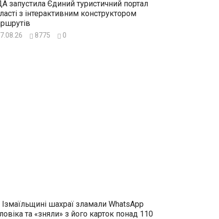
А запустила Єдиний туристичний портал
ласті з інтерактивним конструктором
ршрутів
7.08.26
8775
0
 Ізмаїльщині шахраї зламали WhatsApp
ловіка та «зняли» з його карток понад 110