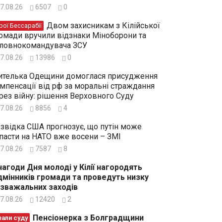
7.08.26
6507
0
Двом захисникам з Кілійської
рої Бессарабії
омади вручили відзнаки Міноборони та
ловнокомандувача ЗСУ
7.08.26
13986
0
телька Одещини домоглася присудження
мпенсації від рф за моральні страждання
рез війну: рішення Верховного Суду
7.08.26
8856
4
звідка США прогнозує, що путін може
пасти на НАТО вже восени – ЗМІ
7.08.26
7587
8
нагоди Дня молоді у Кілії нагородять
дмінників громади та проведуть низку
зважальних заходів
7.08.26
12420
2
Пенсіонерка з Болградщини
зали суду