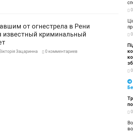
сп
0
Ці
авшим от огнестрела в Рени
пр
я известный криминальный
0
ет
Пі
ко
Вікторія Зацаринна
0
комментариев
ко
зб
0
Будьте в курсі подій. Підпи
Бе
Тр
по
0
Во
во