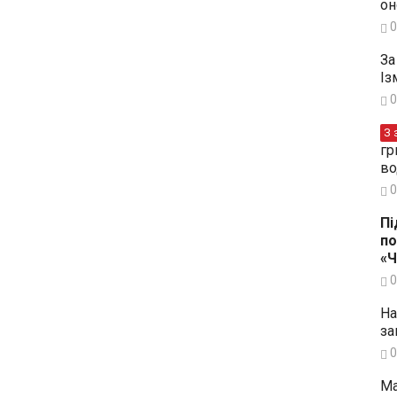
он
0
За
Із
0
З 
гр
во
0
Пі
по
«
0
На
за
0
Ма