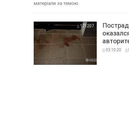
матеріали за темою.
Пострад
171207
оказалс
авторит
03.10.20