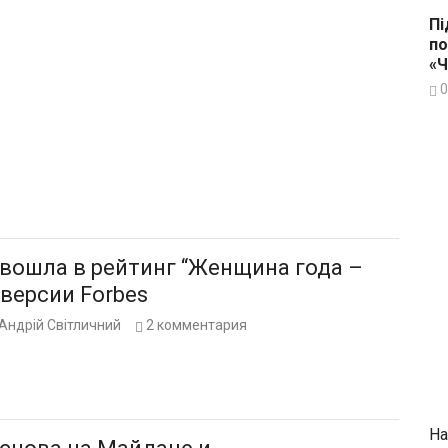
Пі
по
«
0
 вошла в рейтинг “Женщина года –
 версии Forbes
Андрій Світличний
2
комментария
На