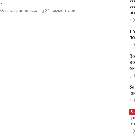
…
ко
ко
Юліана Грановська
24
комментария
зб
0
Тр
по
0
Во
во
он
0
За
Із
0
З 
гр
во
0