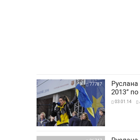
Руслана
77787
2013” по
03.01.14