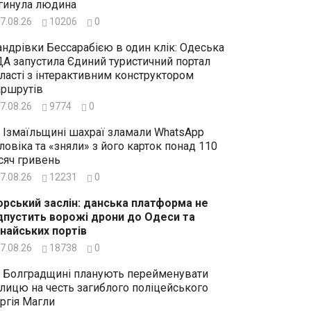
гинула людина
7.08.26
10206
0
ндрівки Бессарабією в один клік: Одеська
А запустила Єдиний туристичний портал
ласті з інтерактивним конструктором
ршрутів
7.08.26
9774
0
 Ізмаїльщині шахраї зламали WhatsApp
ловіка та «зняли» з його карток понад 110
сяч гривень
7.08.26
12231
0
рський заслін: данська платформа не
дпустить ворожі дрони до Одеси та
найських портів
7.08.26
18738
0
 Болградщині планують перейменувати
лицю на честь загиблого поліцейського
ргія Магли