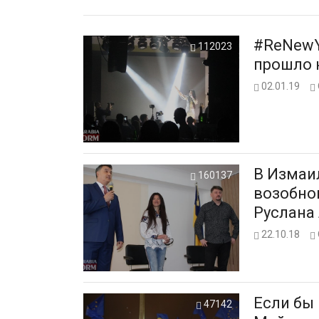
#ReNewY
112023
прошло 
02.01.19
В Измаи
160137
возобно
Руслана
22.10.18
Если бы 
47142