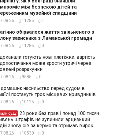
нфлікту: як у Болграді знайшли
мпроміс між безпекою дітей та
ереженням музейної спадщини
7.08.26
11286
1
агічно обірвалося життя звільненого з
лону захисника з Лиманської громади
7.08.26
11286
0
доканали готують нові платіжки: вартість
допостачання може зрости утричі через
овлені розрахунки
7.08.26
9585
0
 домашнє насильство перед судом в
маїлі постануть троє місцевих кривдників
7.08.26
10125
0
23 роки без прав і понад 100 тисяч
зали суду
ивень штрафів не зупинили: арцизький
дій знову сів за кермо та отримав вирок
7.08.26
10530
0