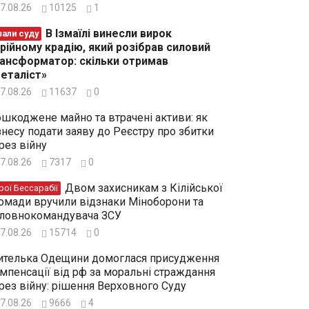
7.08.26
10125
1
В Ізмаїлі винесли вирок
зали суду
рійному крадію, який розібрав силовий
ансформатор: скільки отримав
еталіст»
7.08.26
11637
0
шкоджене майно та втрачені активи: як
знесу подати заяву до Реєстру про збитки
рез війну
7.08.26
7317
0
Двом захисникам з Кілійської
рої Бессарабії
омади вручили відзнаки Міноборони та
ловнокомандувача ЗСУ
7.08.26
15714
0
телька Одещини домоглася присудження
мпенсації від рф за моральні страждання
рез війну: рішення Верховного Суду
7.08.26
9666
4