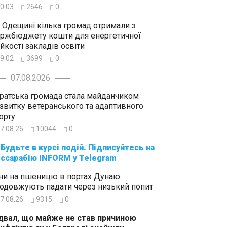
0:03
2646
0
 Одещині кілька громад отримали з
ржбюджету кошти для енергетичної
ійкості закладів освіти
9:02
3699
0
07.08.2026
ратська громада стала майданчиком
звитку ветеранського та адаптивного
орту
7.08.26
10044
0
суйтесь на
ссарабію INFORM у Telegram
ни на пшеницю в портах Дунаю
одовжують падати через низький попит
7.08.26
9315
0
двал, що майже не став причиною