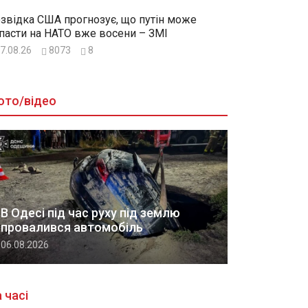
звідка США прогнозує, що путін може
пасти на НАТО вже восени – ЗМІ
7.08.26
8073
8
ото/відео
В Одесі під час руху під землю
провалився автомобіль
06.08.2026
 часі