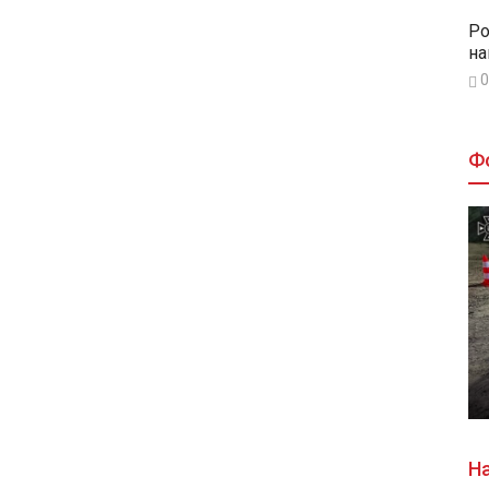
Ро
на
0
Ф
На