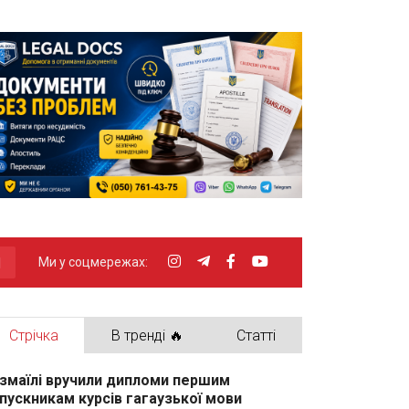
Ми у соцмережах:
Стрічка
В тренді 🔥
Статті
Ізмаїлі вручили дипломи першим
пускникам курсів гагаузької мови