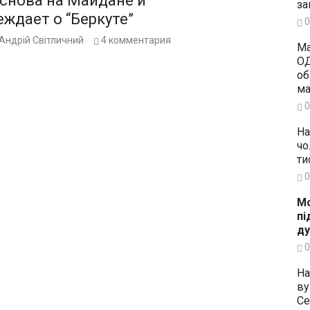
 снова на Майдане и
за
ждает о “Беркуте”
0
Андрій Світличний
4
комментария
Ма
ОД
об
ма
0
На
чо
ти
0
Мо
пі
ду
0
На
ву
Се