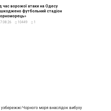
д час ворожої атаки на Одесу
шкоджено футбольний стадіон
Чорноморець»
7.08.26
10449
1
 узбережжі Чорного моря внаслідок вибуху