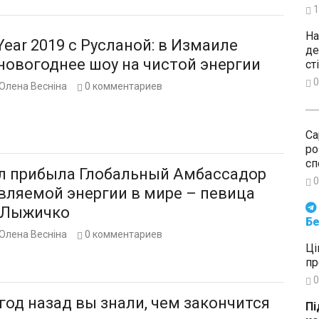
1
На
ear 2019 с Русланой: в Измаиле
де
новогоднее шоу на чистой энергии
ст
0
Олена Весніна
0
комментариев
Са
ро
сп
л прибыла Глобальный Амбассадор
0
вляемой энергии в мире – певица
Будьте в курсі подій. Підпи
 Лыжичко
Бе
Олена Весніна
0
комментариев
Ці
пр
0
год назад вы знали, чем закончится
Пі