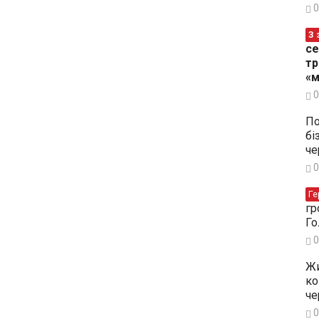
0
З 
се
тр
«м
0
По
бі
че
0
Ге
гр
Го
0
Жи
ко
че
0