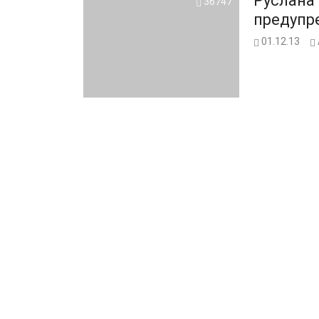
Руслана
36747
предупре
01.12.13