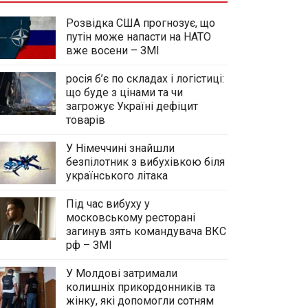
Розвідка США прогнозує, що
путін може напасти на НАТО
вже восени – ЗМІ
росія б’є по складах і логістиці:
що буде з цінами та чи
загрожує Україні дефіцит
товарів
У Німеччині знайшли
безпілотник з вибухівкою біля
українського літака
Під час вибуху у
московському ресторані
загинув зять командувача ВКС
рф – ЗМІ
У Молдові затримали
колишніх прикордонників та
жінку, які допомогли сотням