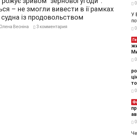
грожує зривом “зернової угоди”.
0
ся – не змогли вивести в ії рамках
У 
 судна із продовольством
по
Олена Весніна
3
комментария
0
Ге
жи
Ми
0
ро
ці
то
0
Ф
пр
ав
0
Че