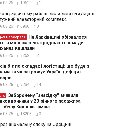
6.08.26
19629
1
Болградському районі виставили на аукціон
тужний елеваторний комплекс
6.08.26
6966
0
На Харківщині обірвалося
рої Бессарабії
ття морпіха з Болградської громади
хайла Кишлали
6.08.26
8262
2
сія б’є по складах і логістиці: що буде з
нами та чи загрожує Україні дефіцит
варів
6.08.26
9234
14
Заборонену “знахідку” виявили
ото
икордонники у 20-річного пасажира
тобусу Кишинів-Ізмаїл
6.08.26
13203
0
рез аномальну спеку на Одещині