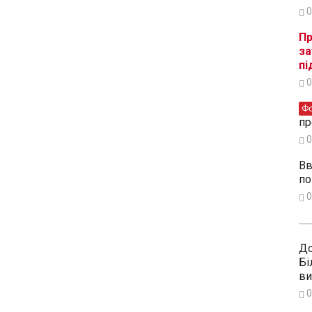
0
Пр
за
пі
0
Ф
пр
0
Вв
по
0
До
Бі
ви
0