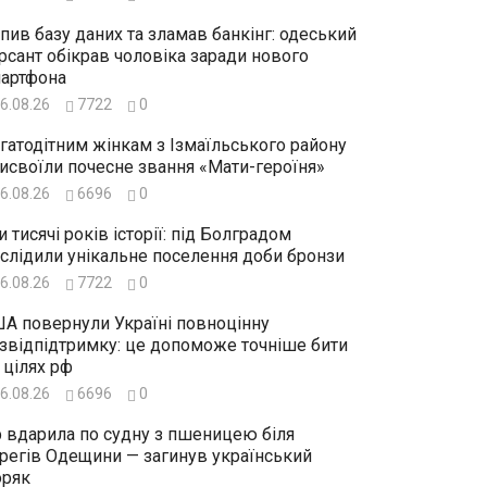
пив базу даних та зламав банкінг: одеський
рсант обікрав чоловіка заради нового
артфона
6.08.26
7722
0
гатодітним жінкам з Ізмаїльського району
исвоїли почесне звання «Мати-героїня»
6.08.26
6696
0
и тисячі років історії: під Болградом
слідили унікальне поселення доби бронзи
6.08.26
7722
0
А повернули Україні повноцінну
звідпідтримку: це допоможе точніше бити
 цілях рф
6.08.26
6696
0
 вдарила по судну з пшеницею біля
регів Одещини — загинув український
ряк