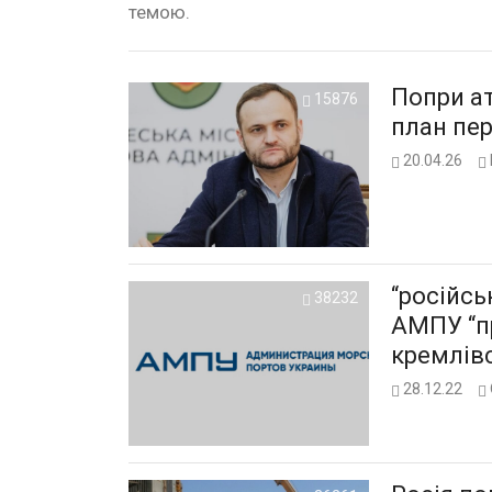
темою.
Попри ат
15876
план пер
20.04.26
“російсь
38232
АМПУ “п
кремлів
28.12.22