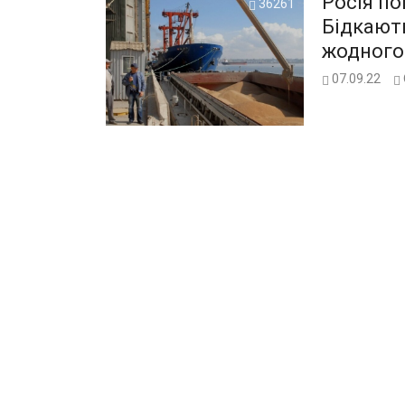
Росія по
36261
Бідкають
жодного
07.09.22