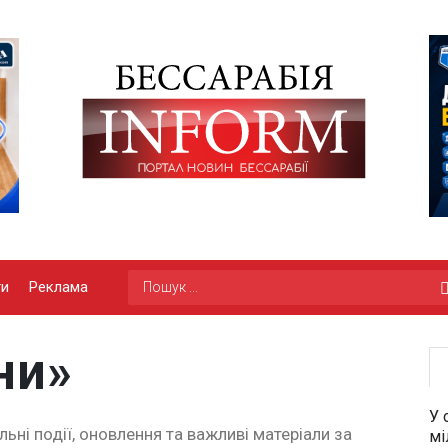
ги
Реклама
ни»
У 
льні події, оновлення та важливі матеріали за
мі