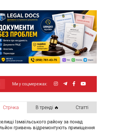
Ми у соцмережах:
Стрічка
В тренді 🔥
Статті
селищі Ізмаїльського району за понад
льйон гривень відремонтують приміщення