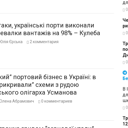
дл
0
Че
аки, українські порти виконали
ри
евалки вантажів на 98% – Кулеба
0
Юлія Єрська
2
комментария
Тр
по
Дн
0
Будьте в курсі подій. Підпи
кий” портовий бізнес в Україні: в
Бе
рикривали” схеми з рудою
В 
ського олігарха Усманова
дл
шк
Олена Абрамович
0
комментариев
0
Тр
12