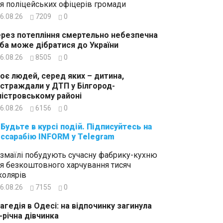
я поліцейських офіцерів громади
6.08.26
7209
0
рез потепління смертельно небезпечна
ба може дібратися до України
6.08.26
8505
0
оє людей, серед яких – дитина,
страждали у ДТП у Білгород-
істровському районі
6.08.26
6156
0
суйтесь на
ссарабію INFORM у Telegram
Ізмаїлі побудують сучасну фабрику-кухню
я безкоштовного харчування тисяч
олярів
6.08.26
7155
0
агедія в Одесі: на відпочинку загинула
-річна дівчинка