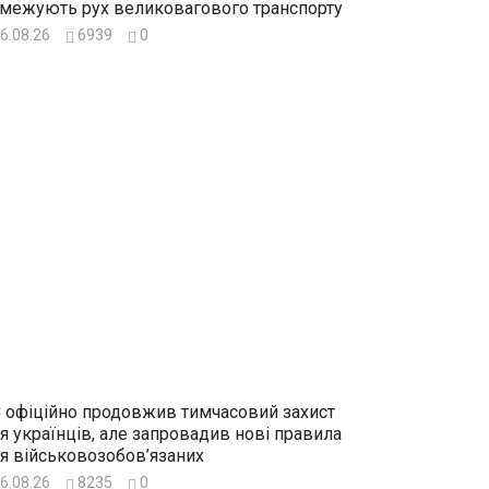
межують рух великовагового транспорту
6.08.26
6939
0
 офіційно продовжив тимчасовий захист
я українців, але запровадив нові правила
я військовозобов’язаних
6.08.26
8235
0