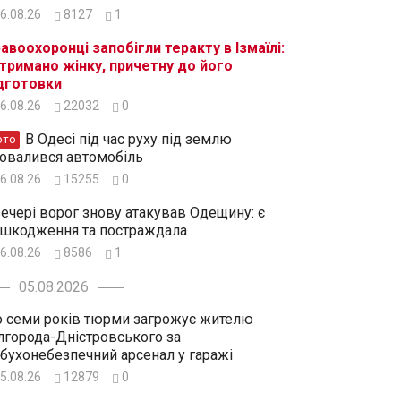
6.08.26
8127
1
авоохоронці запобігли теракту в Ізмаїлі:
тримано жінку, причетну до його
дготовки
6.08.26
22032
0
В Одесі під час руху під землю
ото
овалився автомобіль
6.08.26
15255
0
ечері ворог знову атакував Одещину: є
шкодження та постраждала
6.08.26
8586
1
05.08.2026
 семи років тюрми загрожує жителю
лгорода-Дністровського за
бухонебезпечний арсенал у гаражі
5.08.26
12879
0