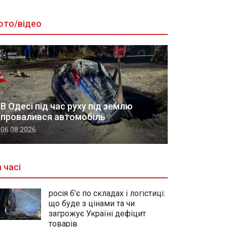
ото/відео
В Одесі під час руху під землю
провалився автомобіль
06.08.2026
 часі
росія б’є по складах і логістиці:
що буде з цінами та чи
загрожує Україні дефіцит
товарів