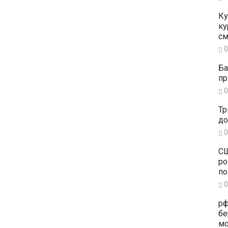
Ку
ку
см
0
Ба
пр
0
Тр
до
0
СШ
ро
по
0
рф
бе
мо