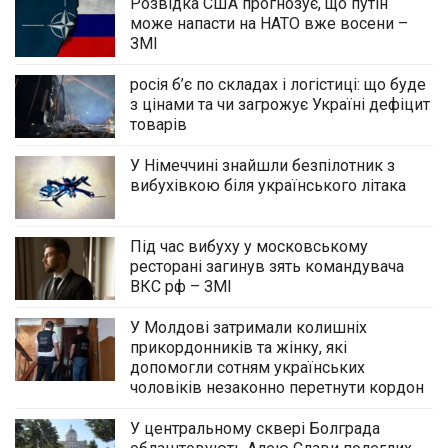
Розвідка США прогнозує, що путін
може напасти на НАТО вже восени –
ЗМІ
росія б’є по складах і логістиці: що буде
з цінами та чи загрожує Україні дефіцит
товарів
У Німеччині знайшли безпілотник з
вибухівкою біля українського літака
Під час вибуху у московському
ресторані загинув зять командувача
ВКС рф – ЗМІ
У Молдові затримали колишніх
прикордонників та жінку, які
допомогли сотням українських
чоловіків незаконно перетнути кордон
У центральному сквері Болграда