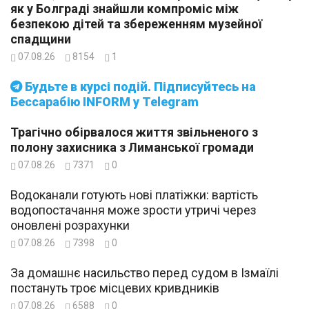
як у Болграді знайшли компроміс між
безпекою дітей та збереженням музейної
спадщини
07.08.26
8154
1
Будьте в курсі подій. Підписуйтесь на
Бессарабію INFORM у Telegram
Трагічно обірвалося життя звільненого з
полону захисника з Лиманської громади
07.08.26
7371
0
Водоканали готують нові платіжки: вартість
водопостачання може зрости утричі через
оновлені розрахунки
07.08.26
7398
0
За домашнє насильство перед судом в Ізмаїлі
постануть троє місцевих кривдників
07.08.26
6588
0