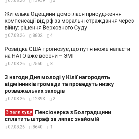
07.08.26
13959
0
Жителька Одещини домоглася присудження
компенсації від рф за моральні страждання через
війну: рішення Верховного Суду
07.08.26
8802
4
Розвідка США прогнозує, що путін може напасти
на НАТО вже восени – ЗМІ
07.08.26
7560
8
З нагоди Дня молоді у Кілії нагородять
відмінників громади та проведуть низку
розважальних заходів
07.08.26
12393
2
Пенсіонерка з Болградщини
З зали суду
сплатить штраф за ляпас знайомій
07.08.26
8640
1