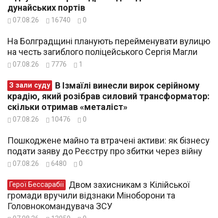
дунайських портів
07.08.26
16740
0
На Болградщині планують перейменувати вулицю
на честь загиблого поліцейського Сергія Магли
07.08.26
7776
1
В Ізмаїлі винесли вирок серійному
З зали суду
крадію, який розібрав силовий трансформатор:
скільки отримав «металіст»
07.08.26
10476
0
Пошкоджене майно та втрачені активи: як бізнесу
подати заяву до Реєстру про збитки через війну
07.08.26
6480
0
Двом захисникам з Кілійської
Герої Бессарабії
громади вручили відзнаки Міноборони та
Головнокомандувача ЗСУ