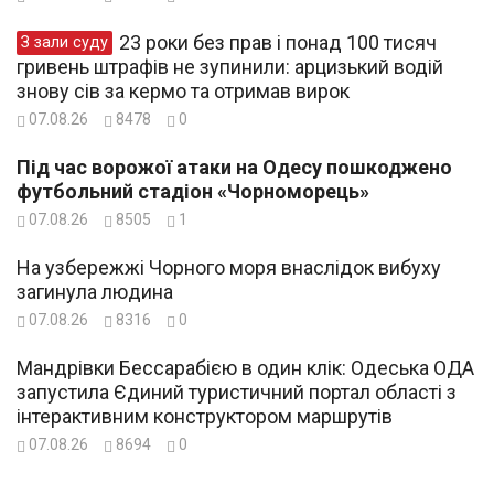
23 роки без прав і понад 100 тисяч
З зали суду
гривень штрафів не зупинили: арцизький водій
знову сів за кермо та отримав вирок
07.08.26
8478
0
Під час ворожої атаки на Одесу пошкоджено
футбольний стадіон «Чорноморець»
07.08.26
8505
1
На узбережжі Чорного моря внаслідок вибуху
загинула людина
07.08.26
8316
0
Мандрівки Бессарабією в один клік: Одеська ОДА
запустила Єдиний туристичний портал області з
інтерактивним конструктором маршрутів
07.08.26
8694
0