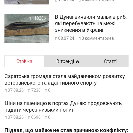
В Дунаї виявили мальків риб,
119286
які перебувають на межі
зникнення в Україні
08.07.24
0
комментариев
Стрічка
В тренді 🔥
Статті
Саратська громада стала майданчиком розвитку
ветеранського та адаптивного спорту
07.08.26
7236
0
Ціни на пшеницю в портах Дунаю продовжують
падати через низький попит
07.08.26
6696
0
Підвал, що майже не став причиною конфлікту: