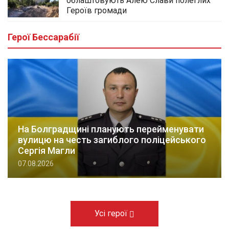
облаштовують Алею Слави полеглих
Героїв громади
Герої Бессарабії
На Болградщині планують перейменувати
вулицю на честь загиблого поліцейського
Сергія Магли
07.08.2026
Усі герої