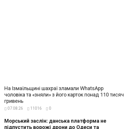
На Ізмаїльщині шахраї зламали WhatsApp
чоловіка та «зняли» з його карток понад 110 тисяч
гривень
07.08.26
11016
0
Морський заслін: данська платформа не
підпустить ворожі дрони до Одеси та