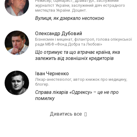
Режисер, сценарист, драматург; заслужений
журналіст України, заслужений діяч естрадного
мистецтва України. Доцент.
Вулиця, як дзеркало неспокою
Олександр Дубовий
Бізнесмен і меценат, філантроп, голова опікунської
ради МБФ «Фонд Добра та Любові»
Що отримує та що втрачає країна, яка
залежить від зовнішніх кредиторів
Іван Черненко
Лікар-анестезіолог, автор книжок про медицину,
блогер.
Справа лікарів «Одрексу» – це не про
помилку
Дивитись все