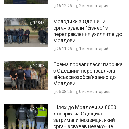
16.12.25
2
комментария
Молодики з Одещини
16848
організували “бізнес” з
переправлення ухилянтів до
Молдови
26.11.25
1
комментарий
Схема провалилася: парочка
24003
з Одещини переправляла
військовозобов’язаних до
Молдови
05.08.25
0
комментариев
Шлях до Молдови за 8000
24111
доларів: на Одещині
затримали іноземця, який
організовував незаконне