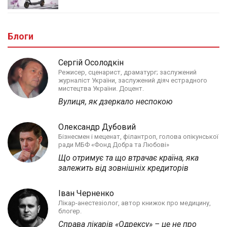
Блоги
Сергій Осолодкін
Режисер, сценарист, драматург; заслужений
журналіст України, заслужений діяч естрадного
мистецтва України. Доцент.
Вулиця, як дзеркало неспокою
Олександр Дубовий
Бізнесмен і меценат, філантроп, голова опікунської
ради МБФ «Фонд Добра та Любові»
Що отримує та що втрачає країна, яка
залежить від зовнішніх кредиторів
Іван Черненко
Лікар-анестезіолог, автор книжок про медицину,
блогер.
Справа лікарів «Одрексу» – це не про