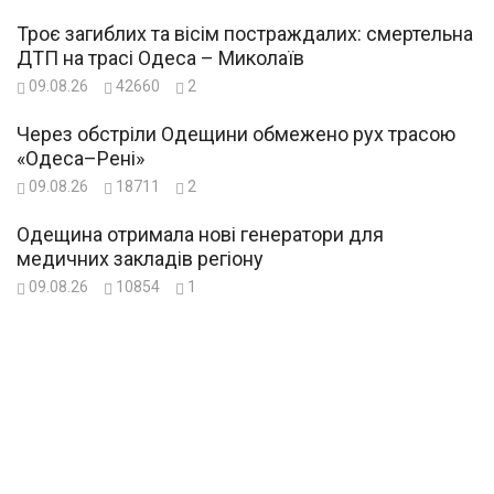
Троє загиблих та вісім постраждалих: смертельна
ДТП на трасі Одеса – Миколаїв
09.08.26
42660
2
Через обстріли Одещини обмежено рух трасою
«Одеса–Рені»
09.08.26
18711
2
Одещина отримала нові генератори для
медичних закладів регіону
09.08.26
10854
1