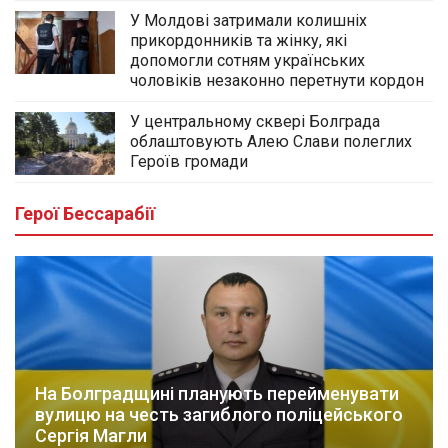
У Молдові затримали колишніх
прикордонників та жінку, які
допомогли сотням українських
чоловіків незаконно перетнути кордон
У центральному сквері Болграда
облаштовують Алею Слави полеглих
Героїв громади
Герої Бессарабії
На Болградщині планують перейменувати
вулицю на честь загиблого поліцейського
Сергія Магли