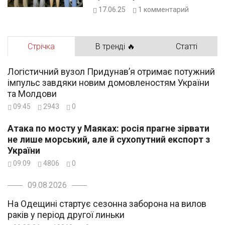
переправлення чоловіків за
17.06.25
1
комментарий
кордон
Стрічка
В тренді 🔥
Статті
Логістичний вузол Придунав’я отримає потужний
імпульс завдяки новим домовленостям України
та Молдови
09:45
2943
0
Атака по мосту у Маяках: росія прагне зірвати
не лише морський, але й сухопутний експорт з
України
09:09
4806
0
09.08.2026
На Одещині стартує сезонна заборона на вилов
раків у період другої линьки