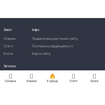
Зміст
Інфо
Новини
Правила використання сайту
Статті
Політика конфіденційності
Блоги
Карта сайту
Зв'язок
Реклама на сайті
Головна
Новини
В тренді
Статті
Блоги
Есть новость? Присылайте — разместим!
Про нас