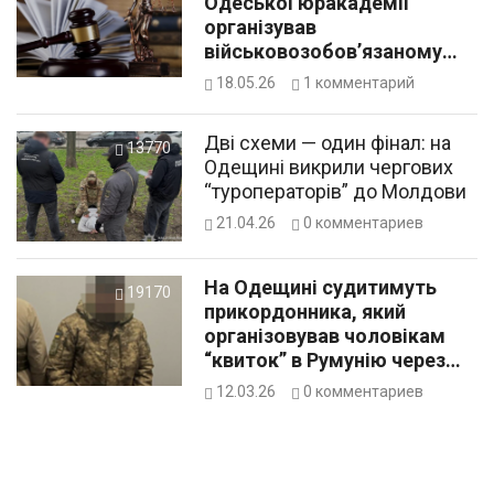
Одеської юракадемії
організував
військовозобов’язаному
“квиток” за кордон, щоб
18.05.26
1
комментарий
оплатити навчання
Дві схеми — один фінал: на
13770
Одещині викрили чергових
“туроператорів” до Молдови
21.04.26
0
комментариев
На Одещині судитимуть
19170
прикордонника, який
організовував чоловікам
“квиток” в Румунію через
річку
12.03.26
0
комментариев