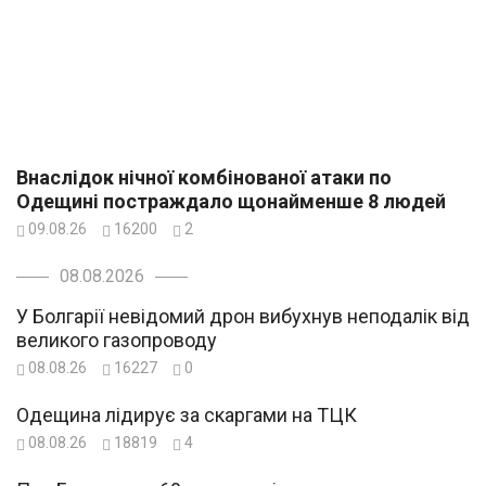
Внаслідок нічної комбінованої атаки по
Одещині постраждало щонайменше 8 людей
09.08.26
16200
2
08.08.2026
У Болгарії невідомий дрон вибухнув неподалік від
великого газопроводу
08.08.26
16227
0
Одещина лідирує за скаргами на ТЦК
08.08.26
18819
4