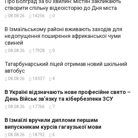
Про Болград за 60 хвилин: містян закликають
створити спільну відеоісторію до Дня міста
08.08.26
14256
0
В Ізмаїльському районі вживають заходів для
недопущення поширення африканської чуми
свиней
08.08.26
17928
0
Татарбунарський ліцей отримав новий шкільний
автобус
08.08.26
14337
4
В Україні відзначають нове професійне свято –
День Військ зв’язку та кібербезпеки ЗСУ
08.08.26
17766
7
В Ізмаїлі вручили дипломи першим
випускникам курсів гагаузької мови
08.08.26
18792
6