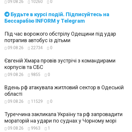
09.08.26
10260
0
Будьте в курсі подій. Підписуйтесь на
Бессарабію INFORM у Telegram
Під час ворожого обстрілу Одещини під удар
потрапив автобус із дітьми
09.08.26
22734
0
Євгеній Хмара провів зустрічі з командирами
корпусів та СБС
09.08.26
9855
0
Вдень рф атакувала житловий сектор в Одеській
області
09.08.26
11529
0
Туреччина закликала Україну та рф запровадити
мораторій на удари по суднах у Чорному морі
09.08.26
9963
1