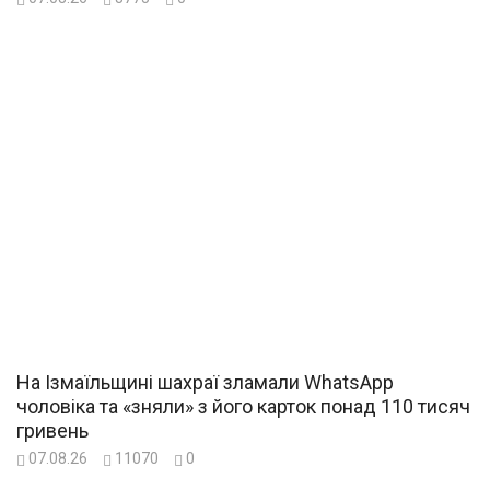
На Ізмаїльщині шахраї зламали WhatsApp
чоловіка та «зняли» з його карток понад 110 тисяч
гривень
07.08.26
11070
0