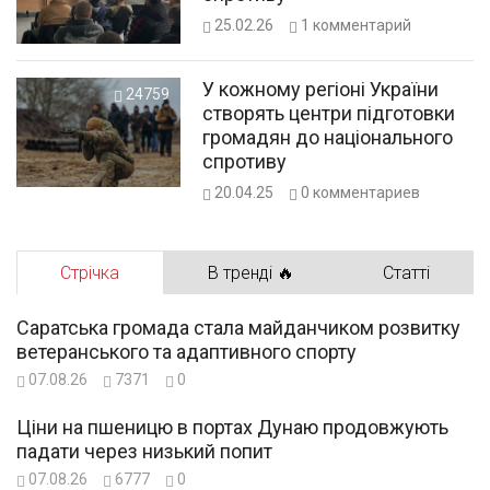
25.02.26
1
комментарий
У кожному регіоні України
24759
створять центри підготовки
громадян до національного
спротиву
20.04.25
0
комментариев
Стрічка
В тренді 🔥
Статті
Саратська громада стала майданчиком розвитку
ветеранського та адаптивного спорту
07.08.26
7371
0
Ціни на пшеницю в портах Дунаю продовжують
падати через низький попит
07.08.26
6777
0