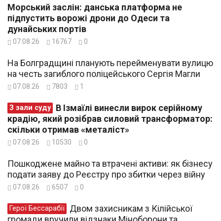
Морський заслін: данська платформа не
підпустить ворожі дрони до Одеси та
дунайських портів
07.08.26
16767
0
На Болградщині планують перейменувати вулицю
на честь загиблого поліцейського Сергія Магли
07.08.26
7803
1
В Ізмаїлі винесли вирок серійному
З зали суду
крадію, який розібрав силовий трансформатор:
скільки отримав «металіст»
07.08.26
10530
0
Пошкоджене майно та втрачені активи: як бізнесу
подати заяву до Реєстру про збитки через війну
07.08.26
6507
0
Двом захисникам з Кілійської
Герої Бессарабії
громади вручили відзнаки Міноборони та