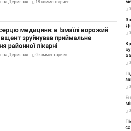
ме
Інна Дерменжі
18
комментариев
0
За
Дн
серцю медицини: в Ізмаїлі ворожий
0
 вщент зруйнував приймальне
Кр
ня районної лікарні
су
Інна Дерменжі
0
комментариев
о
0
Пі
за
0
Ен
мі
0
Пі
со