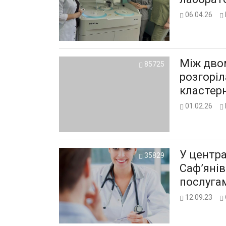
06.04.26
Між дво
85725
розгоріл
кластер
01.02.26
У центра
35829
Саф’яні
послугам
12.09.23