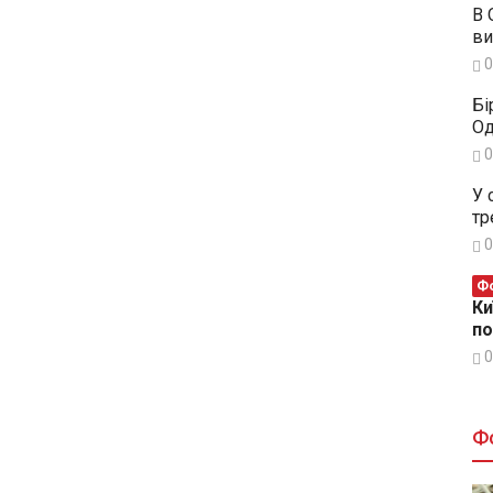
В 
ви
0
Бі
Од
0
У 
тр
0
Фо
Ки
п
0
Ф