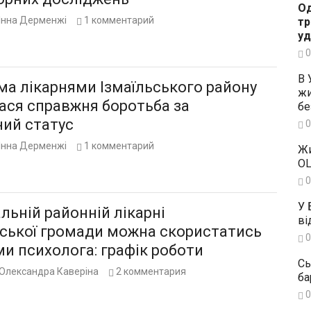
Од
Інна Дерменжі
1
комментарий
тр
уд
0
В 
ма лікарнями Ізмаїльського району
жи
ася справжня боротьба за
бе
ний статус
0
Інна Дерменжі
1
комментарий
Жи
OL
0
У 
льній районній лікарні
ві
вської громади можна скористатись
0
и психолога: графік роботи
Сь
Олександра Каверіна
2
комментария
ба
0