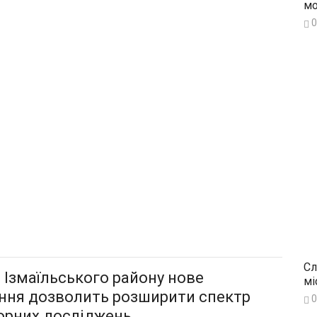
мо
0
Сл
і Ізмаїльського району нове
мі
ння дозволить розширити спектр
0
орних досліджень