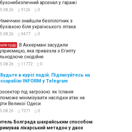
бухонебезпечний арсенал у гаражі
5.08.26
9126
0
Німеччині знайшли безпілотник з
бухівкою біля українського літака
5.08.26
9477
0
В Аккермані засудили
зали суду
дприємицю, яка привезла з Єгипту
льнодіюче снодійне
5.08.26
11772
0
суйтесь на
ссарабію INFORM у Telegram
росектор під загрозою: як Іспанія
поможе мінімізувати наслідки атак на
рти Великої Одеси
5.08.26
7371
0
тель Болграда шахрайським способом
римував лікарський метадон у двох