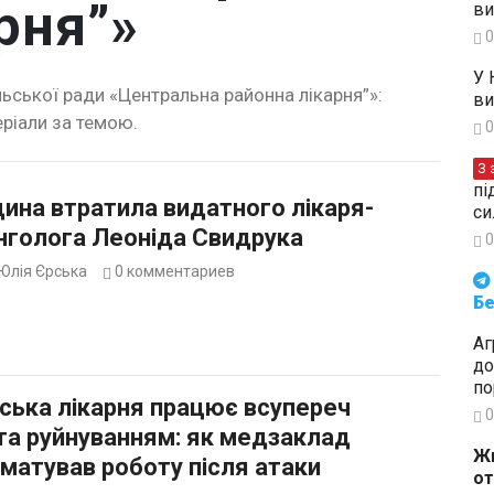
рня”»
ви
0
У 
льської ради «Центральна районна лікарня”»:
ви
еріали за темою.
0
З 
пі
ина втратила видатного лікаря-
си
нголога Леоніда Свидрука
0
Юлія Єрська
0
комментариев
Будьте в курсі подій. Підпи
Бе
Аг
до
по
ська лікарня працює всупереч
0
та руйнуванням: як медзаклад
Жи
матував роботу після атаки
от