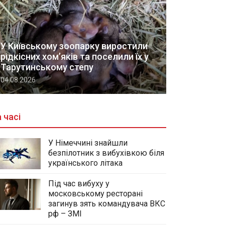
У Київському зоопарку виростили
рідкісних хом’яків та поселили їх у
Тарутинському степу
04.08.2026
 часі
У Німеччині знайшли
безпілотник з вибухівкою біля
українського літака
Під час вибуху у
московському ресторані
загинув зять командувача ВКС
рф – ЗМІ