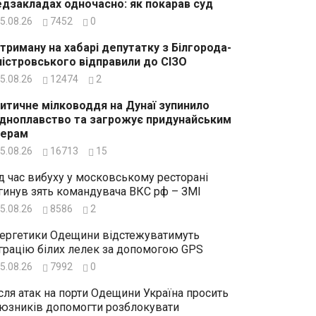
дзакладах одночасно: як покарав суд
5.08.26
7452
0
триману на хабарі депутатку з Білгорода-
істровського відправили до СІЗО
5.08.26
12474
2
итичне мілководдя на Дунаї зупинило
дноплавство та загрожує придунайським
зерам
5.08.26
16713
15
д час вибуху у московському ресторані
гинув зять командувача ВКС рф – ЗМІ
5.08.26
8586
2
ергетики Одещини відстежуватимуть
грацію білих лелек за допомогою GPS
5.08.26
7992
0
сля атак на порти Одещини Україна просить
юзників допомогти розблокувати