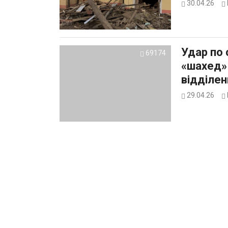
30.04.26
Удар по 
69174
«шахед»
відділен
29.04.26