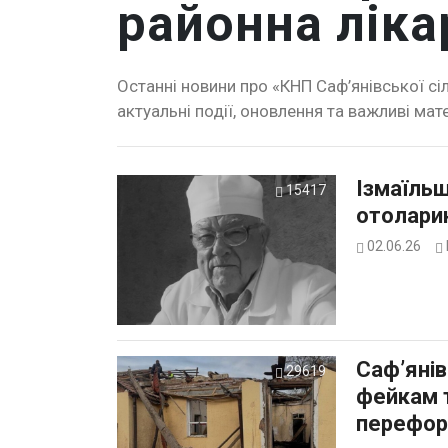
районна ліка
Останні новини про «КНП Саф’янівської сі
актуальні події, оновлення та важливі мат
Ізмаїльщ
15417
отолари
02.06.26
Саф’янів
29619
фейкам 
перефор