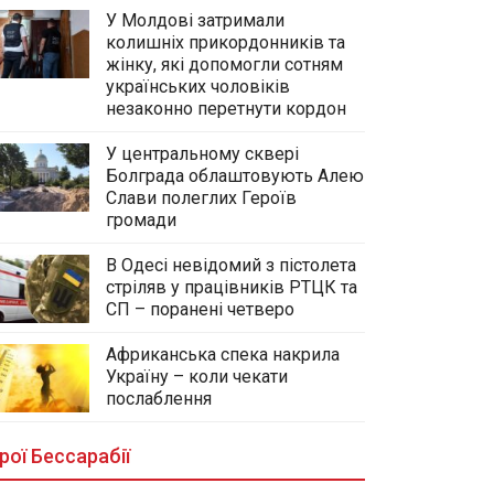
У Молдові затримали
колишніх прикордонників та
жінку, які допомогли сотням
українських чоловіків
незаконно перетнути кордон
У центральному сквері
Болграда облаштовують Алею
Слави полеглих Героїв
громади
В Одесі невідомий з пістолета
стріляв у працівників РТЦК та
СП – поранені четверо
Африканська спека накрила
Україну – коли чекати
У центральному сквері Болграда
послаблення
облаштовують Алею Слави
полеглих Героїв громади
рої Бессарабії
03.08.2026