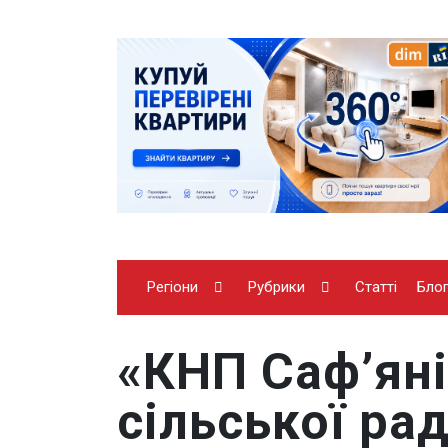
Регіони
Рубрики
Статті
Бло
«КНП Саф’яні
сільської ра