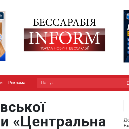
ги
Реклама
вської
ди «Центральна
До
Бі