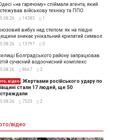
Одесі «на гарячому» спіймали агента, який
стежував військову техніку та ППО
5.08.26
14283
1
рюзовий вибух над степом: як на півдні
ещини зникає унікальний крилатий символ
5.08.26
13797
0
селищі Болградського району запрацював
етій сучасний водоочисний комплекс
5.08.26
8667
2
Жертвами російського удару по
то, відео
ївщині стали 17 людей, ще 50
остраждали
5.08.26
7533
2
ото/відео