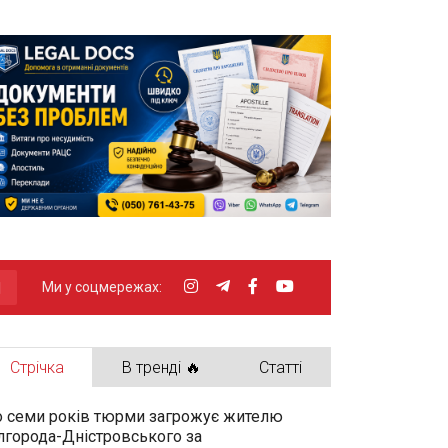
Ми у соцмережах:
Стрічка
В тренді 🔥
Статті
 семи років тюрми загрожує жителю
лгорода-Дністровського за