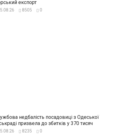
рський експорт
5.08.26
8505
0
ужбова недбалість посадовиці з Одеської
ськраді призвела до збитків у 370 тисяч
5.08.26
8235
0