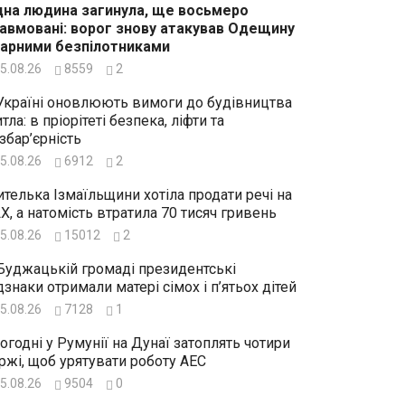
на людина загинула, ще восьмеро
авмовані: ворог знову атакував Одещину
арними безпілотниками
5.08.26
8559
2
Україні оновлюють вимоги до будівництва
тла: в пріорітеті безпека, ліфти та
збар’єрність
5.08.26
6912
2
телька Ізмаїльщини хотіла продати речі на
X, а натомість втратила 70 тисяч гривень
5.08.26
15012
2
Буджацькій громаді президентські
дзнаки отримали матері сімох і п’ятьох дітей
5.08.26
7128
1
огодні у Румунії на Дунаї затоплять чотири
ржі, щоб урятувати роботу АЕС
5.08.26
9504
0