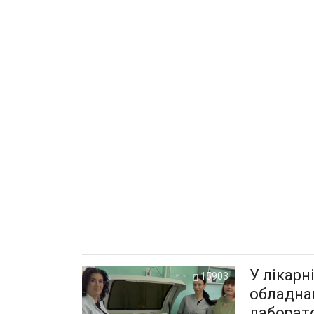
У лікарн
15903
обладна
лаборат