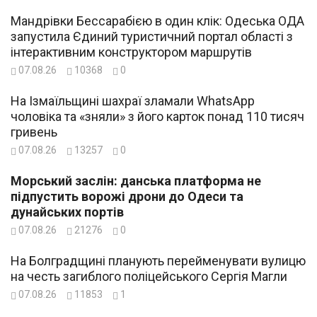
Мандрівки Бессарабією в один клік: Одеська ОДА
запустила Єдиний туристичний портал області з
інтерактивним конструктором маршрутів
07.08.26
10368
0
На Ізмаїльщині шахраї зламали WhatsApp
чоловіка та «зняли» з його карток понад 110 тисяч
гривень
07.08.26
13257
0
Морський заслін: данська платформа не
підпустить ворожі дрони до Одеси та
дунайських портів
07.08.26
21276
0
На Болградщині планують перейменувати вулицю
на честь загиблого поліцейського Сергія Магли
07.08.26
11853
1