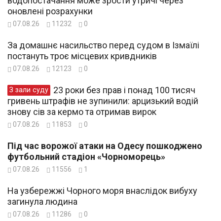
водопостачання може зрости утричі через
оновлені розрахунки
07.08.26
11232
0
За домашнє насильство перед судом в Ізмаїлі
постануть троє місцевих кривдників
07.08.26
12123
0
23 роки без прав і понад 100 тисяч
З зали суду
гривень штрафів не зупинили: арцизький водій
знову сів за кермо та отримав вирок
07.08.26
11853
0
Під час ворожої атаки на Одесу пошкоджено
футбольний стадіон «Чорноморець»
07.08.26
11556
1
На узбережжі Чорного моря внаслідок вибуху
загинула людина
07.08.26
11286
0