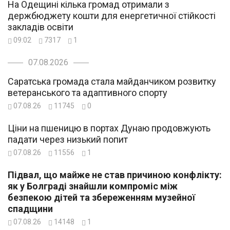
На Одещині кілька громад отримали з
держбюджету кошти для енергетичної стійкості
закладів освіти
09:02
7317
1
07.08.2026
Саратська громада стала майданчиком розвитку
ветеранського та адаптивного спорту
07.08.26
11745
0
Ціни на пшеницю в портах Дунаю продовжують
падати через низький попит
07.08.26
11556
1
Підвал, що майже не став причиною конфлікту:
як у Болграді знайшли компроміс між
безпекою дітей та збереженням музейної
спадщини
07.08.26
14148
1