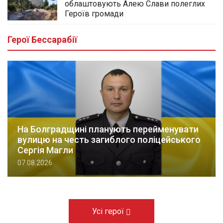
облаштовують Алею Слави полеглих
Героїв громади
Герої Бессарабії
На Болградщині планують перейменувати
вулицю на честь загиблого поліцейського
Сергія Магли
07.08.2026
Усі герої