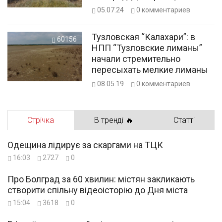
05.07.24
0
комментариев
Тузловская “Калахари”: в
60156
НПП “Тузловские лиманы”
начали стремительно
пересыхать мелкие лиманы
08.05.19
0
комментариев
Стрічка
В тренді 🔥
Статті
Одещина лідирує за скаргами на ТЦК
16:03
2727
0
Про Болград за 60 хвилин: містян закликають
створити спільну відеоісторію до Дня міста
15:04
3618
0