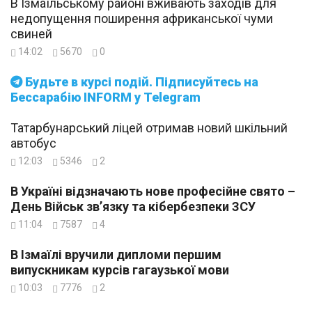
В Ізмаїльському районі вживають заходів для
недопущення поширення африканської чуми
свиней
14:02
5670
0
Будьте в курсі подій. Підписуйтесь на
Бессарабію INFORM у Telegram
Татарбунарський ліцей отримав новий шкільний
автобус
12:03
5346
2
В Україні відзначають нове професійне свято –
День Військ зв’язку та кібербезпеки ЗСУ
11:04
7587
4
В Ізмаїлі вручили дипломи першим
випускникам курсів гагаузької мови
10:03
7776
2