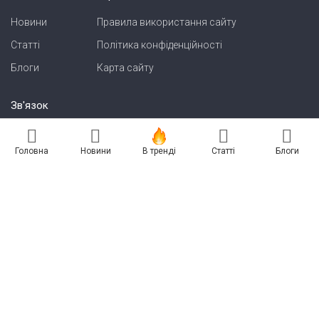
Новини
Правила використання сайту
Статті
Політика конфіденційності
Блоги
Карта сайту
Зв'язок
Реклама на сайті
Головна
Новини
В тренді
Статті
Блоги
Есть новость? Присылайте — разместим!
Про нас
Бессарабия INFORM