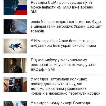
Розвідка США прогнозує, що путін
може напасти на НАТО вже восени –
ЗМІ
росія б’є по складах і логістиці: що буде
з цінами та чи загрожує Україні дефіцит
товарів
У Німеччині знайшли безпілотник з
вибухівкою біля українського літака
Під час вибуху у московському
ресторані загинув зять командувача
ВКС рф – ЗМІ
У Молдові затримали колишніх
прикордонників та жінку, які
допомогли сотням українських
чоловіків незаконно перетнути кордон
У центральному сквері Болграда