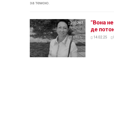
за темою.
“Вона не
199287
де потон
14.02.25