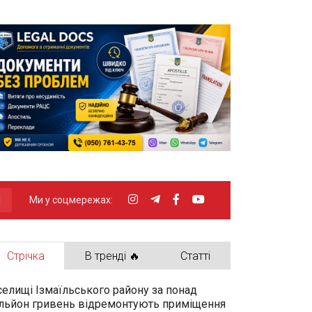
Ми у соцмережах:
Стрічка
В тренді 🔥
Статті
селищі Ізмаїльського району за понад
льйон гривень відремонтують приміщення