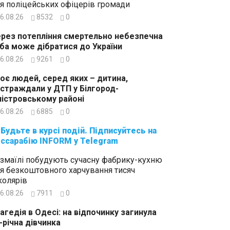
я поліцейських офіцерів громади
6.08.26
8532
0
рез потепління смертельно небезпечна
ба може дібратися до України
6.08.26
9261
0
оє людей, серед яких – дитина,
страждали у ДТП у Білгород-
істровському районі
6.08.26
6885
0
суйтесь на
ссарабію INFORM у Telegram
Ізмаїлі побудують сучасну фабрику-кухню
я безкоштовного харчування тисяч
олярів
6.08.26
7911
0
агедія в Одесі: на відпочинку загинула
-річна дівчинка