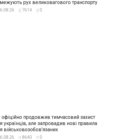
межують рух великовагового транспорту
6.08.26
7614
0
 офіційно продовжив тимчасовий захист
я українців, але запровадив нові правила
я військовозобов’язаних
6.08.26
8640
0