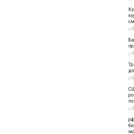
Ку
ку
см
0
Ба
пр
0
Тр
до
0
СШ
ро
по
0
рф
бе
мо