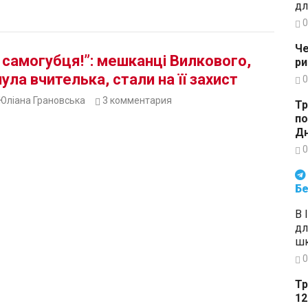
дл
0
Че
 самогубця!”: мешканці Вилкового,
ри
ула вчителька, стали на її захист
0
Юліана Грановська
3
комментария
Тр
по
Дн
0
Будьте в курсі подій. Підпи
Бе
В 
дл
шк
0
Тр
12