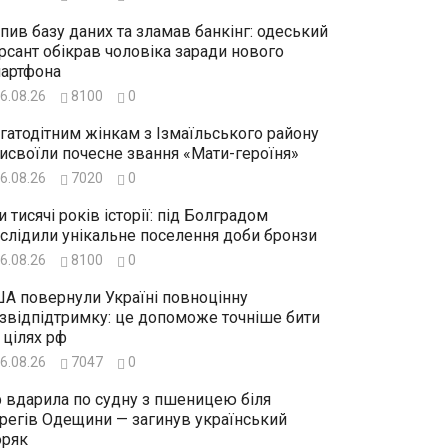
пив базу даних та зламав банкінг: одеський
рсант обікрав чоловіка заради нового
артфона
6.08.26
8100
0
гатодітним жінкам з Ізмаїльського району
исвоїли почесне звання «Мати-героїня»
6.08.26
7020
0
и тисячі років історії: під Болградом
слідили унікальне поселення доби бронзи
6.08.26
8100
0
А повернули Україні повноцінну
звідпідтримку: це допоможе точніше бити
 цілях рф
6.08.26
7047
0
 вдарила по судну з пшеницею біля
регів Одещини — загинув український
ряк