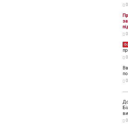
0
Пр
за
пі
0
Ф
пр
0
Вв
по
0
До
Бі
ви
0