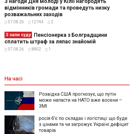
З нагоди Дня молоді у Кілії нагородять
відмінників громади та проведуть низку
розважальних заходів
07.08.26
12744
2
Пенсіонерка з Болградщини
З зали суду
сплатить штраф за ляпас знайомій
07.08.26
8802
1
На часі
Розвідка США прогнозує, що путін
може напасти на НАТО вже восени –
ЗМІ
росія б’є по складах і логістиці: що буде
з цінами та чи загрожує Україні дефіцит
товарів