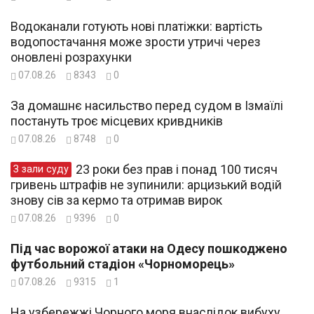
Водоканали готують нові платіжки: вартість
водопостачання може зрости утричі через
оновлені розрахунки
07.08.26
8343
0
За домашнє насильство перед судом в Ізмаїлі
постануть троє місцевих кривдників
07.08.26
8748
0
23 роки без прав і понад 100 тисяч
З зали суду
гривень штрафів не зупинили: арцизький водій
знову сів за кермо та отримав вирок
07.08.26
9396
0
Під час ворожої атаки на Одесу пошкоджено
футбольний стадіон «Чорноморець»
07.08.26
9315
1
На узбережжі Чорного моря внаслідок вибуху