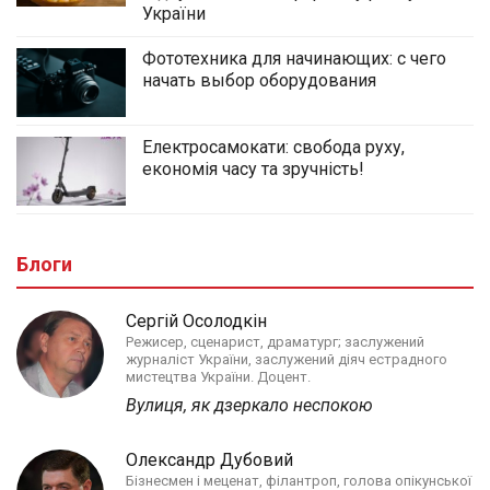
України
Фототехника для начинающих: с чего
начать выбор оборудования
Електросамокати: свобода руху,
економія часу та зручність!
Блоги
Сергій Осолодкін
Режисер, сценарист, драматург; заслужений
журналіст України, заслужений діяч естрадного
мистецтва України. Доцент.
Вулиця, як дзеркало неспокою
Олександр Дубовий
Бізнесмен і меценат, філантроп, голова опікунської