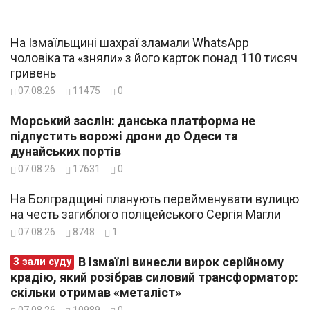
На Ізмаїльщині шахраї зламали WhatsApp
чоловіка та «зняли» з його карток понад 110 тисяч
гривень
07.08.26
11475
0
Морський заслін: данська платформа не
підпустить ворожі дрони до Одеси та
дунайських портів
07.08.26
17631
0
На Болградщині планують перейменувати вулицю
на честь загиблого поліцейського Сергія Магли
07.08.26
8748
1
В Ізмаїлі винесли вирок серійному
З зали суду
крадію, який розібрав силовий трансформатор:
скільки отримав «металіст»