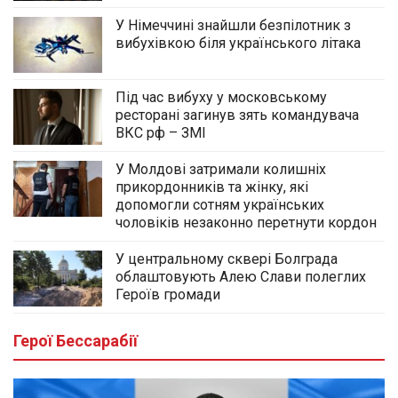
У Німеччині знайшли безпілотник з
вибухівкою біля українського літака
Під час вибуху у московському
ресторані загинув зять командувача
ВКС рф – ЗМІ
У Молдові затримали колишніх
прикордонників та жінку, які
допомогли сотням українських
чоловіків незаконно перетнути кордон
У центральному сквері Болграда
облаштовують Алею Слави полеглих
Героїв громади
Герої Бессарабії