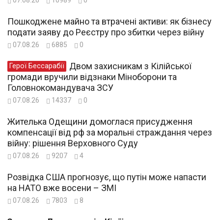
07.08.26
10989
0
Пошкоджене майно та втрачені активи: як бізнесу
подати заяву до Реєстру про збитки через війну
07.08.26
6885
0
Двом захисникам з Кілійської
Герої Бессарабії
громади вручили відзнаки Міноборони та
Головнокомандувача ЗСУ
07.08.26
14337
0
Жителька Одещини домоглася присудження
компенсації від рф за моральні страждання через
війну: рішення Верховного Суду
07.08.26
9207
4
Розвідка США прогнозує, що путін може напасти
на НАТО вже восени – ЗМІ
07.08.26
7803
8