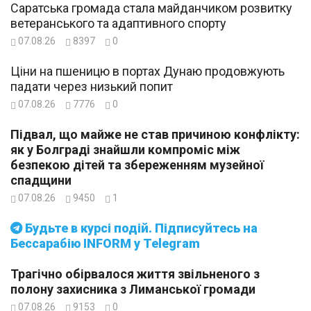
Саратська громада стала майданчиком розвитку
ветеранського та адаптивного спорту
07.08.26
8397
0
Ціни на пшеницю в портах Дунаю продовжують
падати через низький попит
07.08.26
7776
0
Підвал, що майже не став причиною конфлікту:
як у Болграді знайшли компроміс між
безпекою дітей та збереженням музейної
спадщини
07.08.26
9450
1
Будьте в курсі подій. Підписуйтесь на
Бессарабію INFORM у Telegram
Трагічно обірвалося життя звільненого з
полону захисника з Лиманської громади
07.08.26
9153
0