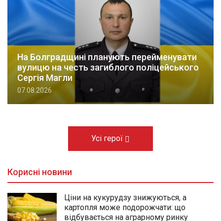
На Болградщині планують перейменувати
вулицю на честь загиблого поліцейського
Сергія Магли
07.08.2026
Усі герої
Корисні новини
Ціни на кукурудзу знижуються, а
картопля може подорожчати: що
відбувається на аграрному ринку