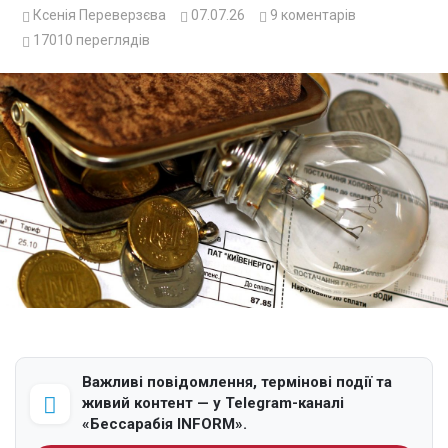
Ксенія Переверзєва
07.07.26
9
коментарів
17010
переглядів
Важливі повідомлення, термінові події та
живий контент — у Telegram-каналі
«Бессарабія INFORM».