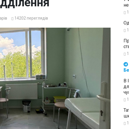
ідділення
не
1
арів
14202
переглядів
Од
1
Пр
ст
1
Будьте в курсі подій. Підпи
Бе
В 
дл
чу
1
Та
шк
1