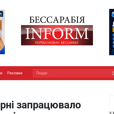
ги
Реклама
арні запрацювало
У 