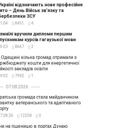
Україні відзначають нове професійне
ято – День Військ зв’язку та
бербезпеки ЗСУ
1:04
8451
4
Ізмаїлі вручили дипломи першим
пускникам курсів гагаузької мови
0:03
8667
2
 Одещині кілька громад отримали з
ржбюджету кошти для енергетичної
ійкості закладів освіти
9:02
7992
1
07.08.2026
ратська громада стала майданчиком
звитку ветеранського та адаптивного
орту
7.08.26
12258
0
ни на пшеницю в портах Дунаю