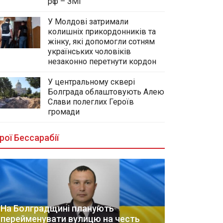
рф – ЗМІ
У Молдові затримали
колишніх прикордонників та
жінку, які допомогли сотням
українських чоловіків
незаконно перетнути кордон
У центральному сквері
Болграда облаштовують Алею
Слави полеглих Героїв
громади
рої Бессарабії
На Болградщині планують
перейменувати вулицю на честь