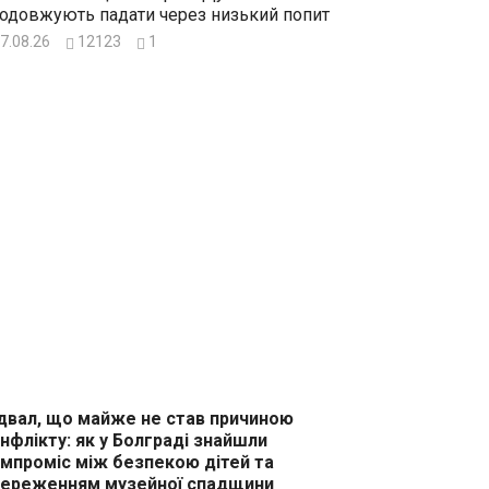
одовжують падати через низький попит
7.08.26
12123
1
двал, що майже не став причиною
нфлікту: як у Болграді знайшли
мпроміс між безпекою дітей та
ереженням музейної спадщини