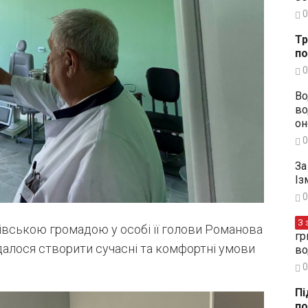
0
Тр
по
0
Во
во
он
0
За
Із
0
З 
івською громадою у особі її голови Романова
гр
далося створити сучасні та комфортні умови
во
0
Пі
по