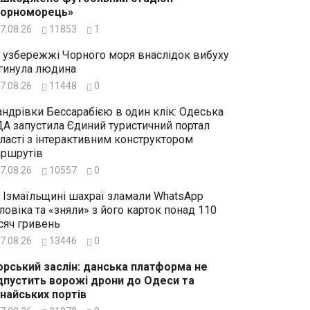
Чорноморець»
7.08.26
11853
1
 узбережжі Чорного моря внаслідок вибуху
гинула людина
7.08.26
11448
0
ндрівки Бессарабією в один клік: Одеська
А запустила Єдиний туристичний портал
ласті з інтерактивним конструктором
ршрутів
7.08.26
10557
0
 Ізмаїльщині шахраї зламали WhatsApp
ловіка та «зняли» з його карток понад 110
сяч гривень
7.08.26
13446
0
рський заслін: данська платформа не
дпустить ворожі дрони до Одеси та
найських портів