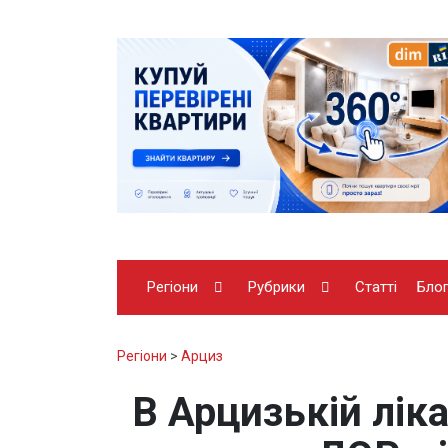
Регіони
Рубрики
Статті
Бло
Регіони
>
Арциз
В Арцизькій лік