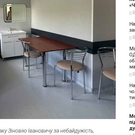
«
0
На
за
0
Ма
ОД
об
ма
0
На
чо
ти
0
Мо
пі
ду
ку Зіновію Івановичу за небайдужість,