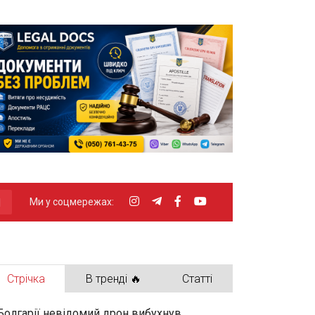
Ми у соцмережах:
Стрічка
В тренді 🔥
Статті
Болгарії невідомий дрон вибухнув