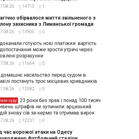
7.08.26
14715
1
агічно обірвалося життя звільненого з
лону захисника з Лиманської громади
7.08.26
13905
0
доканали готують нові платіжки: вартість
допостачання може зрости утричі через
овлені розрахунки
7.08.26
11664
0
 домашнє насильство перед судом в
маїлі постануть троє місцевих кривдників
7.08.26
12582
0
23 роки без прав і понад 100 тисяч
зали суду
ивень штрафів не зупинили: арцизький
дій знову сів за кермо та отримав вирок
7.08.26
12231
0
д час ворожої атаки на Одесу
шкоджено футбольний стадіон