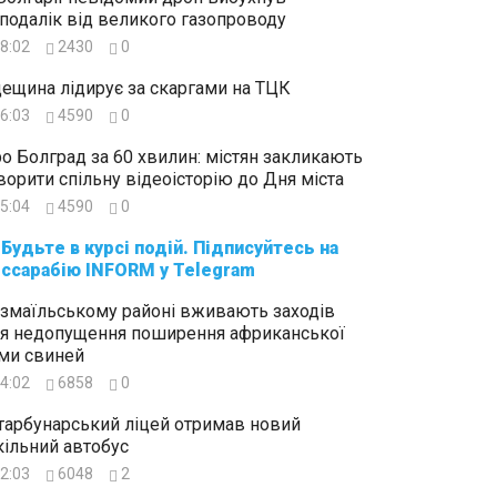
подалік від великого газопроводу
8:02
2430
0
ещина лідирує за скаргами на ТЦК
6:03
4590
0
о Болград за 60 хвилин: містян закликають
ворити спільну відеоісторію до Дня міста
5:04
4590
0
суйтесь на
ссарабію INFORM у Telegram
Ізмаїльському районі вживають заходів
я недопущення поширення африканської
ми свиней
4:02
6858
0
тарбунарський ліцей отримав новий
ільний автобус
2:03
6048
2