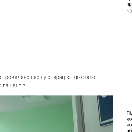
пр
0
о проведено першу операцію, що стало
 пацієнтів.
Пі
ко
ко
зб