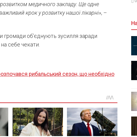
0
д розвитком медичного закладу.
Ще одне
важливий крок у розвитку нашої лікарні
», –
На
ли громади об’єднують зусилля заради
 на себе чекати.
озпочався рибальський сезон, що необхідно