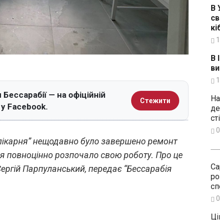
В 
св
кі
1
В 
ви
1
 Бессарабії — на офіційній
На
Стежити
 у Facebook.
де
ст
0
лікарня” нещодавно було завершено ремонт
ня повноцінно розпочало свою роботу. Про це
Са
ергій Парпуланський, передає “Бессарабія
ро
сп
0
Ці