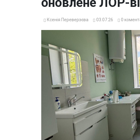
оновлене ЛОР-в
Ксенія Переверзєва
03.07.26
0
комент