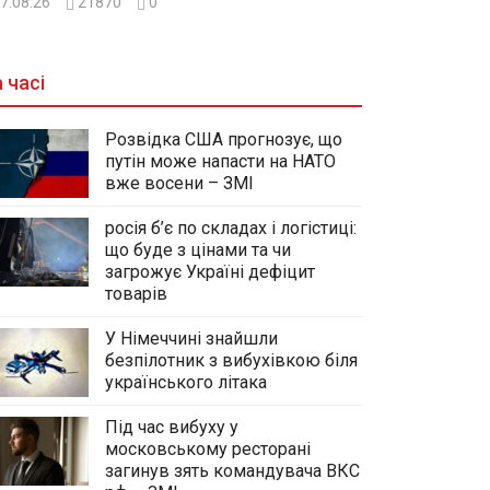
7.08.26
21870
0
 часі
Розвідка США прогнозує, що
путін може напасти на НАТО
вже восени – ЗМІ
росія б’є по складах і логістиці:
що буде з цінами та чи
загрожує Україні дефіцит
товарів
У Німеччині знайшли
безпілотник з вибухівкою біля
українського літака
Під час вибуху у
московському ресторані
загинув зять командувача ВКС