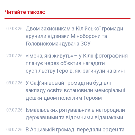
Читайте також:
Двом захисникам з Кілійської громади
07.08.26
вручили відзнаки Міноборони та
Головнокомандувача ЗСУ
«Імена, які живуть» – у Кілії фотографиня
20.07.26
планує через об’єктив нагадати
суспільству Героїв, які загинули на війні
У Саф’янівській громаді на будівлі
09.07.26
закладу освіти встановили меморіальні
дошки двом полеглим Героям
Ізмаїльських рятувальників нагородили
07.07.26
державними та відомчими відзнаками
В Арцизькій громаді передали орден та
03.07.26