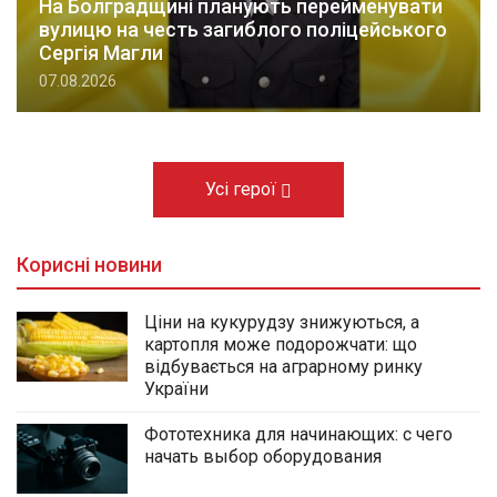
На Болградщині планують перейменувати
вулицю на честь загиблого поліцейського
Сергія Магли
07.08.2026
Усі герої
Корисні новини
Ціни на кукурудзу знижуються, а
картопля може подорожчати: що
відбувається на аграрному ринку
України
Фототехника для начинающих: с чего
начать выбор оборудования