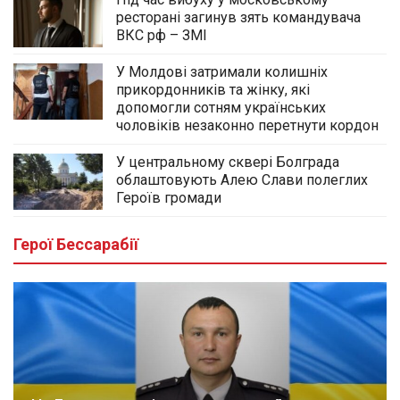
ресторані загинув зять командувача
ВКС рф – ЗМІ
У Молдові затримали колишніх
прикордонників та жінку, які
допомогли сотням українських
чоловіків незаконно перетнути кордон
У центральному сквері Болграда
облаштовують Алею Слави полеглих
Героїв громади
Герої Бессарабії