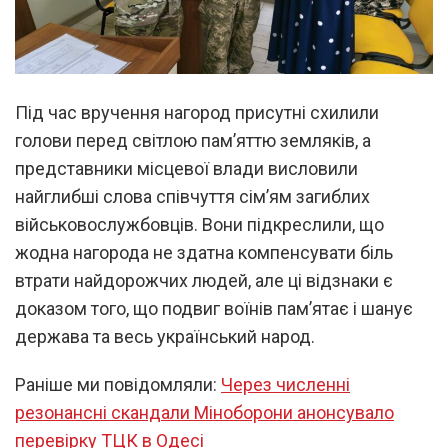
Під час вручення нагород присутні схилили
голови перед світлою пам’яттю земляків, а
представники місцевої влади висловили
найглибші слова співчуття сім’ям загиблих
військовослужбовців. Вони підкреслили, що
жодна нагорода не здатна компенсувати біль
втрати найдорожчих людей, але ці відзнаки є
доказом того, що подвиг воїнів пам’ятає і шанує
держава та весь український народ.
Раніше ми повідомляли:
Через численні
резонансні скандали Міноборони анонсувало
перевірку ТЦК в Одесі