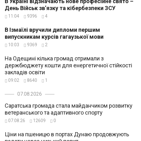
В Україні відзначають нове професійне свято –
День Військ зв’язку та кібербезпеки ЗСУ
11:04
9396
4
В Ізмаїлі вручили дипломи першим
випускникам курсів гагаузької мови
10:03
9369
2
На Одещині кілька громад отримали з
держбюджету кошти для енергетичної стійкості
закладів освіти
09:02
8640
1
07.08.2026
Саратська громада стала майданчиком розвитку
ветеранського та адаптивного спорту
07.08.26
12609
0
Ціни на пшеницю в портах Дунаю продовжують