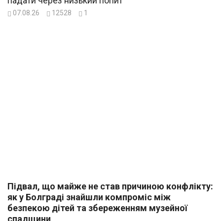
падати через низький попит
07.08.26
12528
1
Підвал, що майже не став причиною конфлікту:
як у Болграді знайшли компроміс між
безпекою дітей та збереженням музейної
спадщини