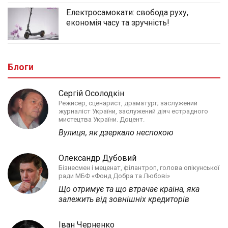
Електросамокати: свобода руху,
економія часу та зручність!
Блоги
Сергій Осолодкін
Режисер, сценарист, драматург; заслужений
журналіст України, заслужений діяч естрадного
мистецтва України. Доцент.
Вулиця, як дзеркало неспокою
Олександр Дубовий
Бізнесмен і меценат, філантроп, голова опікунської
ради МБФ «Фонд Добра та Любові»
Що отримує та що втрачає країна, яка
залежить від зовнішніх кредиторів
Іван Черненко