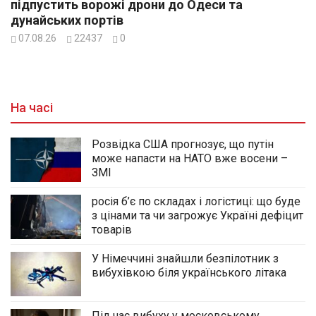
підпустить ворожі дрони до Одеси та
дунайських портів
07.08.26
22437
0
На часі
Розвідка США прогнозує, що путін
може напасти на НАТО вже восени –
ЗМІ
росія б’є по складах і логістиці: що буде
з цінами та чи загрожує Україні дефіцит
товарів
У Німеччині знайшли безпілотник з
вибухівкою біля українського літака
Під час вибуху у московському