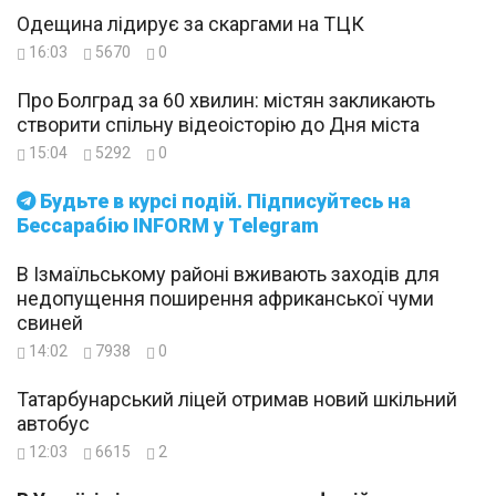
Одещина лідирує за скаргами на ТЦК
16:03
5670
0
Про Болград за 60 хвилин: містян закликають
створити спільну відеоісторію до Дня міста
15:04
5292
0
Будьте в курсі подій. Підписуйтесь на
Бессарабію INFORM у Telegram
В Ізмаїльському районі вживають заходів для
недопущення поширення африканської чуми
свиней
14:02
7938
0
Татарбунарський ліцей отримав новий шкільний
автобус
12:03
6615
2