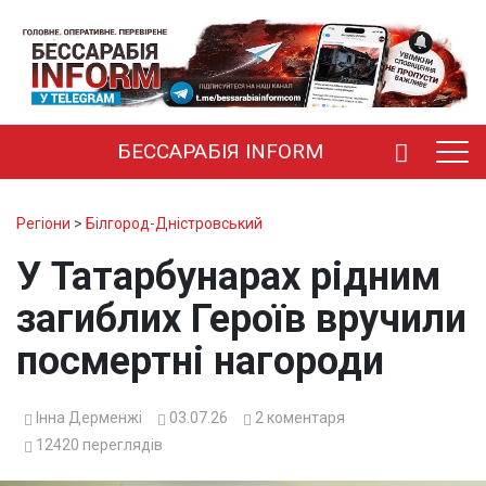
БЕССАРАБІЯ INFORM
Регіони
>
Білгород-Дністровський
У Татарбунарах рідним
загиблих Героїв вручили
посмертні нагороди
Інна Дерменжі
03.07.26
2
коментаря
12420
переглядів