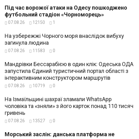
Під час ворожої атаки на Одесу пошкоджено
футбольний стадіон «Чорноморець»
07.08.26
12150
1
На узбережжі Чорного моря внаслідок вибуху
загинула людина
07.08.26
11583
0
Мандрівки Бессарабією в один клік: Одеська ОДА
запустила Єдиний туристичний портал області з
інтерактивним конструктором маршрутів
07.08.26
10719
0
На Ізмаїльщині шахраї зламали WhatsApp
чоловіка та «зняли» з його карток понад 110 тисяч
гривень
07.08.26
13527
0
Морський заслін: данська платформа не