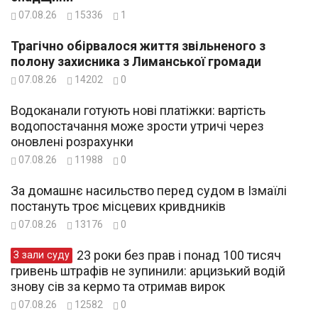
07.08.26
15336
1
Трагічно обірвалося життя звільненого з
полону захисника з Лиманської громади
07.08.26
14202
0
Водоканали готують нові платіжки: вартість
водопостачання може зрости утричі через
оновлені розрахунки
07.08.26
11988
0
За домашнє насильство перед судом в Ізмаїлі
постануть троє місцевих кривдників
07.08.26
13176
0
23 роки без прав і понад 100 тисяч
З зали суду
гривень штрафів не зупинили: арцизький водій
знову сів за кермо та отримав вирок
07.08.26
12582
0