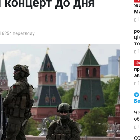
 концерт до дня
жи
Ми
1
ро
16254
перегляду
ці
то
1
Ф
пр
ав
1
Будьте в курсі подій. Підпи
Бе
Че
об
1
ЄС