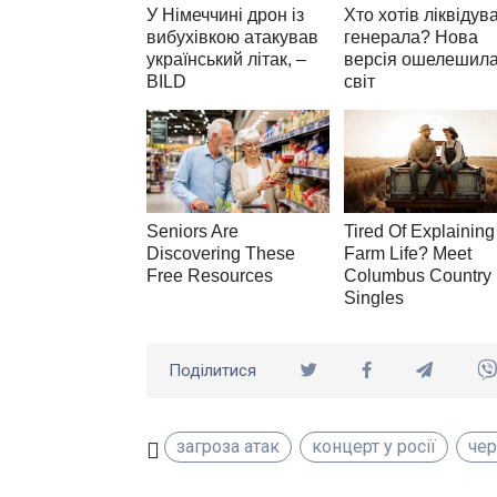
Поділитися
загроза атак
концерт у росії
че