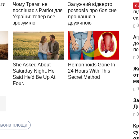
З 
пі
си
0
Аг
до
по
0
Жи
от
ме
0
За
Дн
0
рвона площа
Кр
су
о