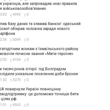
я українців, але запровадив нові правила
я військовозобов’язаних
3:03
4995
0
пив базу даних та зламав банкінг: одеський
рсант обікрав чоловіка заради нового
артфона
2:34
5049
0
гатодітним жінкам з Ізмаїльського району
исвоїли почесне звання «Мати-героїня»
2:03
4104
0
и тисячі років історії: під Болградом
слідили унікальне поселення доби бронзи
1:32
5373
0
А повернули Україні повноцінну
звідпідтримку: це допоможе точніше бити
 цілях рф
1:01
4563
0