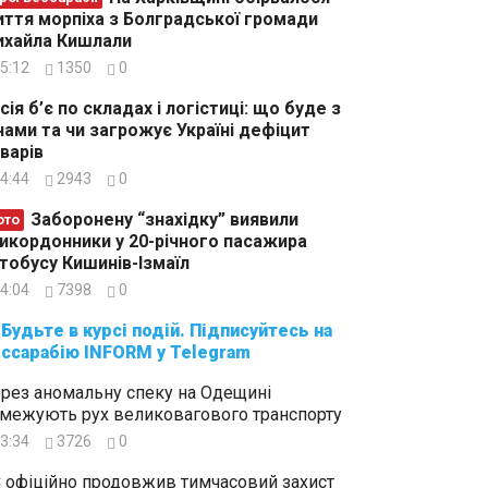
ття морпіха з Болградської громади
хайла Кишлали
5:12
1350
0
сія б’є по складах і логістиці: що буде з
нами та чи загрожує Україні дефіцит
варів
4:44
2943
0
Заборонену “знахідку” виявили
ото
икордонники у 20-річного пасажира
тобусу Кишинів-Ізмаїл
4:04
7398
0
суйтесь на
ссарабію INFORM у Telegram
рез аномальну спеку на Одещині
межують рух великовагового транспорту
3:34
3726
0
 офіційно продовжив тимчасовий захист