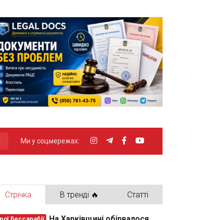
Ми у соцмережах:
Стрічка
В тренді 🔥
Статті
На Харківщині обірвалося
рої Бессарабії