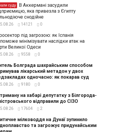
В Аккермані засудили
зали суду
дприємицю, яка привезла з Єгипту
льнодіюче снодійне
5.08.26
14121
0
росектор під загрозою: як Іспанія
поможе мінімізувати наслідки атак на
рти Великої Одеси
5.08.26
9558
0
тель Болграда шахрайським способом
римував лікарський метадон у двох
дзакладах одночасно: як покарав суд
5.08.26
9180
0
триману на хабарі депутатку з Білгорода-
істровського відправили до СІЗО
5.08.26
17604
2
итичне мілководдя на Дунаї зупинило
дноплавство та загрожує придунайським
зерам