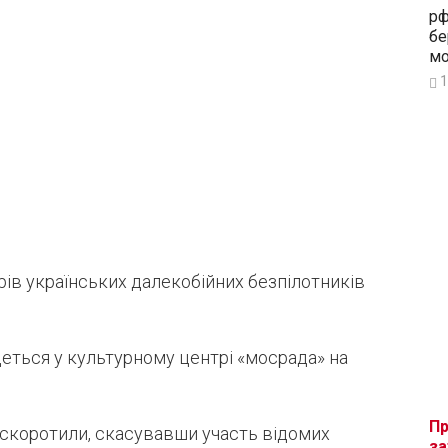
рф
бе
мо
1
рів українських далекобійних безпілотників
деться у культурному центрі «мосрада» на
Пр
 скоротили, скасувавши участь відомих
за