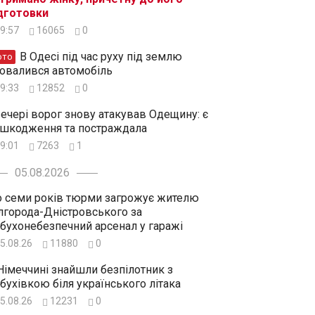
дготовки
9:57
16065
0
В Одесі під час руху під землю
ото
овалився автомобіль
9:33
12852
0
ечері ворог знову атакував Одещину: є
шкодження та постраждала
9:01
7263
1
05.08.2026
 семи років тюрми загрожує жителю
лгорода-Дністровського за
бухонебезпечний арсенал у гаражі
5.08.26
11880
0
Німеччині знайшли безпілотник з
бухівкою біля українського літака
5.08.26
12231
0