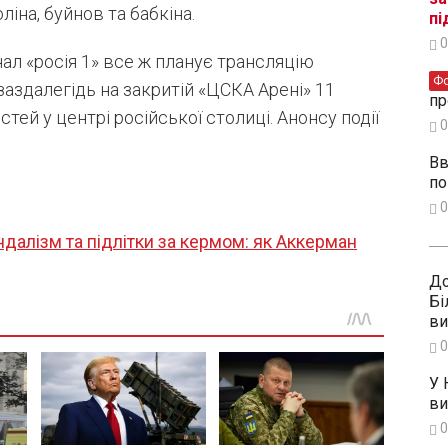
ліна, буйнов та бабкіна.
пі
0
л «росія 1» все ж планує трансляцію
Ф
заздалегідь на закритій «ЦСКА Арені» 11
пр
тей у центрі російської столиці. Анонсу події
0
Вв
по
0
ндалізм та підлітки за кермом: як Аккерман
До
Бі
ви
0
У 
ви
0