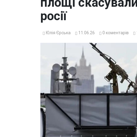
площі скасували
росії
Юлія Єрська
11.06.26
0
коментарів