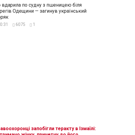
 вдарила по судну з пшеницею біля
регів Одещини — загинув український
ряк
0:31
6075
1
авоохоронці запобігли теракту в Ізмаїлі:
тримано жінку, причетну до його