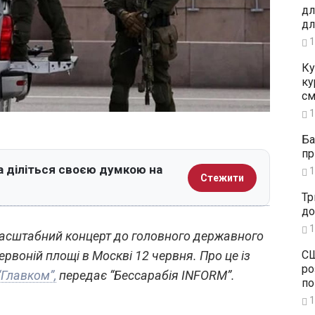
дл
дл
1
Ку
ку
см
1
Ба
пр
а діліться своєю думкою на
1
Стежити
Тр
до
1
 масштабний концерт до головного державного
СШ
рвоній площі в Москві 12 червня. Про це із
ро
“Главком”,
передає “Бессарабія INFORM”.
по
1