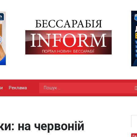
ги
Реклама
и: на червоній
Ге