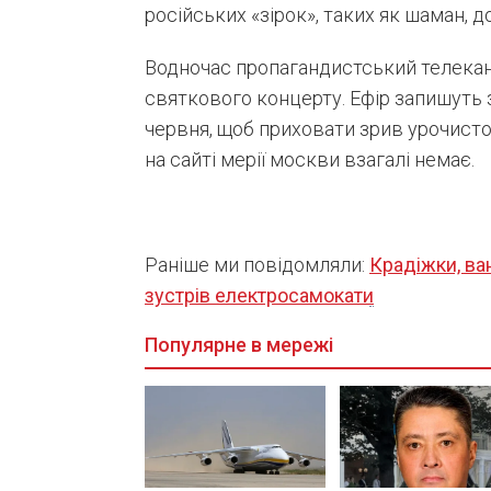
російських «зірок», таких як шаман, до
Водночас пропагандистський телекана
святкового концерту. Ефір запишуть 
червня, щоб приховати зрив урочистос
на сайті мерії москви взагалі немає.
Раніше ми повідомляли:
Крадіжки, ва
зустрів електросамокати