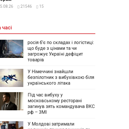
5.08.26
21546
15
 часі
росія б’є по складах і логістиці:
що буде з цінами та чи
загрожує Україні дефіцит
товарів
У Німеччині знайшли
безпілотник з вибухівкою біля
українського літака
Під час вибуху у
московському ресторані
загинув зять командувача ВКС
рф – ЗМІ
У Молдові затримали