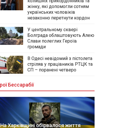
колишніх прикордонників та
жінку, які допомогли сотням
українських чоловіків
незаконно перетнути кордон
У центральному сквері
Болграда облаштовують Алею
Слави полеглих Героїв
громади
В Одесі невідомий з пістолета
стріляв у працівників РТЦК та
СП – поранені четверо
рої Бессарабії
На Харківщині обірвалося життя