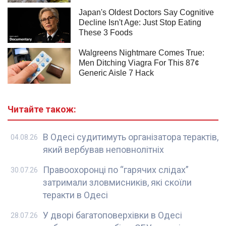
Читайте також:
В Одесі судитимуть організатора терактів,
04.08.26
який вербував неповнолітніх
Правоохоронці по “гарячих слідах”
30.07.26
затримали зловмисників, які скоїли
теракти в Одесі
У дворі багатоповерхівки в Одесі
28.07.26