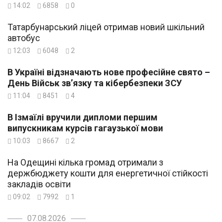
14:02
6858
0
Татарбунарський ліцей отримав новий шкільний
автобус
12:03
6048
2
В Україні відзначають нове професійне свято –
День Військ зв’язку та кібербезпеки ЗСУ
11:04
8451
4
В Ізмаїлі вручили дипломи першим
випускникам курсів гагаузької мови
10:03
8667
2
На Одещині кілька громад отримали з
держбюджету кошти для енергетичної стійкості
закладів освіти
09:02
7992
1
07.08.2026