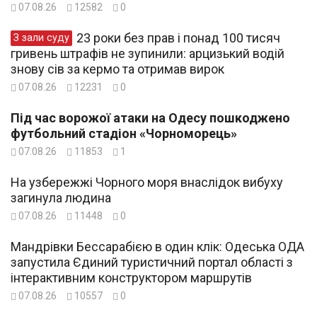
07.08.26
12582
0
23 роки без прав і понад 100 тисяч
З зали суду
гривень штрафів не зупинили: арцизький водій
знову сів за кермо та отримав вирок
07.08.26
12231
0
Під час ворожої атаки на Одесу пошкоджено
футбольний стадіон «Чорноморець»
07.08.26
11853
1
На узбережжі Чорного моря внаслідок вибуху
загинула людина
07.08.26
11448
0
Мандрівки Бессарабією в один клік: Одеська ОДА
запустила Єдиний туристичний портал області з
інтерактивним конструктором маршрутів
07.08.26
10557
0