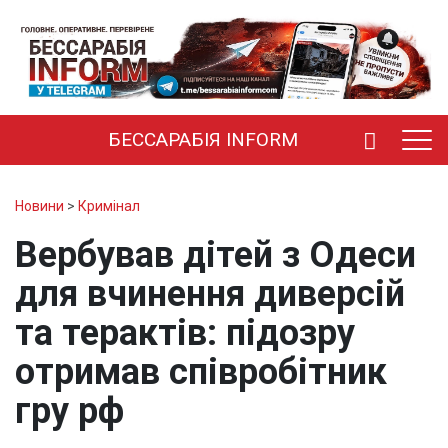
БЕССАРАБІЯ INFORM
Новини
>
Кримінал
Вербував дітей з Одеси
для вчинення диверсій
та терактів: підозру
отримав співробітник
гру рф