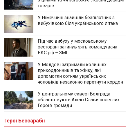
товарів
У Німеччині знайшли безпілотник з
вибухівкою біля українського літака
Під час вибуху у московському
ресторані загинув зять командувача
ВКС рф – ЗМІ
У Молдові затримали колишніх
прикордонників та жінку, які
допомогли сотням українських
чоловіків незаконно перетнути кордон
У центральному сквері Болграда
облаштовують Алею Слави полеглих
Героїв громади
Герої Бессарабії