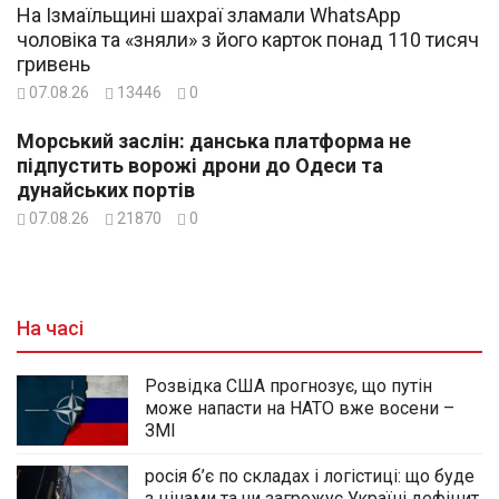
На Ізмаїльщині шахраї зламали WhatsApp
чоловіка та «зняли» з його карток понад 110 тисяч
гривень
07.08.26
13446
0
Морський заслін: данська платформа не
підпустить ворожі дрони до Одеси та
дунайських портів
07.08.26
21870
0
На часі
Розвідка США прогнозує, що путін
може напасти на НАТО вже восени –
ЗМІ
росія б’є по складах і логістиці: що буде
з цінами та чи загрожує Україні дефіцит