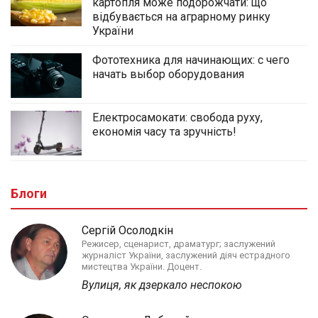
картопля може подорожчати: що
відбувається на аграрному ринку
України
Фототехника для начинающих: с чего
начать выбор оборудования
Електросамокати: свобода руху,
економія часу та зручність!
Блоги
Сергій Осолодкін
Режисер, сценарист, драматург; заслужений
журналіст України, заслужений діяч естрадного
мистецтва України. Доцент.
Вулиця, як дзеркало неспокою