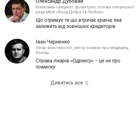
Олександр Дубовий
Бізнесмен і меценат, філантроп, голова опікунської
ради МБФ «Фонд Добра та Любові»
Що отримує та що втрачає країна, яка
залежить від зовнішніх кредиторів
Іван Черненко
Лікар-анестезіолог, автор книжок про медицину,
блогер.
Справа лікарів «Одрексу» – це не про
помилку
Дивитись все