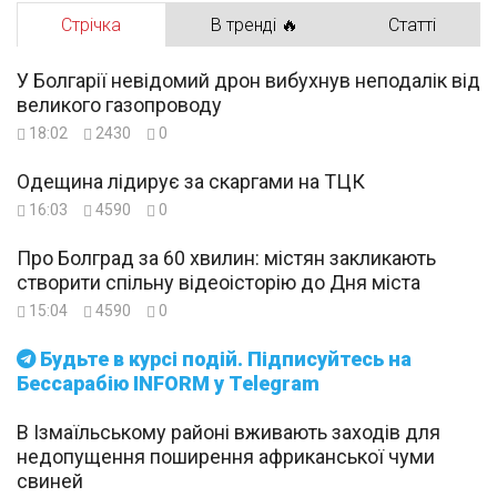
Стрічка
В тренді 🔥
Статті
У Болгарії невідомий дрон вибухнув неподалік від
великого газопроводу
18:02
2430
0
Одещина лідирує за скаргами на ТЦК
16:03
4590
0
Про Болград за 60 хвилин: містян закликають
створити спільну відеоісторію до Дня міста
15:04
4590
0
Будьте в курсі подій. Підписуйтесь на
Бессарабію INFORM у Telegram
В Ізмаїльському районі вживають заходів для
недопущення поширення африканської чуми
свиней