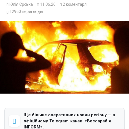
Юлія Єрська
11.06.26
2
коментаря
12960
переглядів
Ще більше оперативних новин регіону — в
офіційному Telegram-каналі «Бессарабія
INFORM».