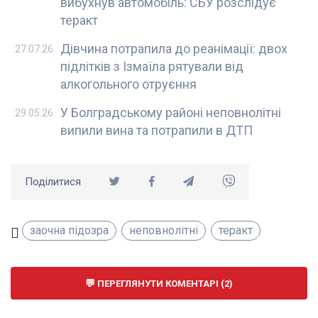
вибухнув автомобіль: СБУ розслідує
теракт
Дівчина потрапила до реанімації: двох
27.07.26
підлітків з Ізмаїла рятували від
алкогольного отруєння
У Болградському районі неповнолітні
29.05.26
випили вина та потрапили в ДТП
Поділитися
заочна підозра
неповнолітні
теракт
ПЕРЕГЛЯНУТИ КОМЕНТАРІ (2)