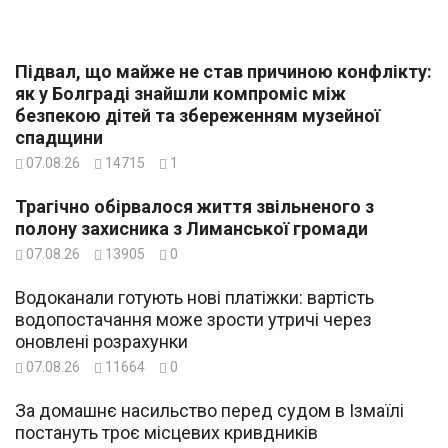
Підвал, що майже не став причиною конфлікту:
як у Болграді знайшли компроміс між
безпекою дітей та збереженням музейної
спадщини
07.08.26
14715
1
Трагічно обірвалося життя звільненого з
полону захисника з Лиманської громади
07.08.26
13905
0
Водоканали готують нові платіжки: вартість
водопостачання може зрости утричі через
оновлені розрахунки
07.08.26
11664
0
За домашнє насильство перед судом в Ізмаїлі
постануть троє місцевих кривдників