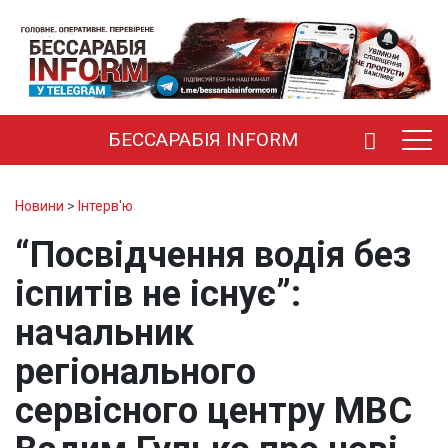
БЕССАРАБІЯ INFORM
Новини
>
Інтерв'ю
“Посвідчення водія без
іспитів не існує”:
начальник
регіонального
сервісного центру МВС