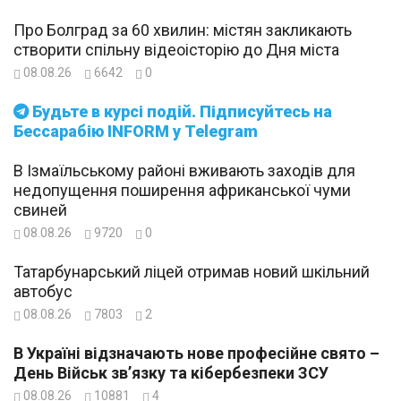
Про Болград за 60 хвилин: містян закликають
створити спільну відеоісторію до Дня міста
08.08.26
6642
0
Будьте в курсі подій. Підписуйтесь на
Бессарабію INFORM у Telegram
В Ізмаїльському районі вживають заходів для
недопущення поширення африканської чуми
свиней
08.08.26
9720
0
Татарбунарський ліцей отримав новий шкільний
автобус
08.08.26
7803
2
В Україні відзначають нове професійне свято –
День Військ зв’язку та кібербезпеки ЗСУ
08.08.26
10881
4