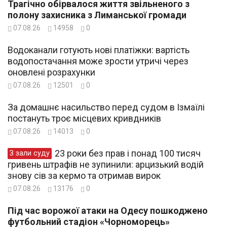
Трагічно обірвалося життя звільненого з
полону захисника з Лиманської громади
07.08.26
14958
0
Водоканали готують нові платіжки: вартість
водопостачання може зрости утричі через
оновлені розрахунки
07.08.26
12501
0
За домашнє насильство перед судом в Ізмаїлі
постануть троє місцевих кривдників
07.08.26
14013
0
23 роки без прав і понад 100 тисяч
З зали суду
гривень штрафів не зупинили: арцизький водій
знову сів за кермо та отримав вирок
07.08.26
13176
0
Під час ворожої атаки на Одесу пошкоджено
футбольний стадіон «Чорноморець»