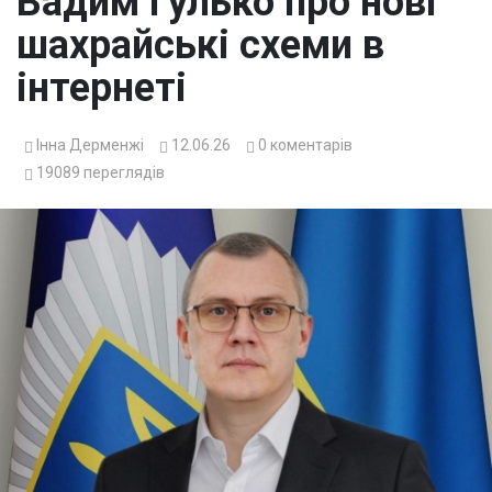
Вадим Гулько про нові
шахрайські схеми в
інтернеті
Інна Дерменжі
12.06.26
0
коментарів
19089
переглядів