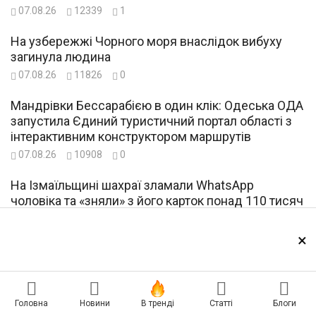
07.08.26
12339
1
На узбережжі Чорного моря внаслідок вибуху
загинула людина
07.08.26
11826
0
Мандрівки Бессарабією в один клік: Одеська ОДА
запустила Єдиний туристичний портал області з
інтерактивним конструктором маршрутів
07.08.26
10908
0
На Ізмаїльщині шахраї зламали WhatsApp
чоловіка та «зняли» з його карток понад 110 тисяч
гривень
07.08.26
13716
0
×
Морський заслін: данська платформа не
підпустить ворожі дрони до Одеси та
дунайських портів
Головна
Новини
В тренді
Статті
Блоги
07.08.26
23490
0