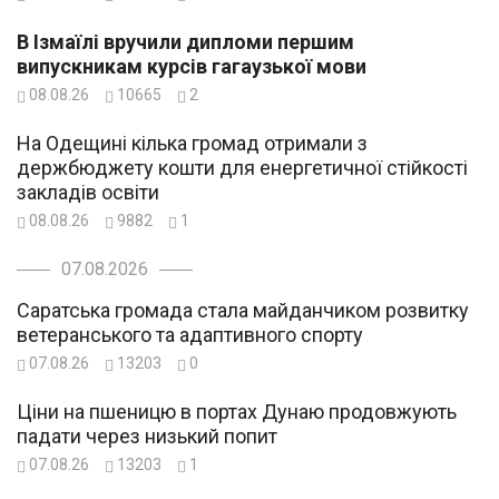
В Ізмаїлі вручили дипломи першим
випускникам курсів гагаузької мови
08.08.26
10665
2
На Одещині кілька громад отримали з
держбюджету кошти для енергетичної стійкості
закладів освіти
08.08.26
9882
1
07.08.2026
Саратська громада стала майданчиком розвитку
ветеранського та адаптивного спорту
07.08.26
13203
0
Ціни на пшеницю в портах Дунаю продовжують
падати через низький попит
07.08.26
13203
1