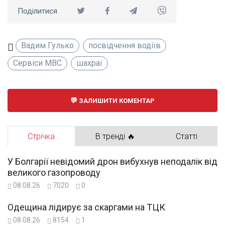
Поділитися
Вадим Гулько
посвідчення водіїв
Сервіси МВС
шахраї
ЗАЛИШИТИ КОМЕНТАР
Стрічка
В тренді 🔥
Статті
У Болгарії невідомий дрон вибухнув неподалік від
великого газопроводу
08.08.26
7020
0
Одещина лідирує за скаргами на ТЦК
08.08.26
8154
1