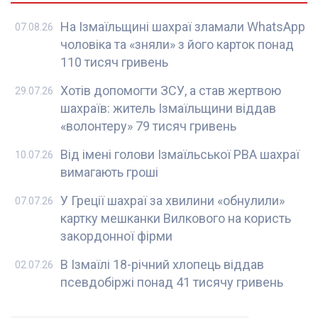
На Ізмаїльщині шахраї зламали WhatsApp
07.08.26
чоловіка та «зняли» з його карток понад
110 тисяч гривень
Хотів допомогти ЗСУ, а став жертвою
29.07.26
шахраїв: житель Ізмаїльщини віддав
«волонтеру» 79 тисяч гривень
Від імені голови Ізмаїльської РВА шахраї
10.07.26
вимагають гроші
У Греції шахраї за хвилини «обнулили»
07.07.26
картку мешканки Вилкового на користь
закордонної фірми
В Ізмаїлі 18-річний хлопець віддав
02.07.26
псевдобіржі понад 41 тисячу гривень