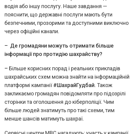
водія або іншу послугу. Наше завдання —
пояснити, що державні послуги мають бути
безпечними, прозорими та доступними виключно
через офіційні канали.
–
Де громадяни можуть отримати більше
інформації про протидію шахрайству?
–
Більше корисних порад і реальних прикладів
шахрайських схем можна знайти на інформаційній
платформі кампанії
#ШахрайГудбай
. Також
закликаємо громадян повідомляти про підозрілі
сторінки та оголошення до кіберполіції. Чим
більше людей знатимуть про такі схеми, тим
менше шансів матимуть шахраї.
Сервісні центри МВС нагадують: участь у кампанії