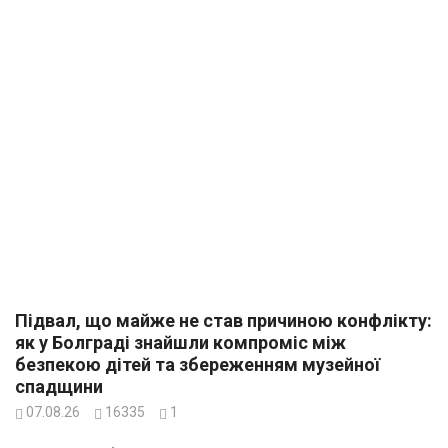
Підвал, що майже не став причиною конфлікту:
як у Болграді знайшли компроміс між
безпекою дітей та збереженням музейної
спадщини
07.08.26
16335
1