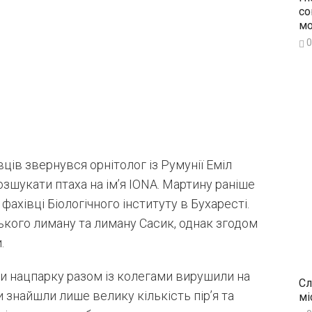
со
мо
0
ців звернувся орнітолог із Румунії Еміл
зшукати птаха на ім’я IONA. Мартину раніше
хівці Біологічного інституту в Бухаресті.
ького лиману та лиману Сасик, однак згодом
.
и нацпарку разом із колегами вирушили на
Сл
 знайшли лише велику кількість пір’я та
мі