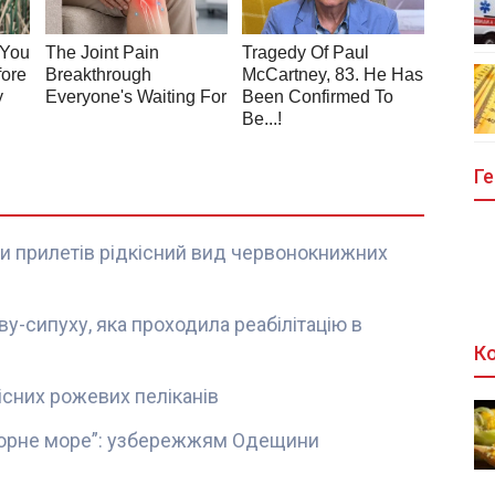
Ге
и прилетів рідкісний вид червонокнижних
у-сипуху, яка проходила реабілітацію в
Ко
існих рожевих пеліканів
 Чорне море”: узбережжям Одещини