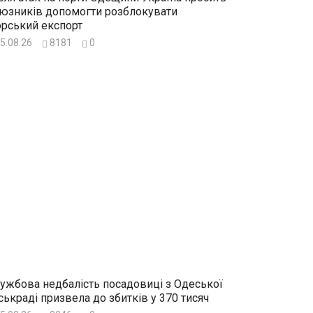
юзників допомогти розблокувати
рський експорт
5.08.26
8181
0
ужбова недбалість посадовиці з Одеської
ськраді призвела до збитків у 370 тисяч