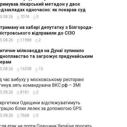
римував лікарський метадон у двох
дзакладах одночасно: як покарав суд
5.08.26
7074
0
триману на хабарі депутатку з Білгорода-
істровського відправили до СІЗО
5.08.26
11988
2
итичне мілководдя на Дунаї зупинило
дноплавство та загрожує придунайським
зерам
5.08.26
16038
15
д час вибуху у московському ресторані
гинув зять командувача ВКС рф – ЗМІ
5.08.26
8181
2
ергетики Одещини відстежуватимуть
грацію білих лелек за допомогою GPS
5.08.26
7668
0
сля атак на порти Одещини Україна просить