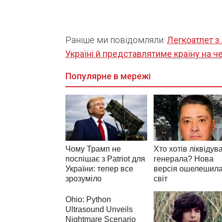
Раніше ми повідомляли:
Легкоатлет з
Україні й представлятиме країну на ч