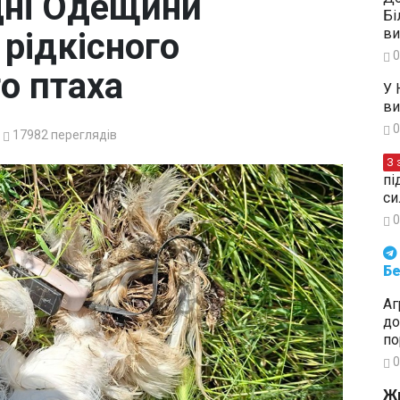
вдні Одещини
Бі
ви
рідкісного
0
о птаха
У 
ви
0
17982
переглядів
З 
пі
си
0
Будьте в курсі подій. Підпи
Бе
Аг
до
по
0
Жи