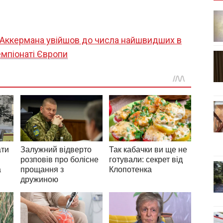
1
/
3
 Аккермана увійшов до числа найшвидших в
емпіонаті Європи