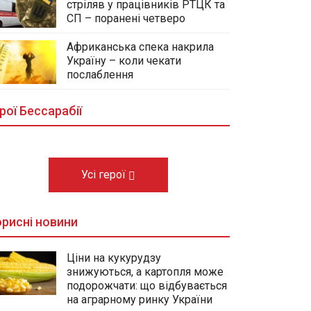
стріляв у працівників РТЦК та
СП – поранені четверо
Африканська спека накрила
Україну – коли чекати
У центральному сквері Болграда
послаблення
облаштовують Алею Слави
полеглих Героїв громади
рої Бессарабії
03.08.2026
Усі герої
рисні новини
Ціни на кукурудзу
знижуються, а картопля може
подорожчати: що відбувається
на аграрному ринку України