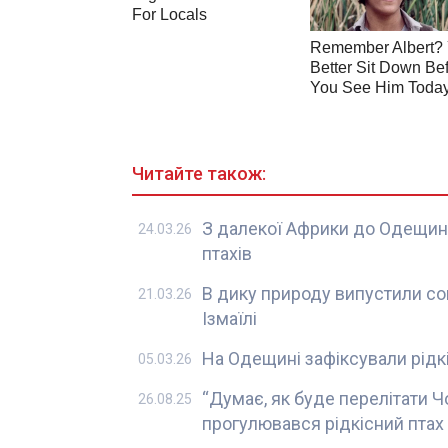
Читайте також:
З далекої Африки до Одещин
24.03.26
птахів
В дику природу випустили сов
21.03.26
Ізмаїлі
На Одещині зафіксували рідк
05.03.26
“Думає, як буде перелітати
26.08.25
прогулювався рідкісний птах