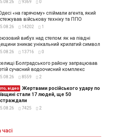
5.08.26
9369
0
Одесі «на гарячому» спіймали агента, який
стежував військову техніку та ППО
5.08.26
14202
1
рюзовий вибух над степом: як на півдні
ещини зникає унікальний крилатий символ
5.08.26
13716
0
селищі Болградського району запрацював
етій сучасний водоочисний комплекс
5.08.26
8559
2
Жертвами російського удару по
то, відео
ївщині стали 17 людей, ще 50
остраждали
5.08.26
7425
2
 часі