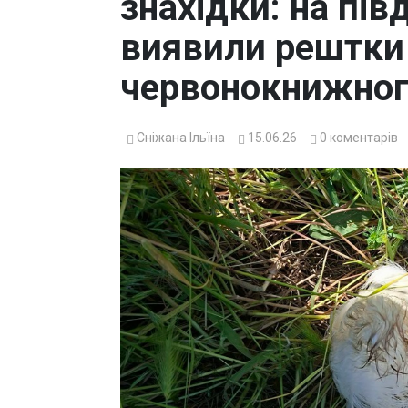
знахідки: на пі
виявили рештки 
червонокнижног
Сніжана Ільїна
15.06.26
0
коментарів