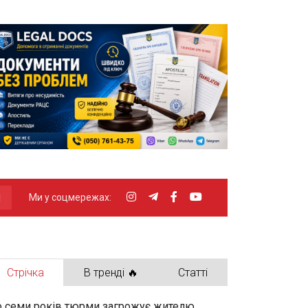
Ми у соцмережах:
Стрічка
В тренді 🔥
Статті
 семи років тюрми загрожує жителю