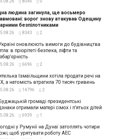
5.08.26
8046
0
на людина загинула, ще восьмеро
авмовані: ворог знову атакував Одещину
арними безпілотниками
5.08.26
8343
2
Україні оновлюють вимоги до будівництва
тла: в пріорітеті безпека, ліфти та
збар’єрність
5.08.26
6696
2
телька Ізмаїльщини хотіла продати речі на
X, а натомість втратила 70 тисяч гривень
5.08.26
14796
2
Буджацькій громаді президентські
дзнаки отримали матері сімох і п’ятьох дітей
5.08.26
6939
1
огодні у Румунії на Дунаї затоплять чотири
ржі, щоб урятувати роботу АЕС