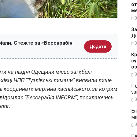
от
ме
0
За
Дн
іали. Стежте за «Бессарабія
0
Додати
Кр
су
о
ти на півдні Одещини місце загибелі
0
хівці НПП “Тузлівські лимани” виявили лише
Пі
ні координати мартина каспійського, за котрим
за
повідомляє “Бессарабія INFORM”, посилаючись
0
єва.
Ен
мі
0
Пі