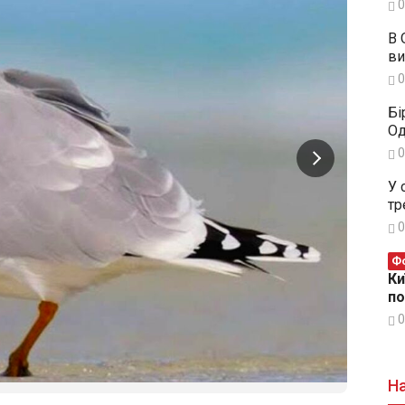
0
В 
ви
0
Бі
Од
0
У 
тр
0
Фо
Ки
п
0
На