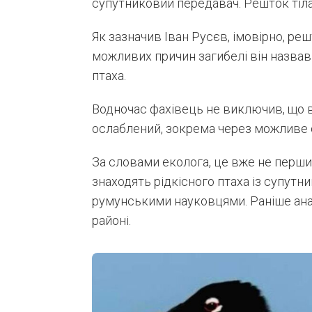
супутниковий передавач. Решток тіла 
Як зазначив Іван Русєв, імовірно, ре
можливих причин загибелі він назвав
птаха.
Водночас фахівець не виключив, що в
ослаблений, зокрема через можливе 
За словами еколога, це вже не перший
знаходять рідкісного птаха із супу
румунськими науковцями. Раніше анал
районі.