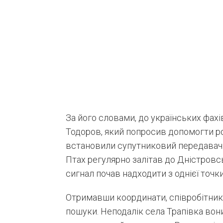
За його словами, до українських фахів
Тодоров, який попросив допомогти ро
встановили супутниковий передавач фа
Птах регулярно залітав до Дністровс
сигнал почав надходити з однієї точки
Отримавши координати, співробітник
пошуки. Неподалік села Трапівка вони