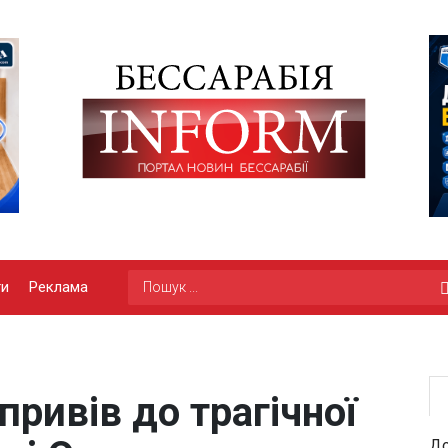
ги
Реклама
привів до трагічної
До