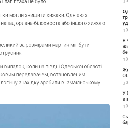
і лап птаха не було.
0
Од
штки могли знищити хижаки. Однією з
тр
 напад орлана-білохвоста або іншого хижого
уд
0
В 
еликий за розмірами мартин міг бути
жи
бе
отруєння.
0
 випадок, коли на півдні Одеської області
Жи
тниковим передавачем, встановленим
OL
огічну знахідку зробили в Ізмаїльському
0
У 
ві
0
Сь
ба