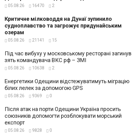
05.08.26
16470
2
Критичне мілководдя на Дунаї зупинило
судноплавство та загрожує придунайським
озерам
05.08.26
21141
15
Під час вибуху у московському ресторані загинув
зять командувача ВКС рф – ЗМІ
05.08.26
10638
2
Енергетики Одещини відстежуватимуть міграцію
білих лелек за допомогою GPS
05.08.26
9369
0
Після атак на порти Одещини Україна просить
союзників допомогти розблокувати морський
експорт
05.08.26
9828
0