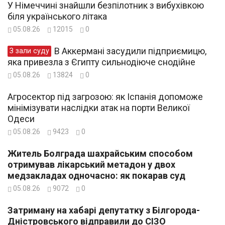
У Німеччині знайшли безпілотник з вибухівкою
біля українського літака
05.08.26
12015
0
В Аккермані засудили підприємицю,
З зали суду
яка привезла з Єгипту сильнодіюче снодійне
05.08.26
13824
0
Агросектор під загрозою: як Іспанія допоможе
мінімізувати наслідки атак на порти Великої
Одеси
05.08.26
9423
0
Житель Болграда шахрайським способом
отримував лікарський метадон у двох
медзакладах одночасно: як покарав суд
05.08.26
9072
0
Затриману на хабарі депутатку з Білгорода-
Дністровського відправили до СІЗО