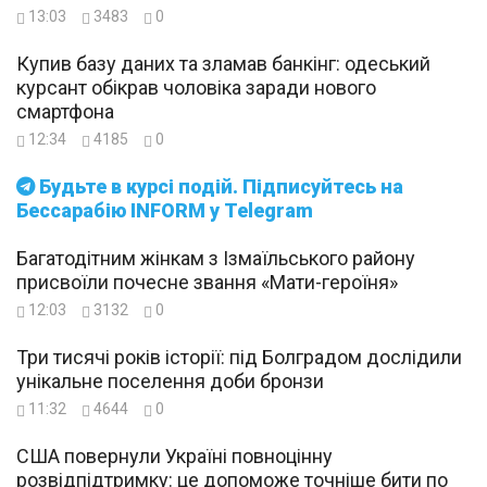
13:03
3483
0
Купив базу даних та зламав банкінг: одеський
курсант обікрав чоловіка заради нового
смартфона
12:34
4185
0
Будьте в курсі подій. Підписуйтесь на
Бессарабію INFORM у Telegram
Багатодітним жінкам з Ізмаїльського району
присвоїли почесне звання «Мати-героїня»
12:03
3132
0
Три тисячі років історії: під Болградом дослідили
унікальне поселення доби бронзи
11:32
4644
0
США повернули Україні повноцінну
розвідпідтримку: це допоможе точніше бити по