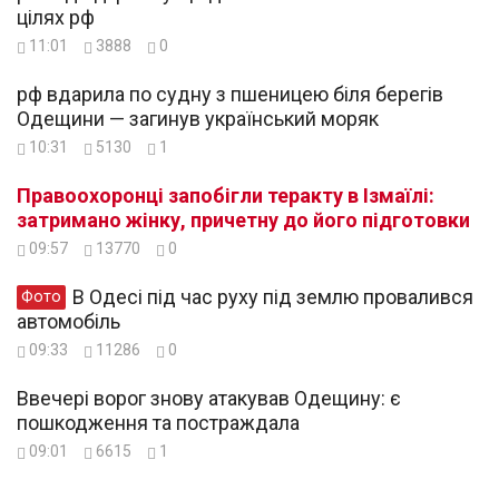
цілях рф
11:01
3888
0
рф вдарила по судну з пшеницею біля берегів
Одещини — загинув український моряк
10:31
5130
1
Правоохоронці запобігли теракту в Ізмаїлі:
затримано жінку, причетну до його підготовки
09:57
13770
0
В Одесі під час руху під землю провалився
Фото
автомобіль
09:33
11286
0
Ввечері ворог знову атакував Одещину: є
пошкодження та постраждала
09:01
6615
1