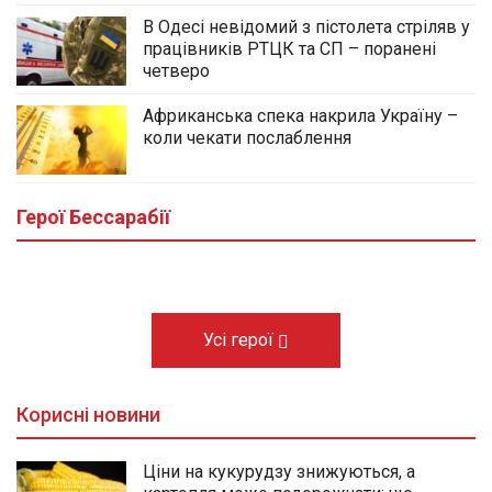
В Одесі невідомий з пістолета стріляв у
працівників РТЦК та СП – поранені
четверо
Африканська спека накрила Україну –
коли чекати послаблення
У центральному сквері Болграда
облаштовують Алею Слави полеглих
Героїв громади
Герої Бессарабії
03.08.2026
Усі герої
Корисні новини
Ціни на кукурудзу знижуються, а