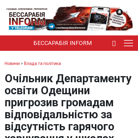
БЕССАРАБІЯ INFORM
Новини
>
Влада та політика
Очільник Департаменту
освіти Одещини
пригрозив громадам
відповідальністю за
відсутність гарячого