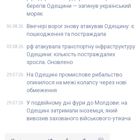
берегів Одещини — загинув український
моряк
Ввечері ворог знову атакував Одещину: є
06.08.26
пошкодження та постраждала
рф атакувала транспортну інфраструктуру
03.08.26
Одещини: кількість постраждалих
зросла. Оновлено
На Одещині промислове рибальство
29.07.26
опинилося на межі колапсу через нові
обмеження
У подвійному дні фури до Молдови: на
29.07.26
Одещині затримали іноземця, який
вивозив захованого військового-утікача