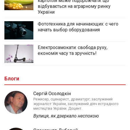
картопля може подорожчати: що
відбувається на аграрному ринку
України
Фототехника для начинающих: с чего
начать выбор оборудования
Електросамокати: свобода руху,
економія часу та зручність!
Блоги
Сергій Осолодкін
Режисер, сценарист, драматург; заслужений
журналіст України, заслужений діяч естрадного
мистецтва України. Доцент.
Вулиця, як дзеркало неспокою