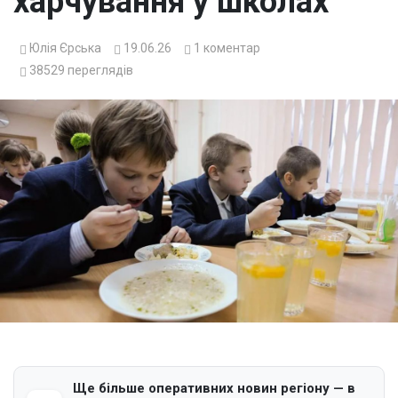
харчування у школах
Юлія Єрська
19.06.26
1
коментар
38529
переглядів
Ще більше оперативних новин регіону — в