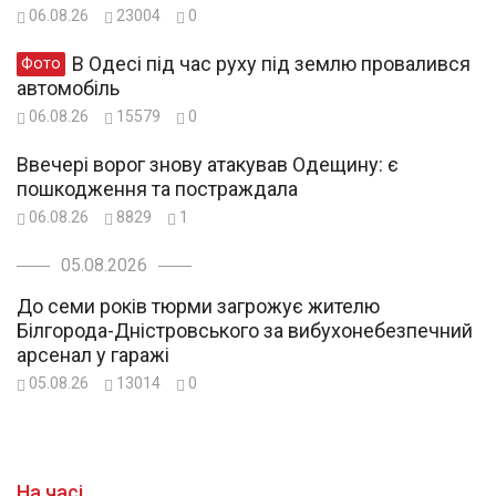
06.08.26
23004
0
В Одесі під час руху під землю провалився
Фото
автомобіль
06.08.26
15579
0
Ввечері ворог знову атакував Одещину: є
пошкодження та постраждала
06.08.26
8829
1
05.08.2026
До семи років тюрми загрожує жителю
Білгорода-Дністровського за вибухонебезпечний
арсенал у гаражі
05.08.26
13014
0
На часі