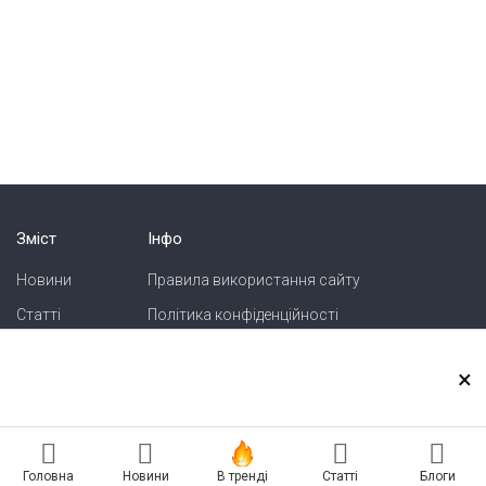
Зміст
Інфо
Новини
Правила використання сайту
Статті
Політика конфіденційності
Блоги
Карта сайту
×
Зв'язок
Реклама на сайті
Головна
Новини
В тренді
Статті
Блоги
Есть новость? Присылайте — разместим!