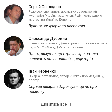
Сергій Осолодкін
Режисер, сценарист, драматург; заслужений
журналіст України, заслужений діяч естрадного
мистецтва України. Доцент.
Вулиця, як дзеркало неспокою
Олександр Дубовий
Бізнесмен і меценат, філантроп, голова опікунської
ради МБФ «Фонд Добра та Любові»
Що отримує та що втрачає країна, яка
залежить від зовнішніх кредиторів
Іван Черненко
Лікар-анестезіолог, автор книжок про медицину,
блогер.
Справа лікарів «Одрексу» – це не про
помилку
Дивитись все