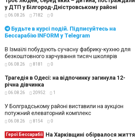
Троє людей, серед яких – дитина, постраждали
у ДТП у Білгород-Дністровському районі
06.08.26
7182
0
Будьте в курсі подій. Підписуйтесь на
Бессарабію INFORM у Telegram
В Ізмаїлі побудують сучасну фабрику-кухню для
безкоштовного харчування тисяч школярів
06.08.26
8181
0
Трагедія в Одесі: на відпочинку загинула 12-
річна дівчинка
06.08.26
20952
1
У Болградському районі виставили на аукціон
потужний елеваторний комплекс
06.08.26
8154
0
На Харківщині обірвалося життя
Герої Бессарабії