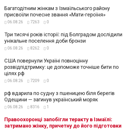
Багатодітним жінкам з Ізмаїльського району
присвоїли почесне звання «Мати-героїня»
06.08.26
7263
0
Три тисячі років історії: під Болградом дослідили
унікальне поселення доби бронзи
06.08.26
8262
0
США повернули Україні повноцінну
розвідпідтримку: це допоможе точніше бити по
цілях рф
06.08.26
7209
0
рф вдарила по судну з пшеницею біля берегів
Одещини — загинув український моряк
06.08.26
8316
1
Правоохоронці запобігли теракту в Ізмаїлі:
затримано жінку, причетну до його підготовки