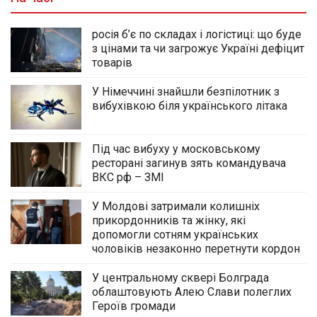
росія б’є по складах і логістиці: що буде
з цінами та чи загрожує Україні дефіцит
товарів
У Німеччині знайшли безпілотник з
вибухівкою біля українського літака
Під час вибуху у московському
ресторані загинув зять командувача
ВКС рф – ЗМІ
У Молдові затримали колишніх
прикордонників та жінку, які
допомогли сотням українських
чоловіків незаконно перетнути кордон
У центральному сквері Болграда
облаштовують Алею Слави полеглих
Героїв громади