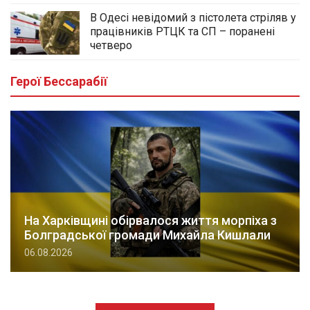
В Одесі невідомий з пістолета стріляв у
працівників РТЦК та СП – поранені
четверо
Герої Бессарабії
На Харківщині обірвалося життя морпіха з
Болградської громади Михайла Кишлали
06.08.2026