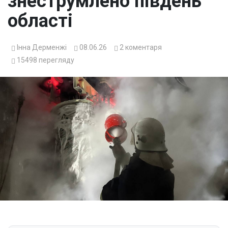
знеструмлено південь
області
Інна Дерменжі
08.06.26
2
коментаря
15498
перегляду