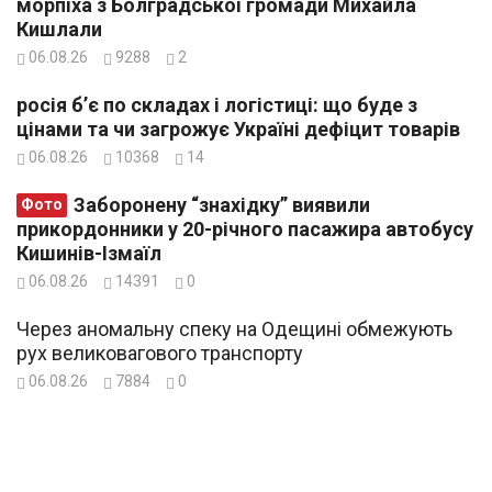
морпіха з Болградської громади Михайла
Кишлали
06.08.26
9288
2
росія б’є по складах і логістиці: що буде з
цінами та чи загрожує Україні дефіцит товарів
06.08.26
10368
14
Заборонену “знахідку” виявили
Фото
прикордонники у 20-річного пасажира автобусу
Кишинів-Ізмаїл
06.08.26
14391
0
Через аномальну спеку на Одещині обмежують
рух великовагового транспорту
06.08.26
7884
0