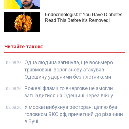
Читайте також:
Одна людина загинула, ще восьмеро
05.08.26
травмовані: ворог знову атакував
Одещину ударними безпілотниками
Рожеві фламінго вчергове не змогли
02.08.26
загніздитися на Одещині через війну
У москві вибухнув ресторан: ціллю був
02.08.26
головком ВКС рф, причетний до різанини
в Бучі