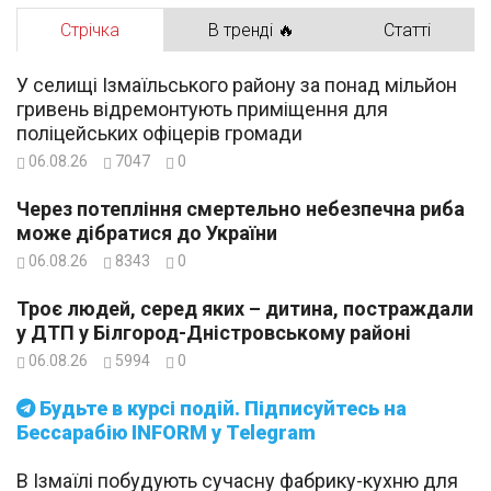
Стрічка
В тренді 🔥
Статті
У селищі Ізмаїльського району за понад мільйон
гривень відремонтують приміщення для
поліцейських офіцерів громади
06.08.26
7047
0
Через потепління смертельно небезпечна риба
може дібратися до України
06.08.26
8343
0
Троє людей, серед яких – дитина, постраждали
у ДТП у Білгород-Дністровському районі
06.08.26
5994
0
Будьте в курсі подій. Підписуйтесь на
Бессарабію INFORM у Telegram
В Ізмаїлі побудують сучасну фабрику-кухню для