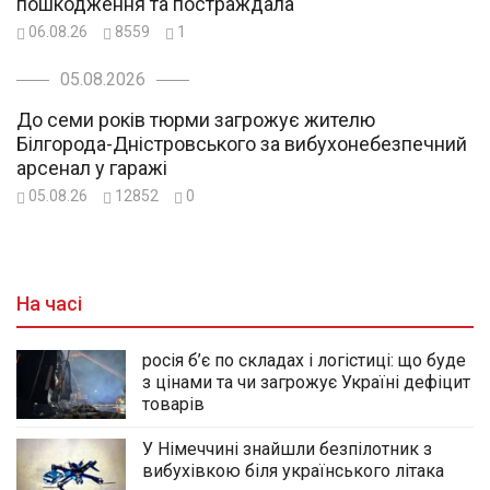
пошкодження та постраждала
06.08.26
8559
1
05.08.2026
До семи років тюрми загрожує жителю
Білгорода-Дністровського за вибухонебезпечний
арсенал у гаражі
05.08.26
12852
0
На часі
росія б’є по складах і логістиці: що буде
з цінами та чи загрожує Україні дефіцит
товарів
У Німеччині знайшли безпілотник з
вибухівкою біля українського літака