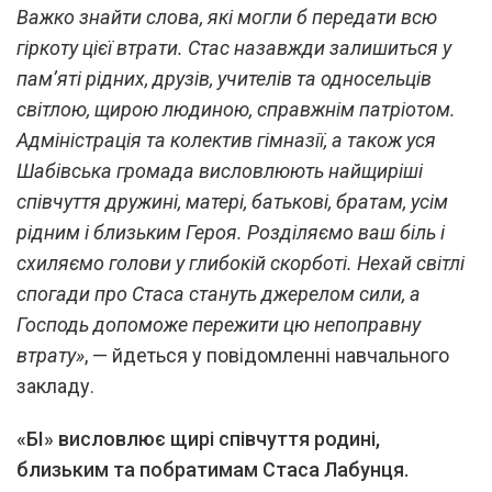
Важко знайти слова, які могли б передати всю
гіркоту цієї втрати. Стас назавжди залишиться у
пам’яті рідних, друзів, учителів та односельців
світлою, щирою людиною, справжнім патріотом.
Адміністрація та колектив гімназії, а також уся
Шабівська громада висловлюють найщиріші
співчуття дружині, матері, батькові, братам, усім
рідним і близьким Героя. Розділяємо ваш біль і
схиляємо голови у глибокій скорботі. Нехай світлі
спогади про Стаса стануть джерелом сили, а
Господь допоможе пережити цю непоправну
втрату»
, — йдеться у повідомленні навчального
закладу.
«БІ» висловлює щирі співчуття родині,
близьким та побратимам Стаса Лабунця.