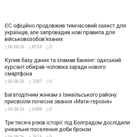
ЄС офіційно продовжив тимчасовий захист для
українців, але запровадив нові правила для
військовозобов’язаних
06.08.26
8154
0
Купив базу даних та зламав банкінг: одеський
курсант обікрав чоловіка заради нового
смартфона
06.08.26
7587
0
Багатодітним жінкам з Ізмаїльського району
присвоїли почесне звання «Мати-героїня»
06.08.26
6588
0
Три тисячі років історії: під Болградом дослідили
унікальне поселення доби бронзи