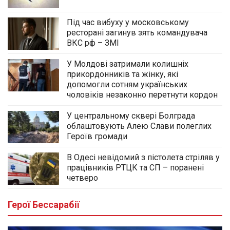
Під час вибуху у московському
ресторані загинув зять командувача
ВКС рф – ЗМІ
У Молдові затримали колишніх
прикордонників та жінку, які
допомогли сотням українських
чоловіків незаконно перетнути кордон
У центральному сквері Болграда
облаштовують Алею Слави полеглих
Героїв громади
В Одесі невідомий з пістолета стріляв у
працівників РТЦК та СП – поранені
четверо
Герої Бессарабії