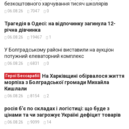
безкоштовного харчування тисяч школярів
06.08.26
7047
0
Трагедія в Одесі: на відпочинку загинула 12-
річна дівчинка
06.08.26
19467
1
У Болградському районі виставили на аукціон
потужний елеваторний комплекс
06.08.26
6831
0
На Харківщині обірвалося життя
Герої Бессарабії
морпіха з Болградської громади Михайла
Кишлали
06.08.26
8154
2
росія б’є по складах і логістиці: що буде з
цінами та чи загрожує Україні дефіцит товарів
06.08.26
9099
14