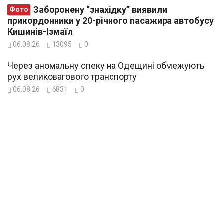
Заборонену “знахідку” виявили
Фото
прикордонники у 20-річного пасажира автобусу
Кишинів-Ізмаїл
06.08.26
13095
0
Через аномальну спеку на Одещині обмежують
рух великовагового транспорту
06.08.26
6831
0