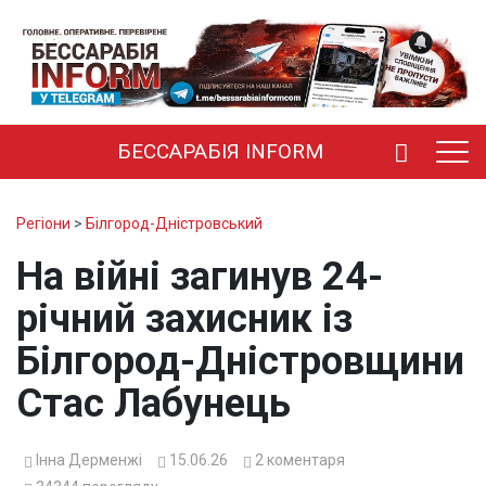
БЕССАРАБІЯ INFORM
Регіони
>
Білгород-Дністровський
На війні загинув 24-
річний захисник із
Білгород-Дністровщини
Стас Лабунець
Інна Дерменжі
15.06.26
2
коментаря