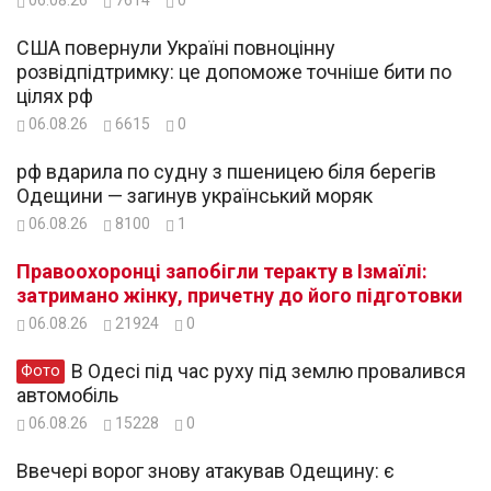
06.08.26
7614
0
США повернули Україні повноцінну
розвідпідтримку: це допоможе точніше бити по
цілях рф
06.08.26
6615
0
рф вдарила по судну з пшеницею біля берегів
Одещини — загинув український моряк
06.08.26
8100
1
Правоохоронці запобігли теракту в Ізмаїлі:
затримано жінку, причетну до його підготовки
06.08.26
21924
0
В Одесі під час руху під землю провалився
Фото
автомобіль
06.08.26
15228
0
Ввечері ворог знову атакував Одещину: є