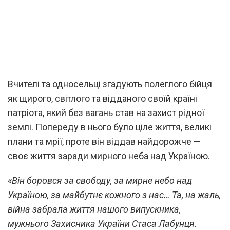
Вчителі та односельці згадують полеглого бійця
як щирого, світлого та відданого своїй країні
патріота, який без вагань став на захист рідної
землі. Попереду в нього було ціле життя, великі
плани та мрії, проте він віддав найдорожче —
своє життя заради мирного неба над Україною.
«Він боровся за свободу, за мирне небо над
Україною, за майбутнє кожного з нас… Та, на жаль,
війна забрала життя нашого випускника,
мужнього Захисника України Стаса Лабунця.