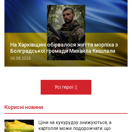
На Харківщині обірвалося життя морпіха з
Болградської громади Михайла Кишлали
06.08.2026
Усі герої
Корисні новини
Ціни на кукурудзу знижуються, а
картопля може подорожчати: що