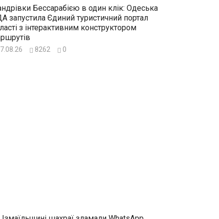
ндрівки Бессарабією в один клік: Одеська
А запустила Єдиний туристичний портал
ласті з інтерактивним конструктором
ршрутів
7.08.26
8262
0
 Ізмаїльщині шахраї зламали WhatsApp