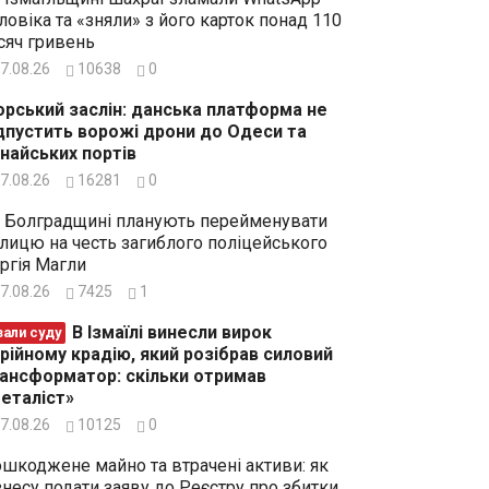
ловіка та «зняли» з його карток понад 110
сяч гривень
7.08.26
10638
0
рський заслін: данська платформа не
дпустить ворожі дрони до Одеси та
найських портів
7.08.26
16281
0
 Болградщині планують перейменувати
лицю на честь загиблого поліцейського
ргія Магли
7.08.26
7425
1
В Ізмаїлі винесли вирок
зали суду
рійному крадію, який розібрав силовий
ансформатор: скільки отримав
еталіст»
7.08.26
10125
0
шкоджене майно та втрачені активи: як
знесу подати заяву до Реєстру про збитки