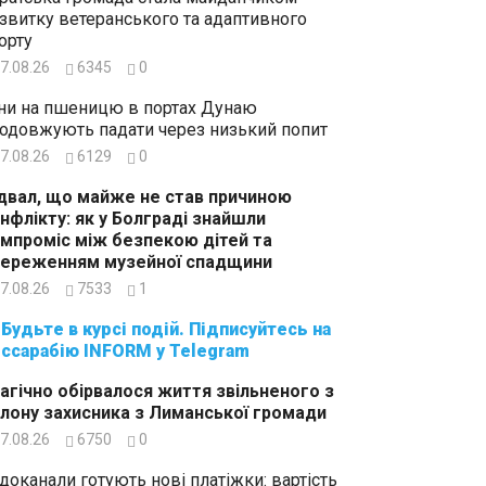
звитку ветеранського та адаптивного
орту
7.08.26
6345
0
ни на пшеницю в портах Дунаю
одовжують падати через низький попит
7.08.26
6129
0
двал, що майже не став причиною
нфлікту: як у Болграді знайшли
мпроміс між безпекою дітей та
ереженням музейної спадщини
7.08.26
7533
1
суйтесь на
ссарабію INFORM у Telegram
агічно обірвалося життя звільненого з
лону захисника з Лиманської громади
7.08.26
6750
0
доканали готують нові платіжки: вартість