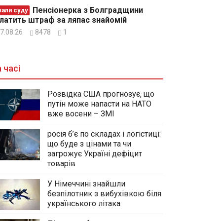
Пенсіонерка з Болградщини
зали суду
латить штраф за ляпас знайомій
7.08.26
8478
1
 часі
Розвідка США прогнозує, що
путін може напасти на НАТО
вже восени – ЗМІ
росія б’є по складах і логістиці:
що буде з цінами та чи
загрожує Україні дефіцит
товарів
У Німеччині знайшли
безпілотник з вибухівкою біля
українського літака