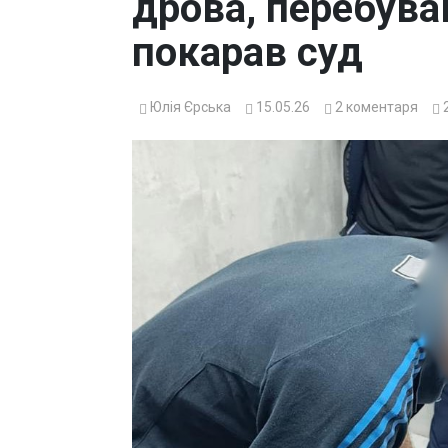
дрова, перебува
покарав суд
Юлія Єрська
15.05.26
2
коментаря