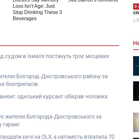
З 
сп
0
На
 судом в Ізмаїлі постануть троє місцевих
ителю Білгород-Дністровського району за
ня боєприпасів
анкінг: одеський курсант обікрав чоловіка
є жителю Білгорода-Дністровського за
 гаражі
продати речі на OLX, а натомість втратила 70