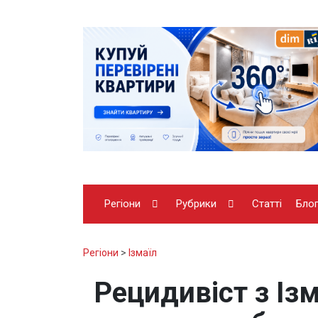
Регіони
Рубрики
Статті
Бло
Регіони
>
Ізмаїл
Рецидивіст з Із