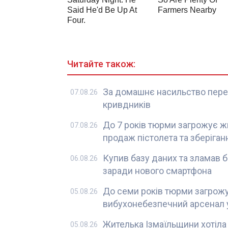
Читайте також:
За домашнє насильство перед
07.08.26
кривдників
До 7 років тюрми загрожує ж
07.08.26
продаж пістолета та зберіган
Купив базу даних та зламав б
06.08.26
заради нового смартфона
До семи років тюрми загрожу
05.08.26
вибухонебезпечний арсенал у
Жителька Ізмаїльщини хотіла 
05.08.26