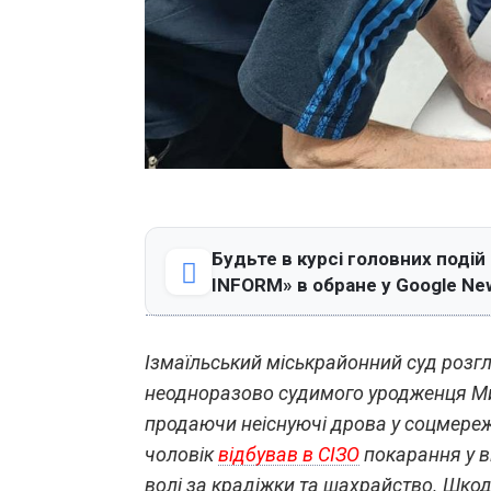
Будьте в курсі головних подій
INFORM» в обране у Google Ne
Ізмаїльський міськрайонний суд розг
неодноразово судимого уродженця Мик
продаючи неіснуючі дрова у соцмереж
чоловік
відбував в СІЗО
покарання у в
волі за крадіжки та шахрайство. Шкод