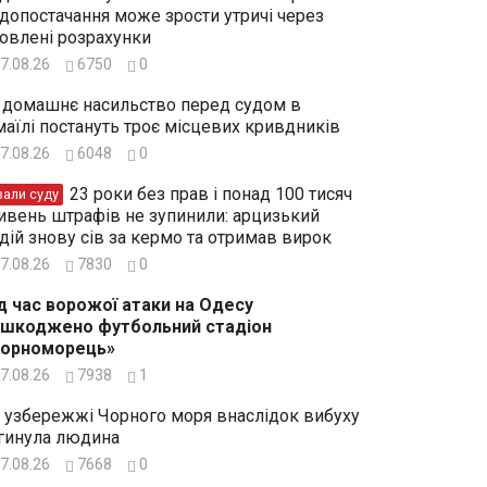
допостачання може зрости утричі через
овлені розрахунки
7.08.26
6750
0
 домашнє насильство перед судом в
маїлі постануть троє місцевих кривдників
7.08.26
6048
0
23 роки без прав і понад 100 тисяч
зали суду
ивень штрафів не зупинили: арцизький
дій знову сів за кермо та отримав вирок
7.08.26
7830
0
д час ворожої атаки на Одесу
шкоджено футбольний стадіон
Чорноморець»
7.08.26
7938
1
 узбережжі Чорного моря внаслідок вибуху
гинула людина
7.08.26
7668
0