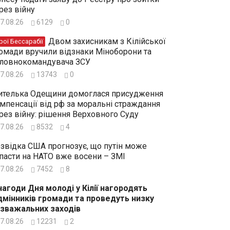
рез війну
7.08.26
6129
0
Двом захисникам з Кілійської
рої Бессарабії
омади вручили відзнаки Міноборони та
ловнокомандувача ЗСУ
7.08.26
13743
0
телька Одещини домоглася присудження
мпенсації від рф за моральні страждання
рез війну: рішення Верховного Суду
7.08.26
8532
4
звідка США прогнозує, що путін може
пасти на НАТО вже восени – ЗМІ
7.08.26
7452
8
нагоди Дня молоді у Кілії нагородять
дмінників громади та проведуть низку
зважальних заходів
7.08.26
12231
2