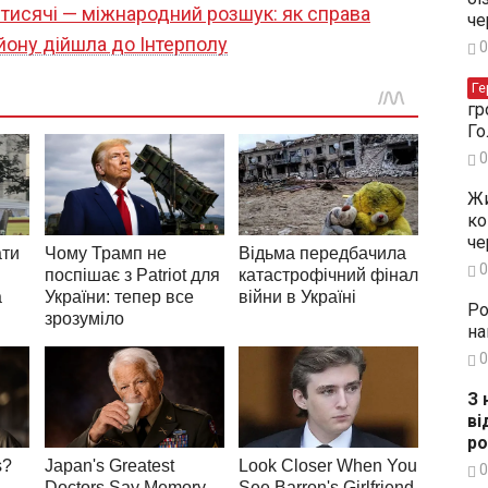
2 тисячі — міжнародний розшук: як справа
че
йону дійшла до Інтерполу
0
Ге
гр
Го
0
Жи
ко
че
0
Ро
на
0
З 
ві
ро
0