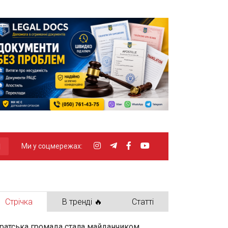
Ми у соцмережах:
Стрічка
В тренді 🔥
Статті
ратська громада стала майданчиком