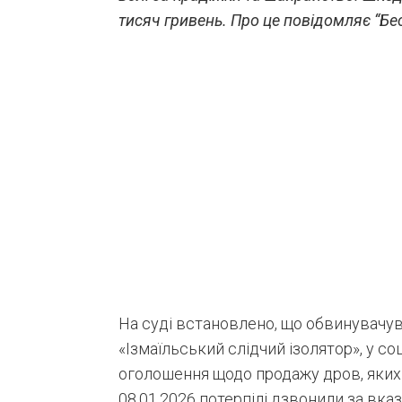
тисяч гривень. Про це повідомляє “Бе
На суді встановлено, що обвинувачув
«Ізмаїльський слідчий ізолятор», у с
оголошення щодо продажу дров, яких ф
08.01.2026 потерпілі дзвонили за вк