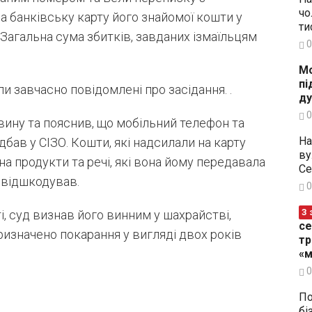
чо
а банківську карту його знайомої кошти у
ти
 Загальна сума збитків, завданих ізмаїльцям
0
Мо
пі
ули завчасно повідомлені про засідання. .
ду
0
ину та пояснив, що мобільний телефон та
На
дбав у СІЗО. Кошти, які надсилали на карту
ву
на продукти та речі, які вона йому передавала
Се
е відшкодував.
0
З 
, суд визнав його винним у шахрайстві,
се
изначено покарання у вигляді двох років
тр
«м
0
По
бі