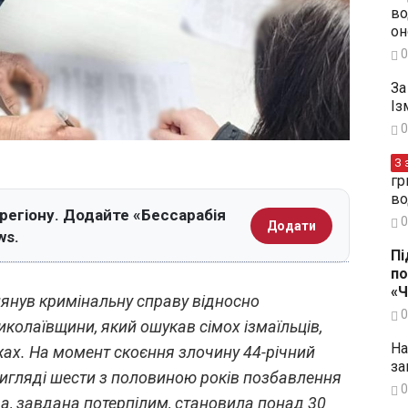
во
он
0
За
Із
0
З 
гр
во
 регіону. Додайте «Бессарабія
0
Додати
ws.
Пі
по
«
лянув кримінальну справу відносно
0
олаївщини, який ошукав сімох ізмаїльців,
На
ах. На момент скоєння злочину 44-річний
за
игляді шести з половиною років позбавлення
0
а, завдана потерпілим, становила понад 30