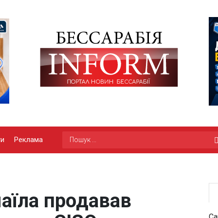
ги
Реклама
маїла продавав
Са