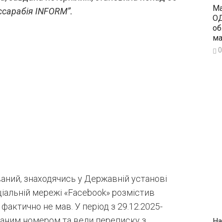
Ма
ссарабія INFORM”.
ОД
об
ма
0
аний, знаходячись у Державній установі
оціальній мережі «Facebook» розмістив
актично не мав. У період з 29.12.2025-
азаним номером та вели переписку з
На