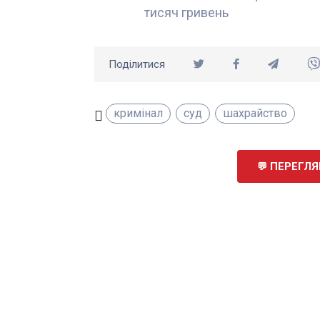
тисяч гривень
Поділитися
кримінал
суд
шахрайство
ПЕРЕГЛЯН