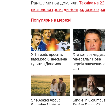
Раніше ми повідомляли:
Техніка на 2
ексголови громади Болградського ра