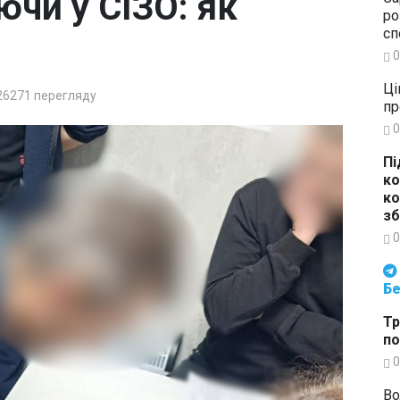
ючи у СІЗО: як
ро
сп
0
Ці
26271
перегляду
пр
0
Пі
ко
ко
зб
0
Будьте в курсі подій. Підпи
Бе
Тр
по
0
Во