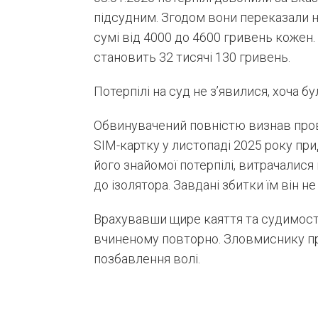
підсудним. Згодом вони переказали н
сумі від 4000 до 4600 гривень кожен.
становить 32 тисячі 130 гривень.
Потерпілі на суд не з’явилися, хоча б
Обвинувачений повністю визнав пров
SIM-картку у листопаді 2025 року при
його знайомої потерпілі, витрачалися 
до ізолятора. Завдані збитки їм він н
Врахувавши щире каяття та судимості
вчиненому повторно. Зловмиснику пр
позбавлення волі.