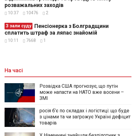
розважальних заходів
10:37
10476
2
Пенсіонерка з Болградщини
З зали суду
сплатить штраф за ляпас знайомій
10:11
7668
1
На часі
Розвідка США прогнозує, що путін
може напасти на НАТО вже восени –
ЗМІ
росія б’є по складах і логістиці: що буде
з цінами та чи загрожує Україні дефіцит
товарів
У Німеччині знайшли безпілотник з