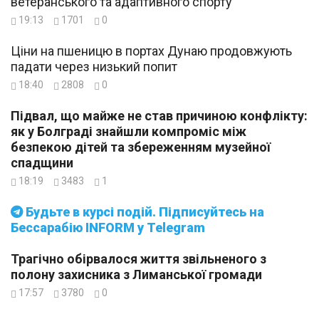
ветеранського та адаптивного спорту
19:13
1701
0
Ціни на пшеницю в портах Дунаю продовжують
падати через низький попит
18:40
2808
0
Підвал, що майже не став причиною конфлікту:
як у Болграді знайшли компроміс між
безпекою дітей та збереженням музейної
спадщини
18:19
3483
1
Будьте в курсі подій. Підписуйтесь на
Бессарабію INFORM у Telegram
Трагічно обірвалося життя звільненого з
полону захисника з Лиманської громади
17:57
3780
0