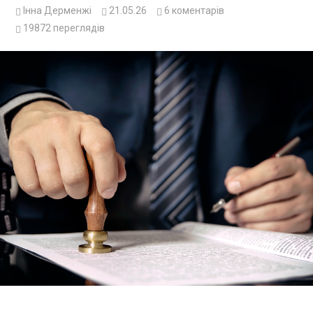
Інна Дерменжі
21.05.26
6
коментарів
19872
переглядів