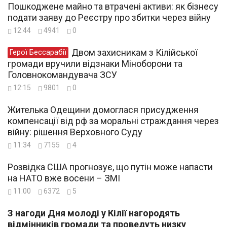
Пошкоджене майно та втрачені активи: як бізнесу
подати заяву до Реєстру про збитки через війну
12:44
4941
0
Двом захисникам з Кілійської
Герої Бессарабії
громади вручили відзнаки Міноборони та
Головнокомандувача ЗСУ
12:15
9801
0
Жителька Одещини домоглася присудження
компенсації від рф за моральні страждання через
війну: рішення Верховного Суду
11:34
7155
4
Розвідка США прогнозує, що путін може напасти
на НАТО вже восени – ЗМІ
11:00
6372
5
З нагоди Дня молоді у Кілії нагородять
відмінників громади та проведуть низку