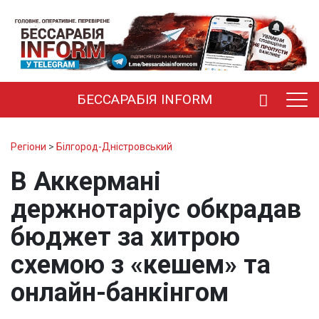
БЕССАРАБІЯ INFORM
Регіони
>
Білгород-Дністровський
В Аккермані
держнотаріус обкрадав
бюджет за хитрою
схемою з «кешем» та
онлайн-банкінгом