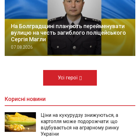
На Болградщині планують перейменувати
вулицю на честь загиблого поліцейського
Сергія Магли
07.08.2026
Усі герої
Корисні новини
Ціни на кукурудзу знижуються, а
картопля може подорожчати: що
відбувається на аграрному ринку
України