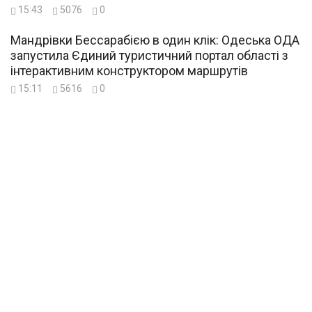
15:43
5076
0
Мандрівки Бессарабією в один клік: Одеська ОДА
запустила Єдиний туристичний портал області з
інтерактивним конструктором маршрутів
15:11
5616
0