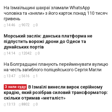
На Ізмаїльщині шахраї зламали WhatsApp
чоловіка та «зняли» з його карток понад 110 тисяч
гривень
14:46
9072
0
Морський заслін: данська платформа не
підпустить ворожі дрони до Одеси та
дунайських портів
14:14
12042
0
На Болградщині планують перейменувати вулицю
на честь загиблого поліцейського Сергія Магли
13:47
5616
1
В Ізмаїлі винесли вирок серійному
З зали суду
крадію, який розібрав силовий трансформатор:
скільки отримав «металіст»
13:13
8802
0