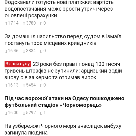
Водоканали готують нові платіжки: вартість
водопостачання може зрости утричі через
оновлені розрахунки
17:14
3780
0
За домашнє насильство перед судом в Ізмаїлі
постануть троє місцевих кривдників
16:46
3834
0
23 роки без прав і понад 100 тисяч
З зали суду
гривень штрафів не зупинили: арцизький водій
знову сів за кермо та отримав вирок
16:13
5454
0
Під час ворожої атаки на Одесу пошкоджено
футбольний стадіон «Чорноморець»
16:00
5292
1
На узбережжі Чорного моря внаслідок вибуху
загинула людина