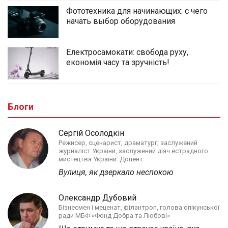
Фототехника для начинающих: с чего
начать выбор оборудования
Електросамокати: свобода руху,
економія часу та зручність!
Блоги
Сергій Осолодкін
Режисер, сценарист, драматург; заслужений
журналіст України, заслужений діяч естрадного
мистецтва України. Доцент.
Вулиця, як дзеркало неспокою
Олександр Дубовий
Бізнесмен і меценат, філантроп, голова опікунської
ради МБФ «Фонд Добра та Любові»