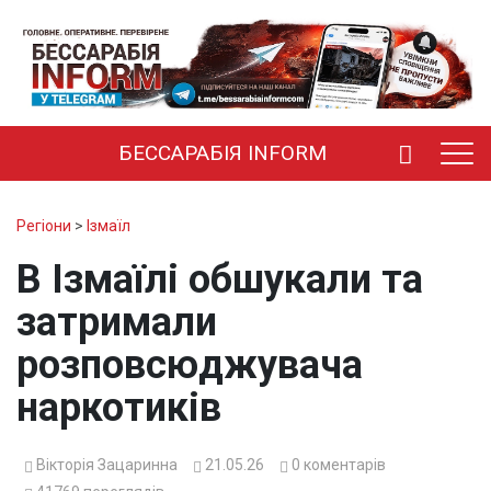
БЕССАРАБІЯ INFORM
Регіони
>
Ізмаїл
В Ізмаїлі обшукали та
затримали
розповсюджувача
наркотиків
Вікторія Зацаринна
21.05.26
0
коментарів