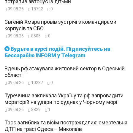
потрапив автобус із дітьми
09.08.26
18792
0
Євгеній Хмара провів зустрічі з командирами
корпусів та СБС
09.08.26
8505
0
Будьте в курсі подій. Підписуйтесь на
Бессарабію INFORM у Telegram
Вдень рф атакувала житловий сектор в Одеській
області
09.08.26
10287
0
Туреччина закликала Україну та рф запровадити
мораторій на удари по суднах у Чорному морі
09.08.26
8829
1
Троє загиблих та вісім постраждалих: смертельна
ДТП на трасі Одеса – Миколаїв