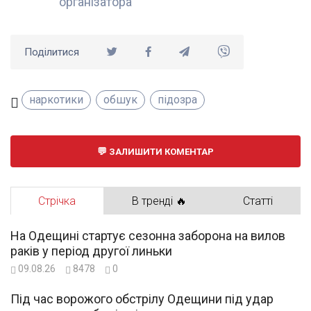
організатора
Поділитися
наркотики
обшук
підозра
ЗАЛИШИТИ КОМЕНТАР
Стрічка
В тренді 🔥
Статті
На Одещині стартує сезонна заборона на вилов
раків у період другої линьки
09.08.26
8478
0
Під час ворожого обстрілу Одещини під удар