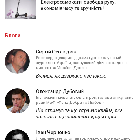
Електросамокати: свобода руху,
економія часу та зручність!
Блоги
Сергій Осолодкін
Режисер, сценарист, драматург; заслужений
журналіст України, заслужений діяч естрадного
мистецтва України. Доцент.
Вулиця, як дзеркало неспокою
Олександр Дубовий
Бізнесмен і меценат, філантроп, голова опікунської
ради МБФ «Фонд Добра та Любові»
Що отримує та що втрачає країна, яка
залежить від зовнішніх кредиторів
Іван Черненко
Лікар-анестезіолог, автор книжок про медицину,