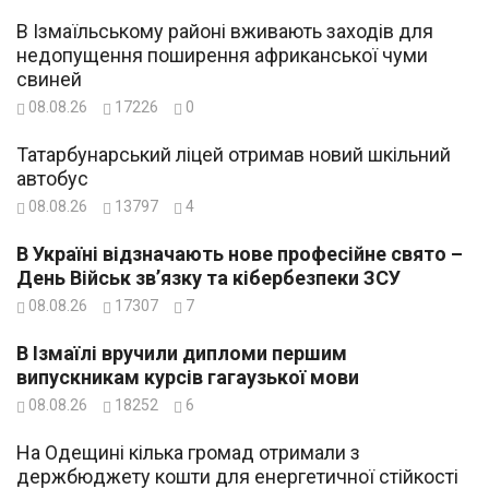
В Ізмаїльському районі вживають заходів для
недопущення поширення африканської чуми
свиней
08.08.26
17226
0
Татарбунарський ліцей отримав новий шкільний
автобус
08.08.26
13797
4
В Україні відзначають нове професійне свято –
День Військ зв’язку та кібербезпеки ЗСУ
08.08.26
17307
7
В Ізмаїлі вручили дипломи першим
випускникам курсів гагаузької мови
08.08.26
18252
6
На Одещині кілька громад отримали з
держбюджету кошти для енергетичної стійкості