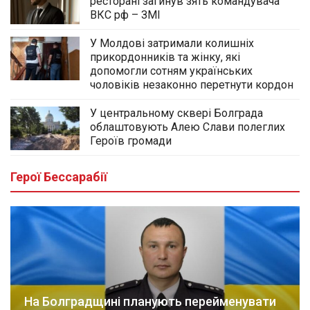
ресторані загинув зять командувача
ВКС рф – ЗМІ
У Молдові затримали колишніх
прикордонників та жінку, які
допомогли сотням українських
чоловіків незаконно перетнути кордон
У центральному сквері Болграда
облаштовують Алею Слави полеглих
Героїв громади
Герої Бессарабії
На Болградщині планують перейменувати