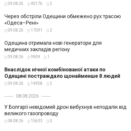
09.08.26
40176
2
Через обстріли Одещини обмежено рух трасою
«Одеса–Рені»
09.08.26
17091
2
Одещина отримала нові генератори для
медичних закладів регіону
09.08.26
9909
1
Внаслідок нічної комбінованої атаки по
Одещині постраждало щонайменше 8 людей
09.08.26
14958
2
08.08.2026
У Болгарії невідомий дрон вибухнув неподалік від
великого газопроводу
08.08.26
15633
0