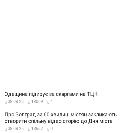
Одещина лідирує за скаргами на ТЦК
08.08.26
18009
4
Про Болград за 60 хвилин: містян закликають
створити спільну відеоісторію до Дня міста
08.08.26
13662
0