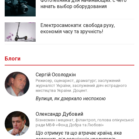
Фототехника для начинающих: с чего
начать выбор оборудования
Електросамокати: свобода руху,
економія часу та зручність!
Блоги
Сергій Осолодкін
Режисер, сценарист, драматург; заслужений
журналіст України, заслужений діяч естрадного
мистецтва України. Доцент.
Вулиця, як дзеркало неспокою
Олександр Дубовий
Бізнесмен і меценат, філантроп, голова опікунської
ради МБФ «Фонд Добра та Любові»
Що отримує та що втрачає країна, яка