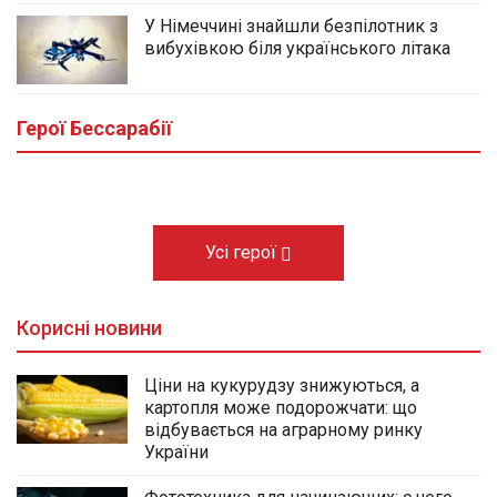
У Німеччині знайшли безпілотник з
вибухівкою біля українського літака
Йому назавжди залишилося 32: у
Виноградівці Болградської громади
провели в останню путь морпіха Михайла
Герої Бессарабії
Кишлали
10.08.2026
Усі герої
Корисні новини
Ціни на кукурудзу знижуються, а
картопля може подорожчати: що
відбувається на аграрному ринку
України