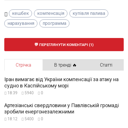
кешбек
компенсація
купівля палива
нарахування
программа
ПЕРЕГЛЯНУТИ КОМЕНТАРІ (1)
Стрічка
В тренді 🔥
Статті
Іран вимагає від України компенсації за атаку на
судно в Каспійському морі
18:39
5940
0
Артезіанські свердловини у Павлівській громаді
зробили енергонезалежними
18:12
5400
0