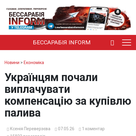
БЕССАРАБІЯ INFORM
Новини
>
Економіка
Українцям почали
виплачувати
компенсацію за купівлю
палива
Ксенія Переверзєва
07.05.26
1
коментар