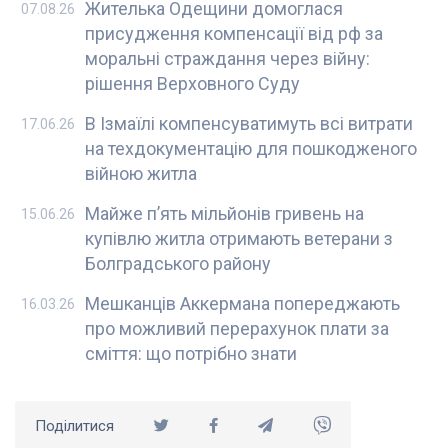
Жителька Одещини домоглася
07.08.26
присудження компенсації від рф за
моральні страждання через війну:
рішення Верховного Суду
В Ізмаїлі компенсуватимуть всі витрати
17.06.26
на техдокументацію для пошкодженого
війною житла
Майже п’ять мільйонів гривень на
15.06.26
купівлю житла отримають ветерани з
Болградського району
Мешканців Аккермана попереджають
16.03.26
про можливий перерахунок плати за
сміття: що потрібно знати
Поділитися