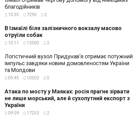
благодійників
10:35
7290
2
В Ізмаїлі біля залізничного вокзалу масово
отруїли собак
10:11
13500
2
Логістичний вузол Придунав’я отримає потужний
імпульс завдяки новим домовленостям України
та Молдови
09:45
10503
0
Атака по мосту у Маяках: росія прагне зірвати
не лише морський, але й сухопутний експорт з
України
09:09
17253
2