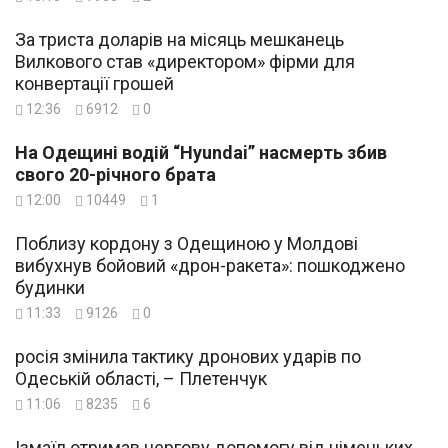
За триста доларів на місяць мешканець
Вилкового став «директором» фірми для
конвертації грошей
12:36
6912
0
На Одещині водій “Hyundai” насмерть збив
свого 20-річного брата
12:00
10449
1
Поблизу кордону з Одещиною у Молдові
вибухнув бойовий «дрон-ракета»: пошкоджено
будинки
11:33
9126
0
росія змінила тактику дронових ударів по
Одеській області, – Плетенчук
11:06
8235
6
Ізмаїл отримав чергову допомогу від німецьких