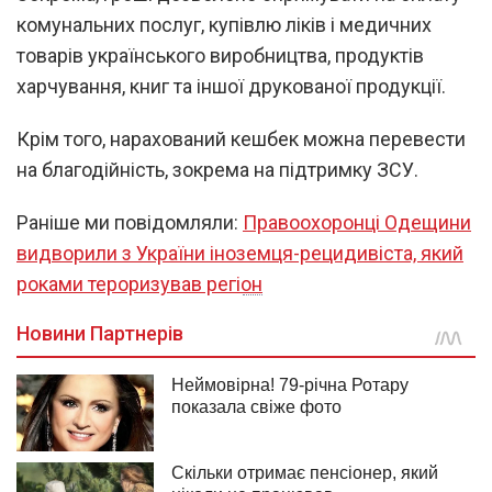
комунальних послуг, купівлю ліків і медичних
товарів українського виробництва, продуктів
харчування, книг та іншої друкованої продукції.
Крім того, нарахований кешбек можна перевести
на благодійність, зокрема на підтримку ЗСУ.
Раніше ми повідомляли:
Правоохоронці Одещини
видворили з України іноземця-рецидивіста, який
роками тероризував регіон