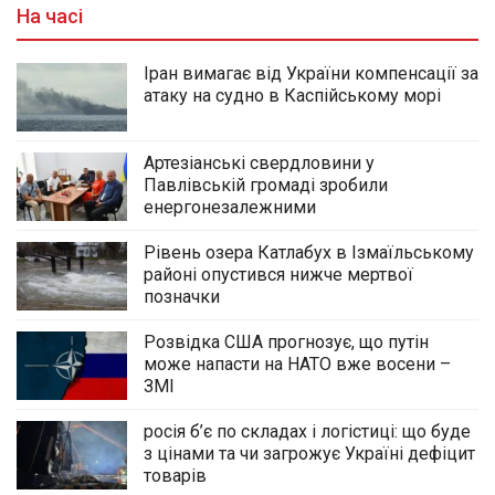
На часі
Іран вимагає від України компенсації за
атаку на судно в Каспійському морі
Артезіанські свердловини у
Павлівській громаді зробили
енергонезалежними
Рівень озера Катлабух в Ізмаїльському
районі опустився нижче мертвої
позначки
Розвідка США прогнозує, що путін
може напасти на НАТО вже восени –
ЗМІ
росія б’є по складах і логістиці: що буде
з цінами та чи загрожує Україні дефіцит
товарів