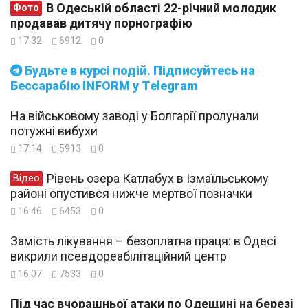
В Одеській області 22-річний молодик
Фото
продавав дитячу порнографію
17:32
6912
0
Будьте в курсі подій. Підписуйтесь на
Бессарабію INFORM у Telegram
На військовому заводі у Болгарії пролунали
потужні вибухи
17:14
5913
0
Рівень озера Катлабух в Ізмаїльському
Відео
районі опустився нижче мертвої позначки
16:46
6453
0
Замість лікування – безоплатна праця: в Одесі
викрили псевдореабілітаційний центр
16:07
7533
0
Під час вчорашньої атаки по Одещині на березі