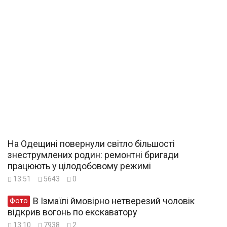
На Одещині повернули світло більшості
знеструмлених родин: ремонтні бригади
працюють у цілодобовому режимі
13:51
5643
0
В Ізмаїлі ймовірно нетверезий чоловік
Фото
відкрив вогонь по екскаватору
13:10
7938
2