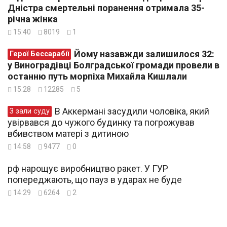
Дністра смертельні поранення отримала 35-
річна жінка
15:40
8019
1
Йому назавжди залишилося 32:
Герої Бессарабії
у Виноградівці Болградської громади провели в
останню путь морпіха Михайла Кишлали
15:28
12285
5
В Аккермані засудили чоловіка, який
З зали суду
увірвався до чужого будинку та погрожував
вбивством матері з дитиною
14:58
9477
0
рф нарощує виробництво ракет. У ГУР
попереджають, що пауз в ударах не буде
14:29
6264
2