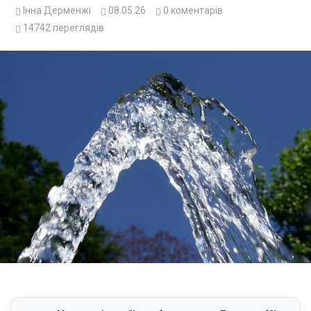
Інна Дерменжі
08.05.26
0
коментарів
14742
переглядів