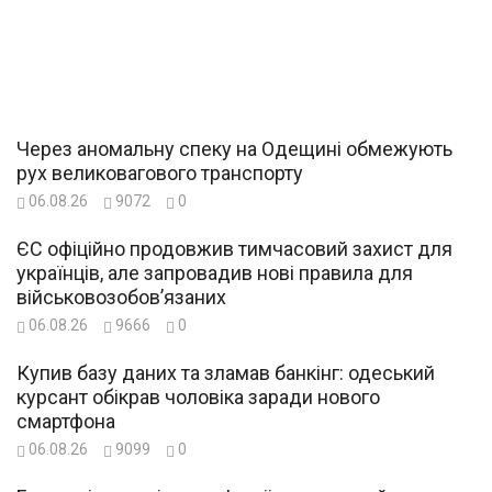
Через аномальну спеку на Одещині обмежують
рух великовагового транспорту
06.08.26
9072
0
ЄС офіційно продовжив тимчасовий захист для
українців, але запровадив нові правила для
військовозобов’язаних
06.08.26
9666
0
Купив базу даних та зламав банкінг: одеський
курсант обікрав чоловіка заради нового
смартфона
06.08.26
9099
0