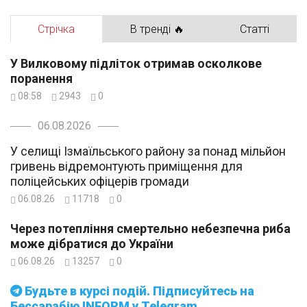
Стрічка
В тренді 🔥
Статті
У Вилковому підліток отримав осколкове
поранення
08:58
2943
0
06.08.2026
У селищі Ізмаїльського району за понад мільйон
гривень відремонтують приміщення для
поліцейських офіцерів громади
06.08.26
11718
0
Через потепління смертельно небезпечна риба
може дібратися до України
06.08.26
13257
0
Будьте в курсі подій. Підписуйтесь на
Бессарабію INFORM у Telegram