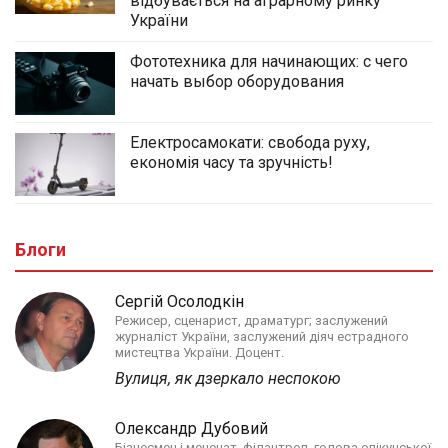
відбувається на аграрному ринку
України
Фототехника для начинающих: с чего
начать выбор оборудования
Електросамокати: свобода руху,
економія часу та зручність!
Блоги
Сергій Осолодкін
Режисер, сценарист, драматург; заслужений
журналіст України, заслужений діяч естрадного
мистецтва України. Доцент.
Вулиця, як дзеркало неспокою
Олександр Дубовий
Бізнесмен і меценат, філантроп, голова опікунської