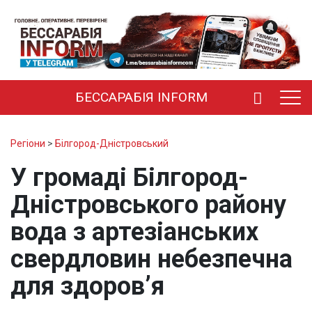
БЕССАРАБІЯ INFORM
Регіони
>
Білгород-Дністровський
У громаді Білгород-
Дністровського району
вода з артезіанських
свердловин небезпечна
для здоров’я