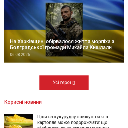
На Харківщині обірвалося життя морпіха з
Болградської громади Михайла Кишлали
06.08.2026
Усі герої
Корисні новини
Ціни на кукурудзу знижуються, а
картопля може подорожчати: що