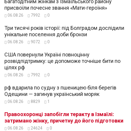
Багатодітним жінкам з Ізмаїльського району
присвоїли почесне звання «Мати-героїня»
06.08.26
7992
0
Три тисячі років історії: під Болградом дослідили
унікальне поселення доби бронзи
06.08.26
9072
0
США повернули Україні повноцінну
розвідпідтримку: це допоможе точніше бити по
цілях рф
06.08.26
7992
0
рф вдарила по судну з пшеницею біля берегів
Одещини — загинув український моряк
06.08.26
8829
1
Правоохоронці запобігли теракту в Ізмаїлі:
затримано жінку, причетну до його підготовки
06.08.26
24624
0