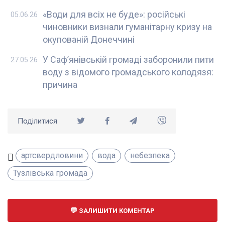
«Води для всіх не буде»: російські
05.06.26
чиновники визнали гуманітарну кризу на
окупованій Донеччині
У Саф’янівській громаді заборонили пити
27.05.26
воду з відомого громадського колодязя:
причина
Поділитися
артсвердловини
вода
небезпека
Тузлівська громада
ЗАЛИШИТИ КОМЕНТАР