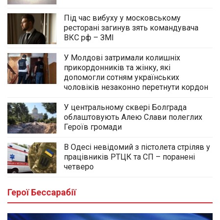
Під час вибуху у московському
ресторані загинув зять командувача
ВКС рф – ЗМІ
У Молдові затримали колишніх
прикордонників та жінку, які
допомогли сотням українських
чоловіків незаконно перетнути кордон
У центральному сквері Болграда
облаштовують Алею Слави полеглих
Героїв громади
В Одесі невідомий з пістолета стріляв у
працівників РТЦК та СП – поранені
четверо
Герої Бессарабії