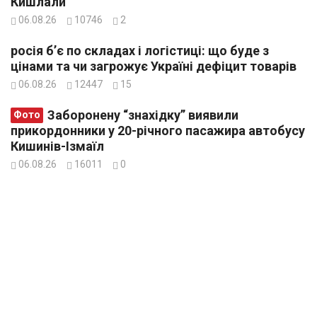
Кишлали
06.08.26
10746
2
росія б’є по складах і логістиці: що буде з
цінами та чи загрожує Україні дефіцит товарів
06.08.26
12447
15
Заборонену “знахідку” виявили
Фото
прикордонники у 20-річного пасажира автобусу
Кишинів-Ізмаїл
06.08.26
16011
0