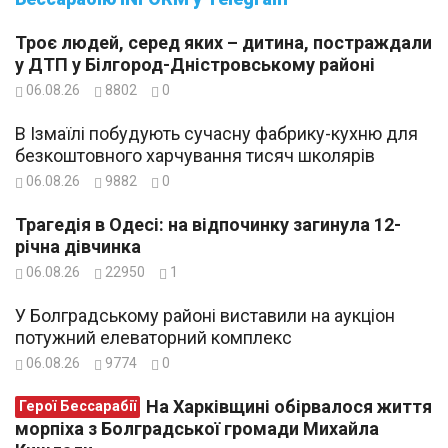
Троє людей, серед яких – дитина, постраждали
у ДТП у Білгород-Дністровському районі
06.08.26
8802
0
В Ізмаїлі побудують сучасну фабрику-кухню для
безкоштовного харчування тисяч школярів
06.08.26
9882
0
Трагедія в Одесі: на відпочинку загинула 12-
річна дівчинка
06.08.26
22950
1
У Болградському районі виставили на аукціон
потужний елеваторний комплекс
06.08.26
9774
0
На Харківщині обірвалося життя
Герої Бессарабії
морпіха з Болградської громади Михайла