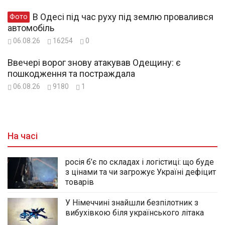
В Одесі під час руху під землю провалився
Фото
автомобіль
06.08.26
16254
0
Ввечері ворог знову атакував Одещину: є
пошкодження та постраждала
06.08.26
9180
1
На часі
росія б’є по складах і логістиці: що буде
з цінами та чи загрожує Україні дефіцит
товарів
У Німеччині знайшли безпілотник з
вибухівкою біля українського літака