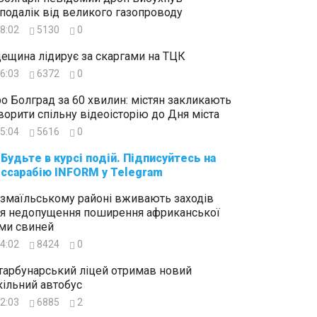
подалік від великого газопроводу
8:02
5130
0
ещина лідирує за скаргами на ТЦК
6:03
6372
0
о Болград за 60 хвилин: містян закликають
ворити спільну відеоісторію до Дня міста
5:04
5616
0
суйтесь на
ссарабію INFORM у Telegram
Ізмаїльському районі вживають заходів
я недопущення поширення африканської
ми свиней
4:02
8424
0
тарбунарський ліцей отримав новий
ільний автобус
2:03
6885
2