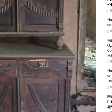
«
0
На
за
0
Ма
ОД
об
ма
0
На
чо
ти
0
Мо
пі
ду