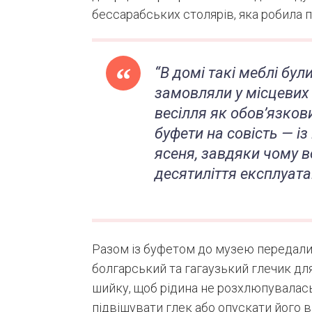
бессарабських столярів, яка робила 
“В домі такі меблі бул
замовляли у місцевих
весілля як обов’язков
буфети на совість — із
ясеня, завдяки чому 
десятиліття експлуатац
Разом із буфетом до музею передали
болгарський та гагаузький глечик для
шийку, щоб рідина не розхлюпувалас
підвішувати глек або опускати його 