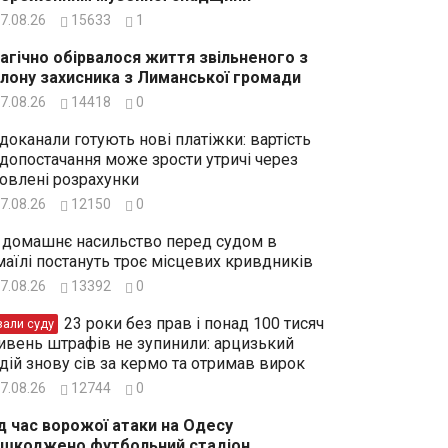
7.08.26
15633
1
агічно обірвалося життя звільненого з
лону захисника з Лиманської громади
7.08.26
14418
0
доканали готують нові платіжки: вартість
допостачання може зрости утричі через
овлені розрахунки
7.08.26
12150
0
 домашнє насильство перед судом в
маїлі постануть троє місцевих кривдників
7.08.26
13392
0
23 роки без прав і понад 100 тисяч
зали суду
ивень штрафів не зупинили: арцизький
дій знову сів за кермо та отримав вирок
7.08.26
12744
0
д час ворожої атаки на Одесу
шкоджено футбольний стадіон