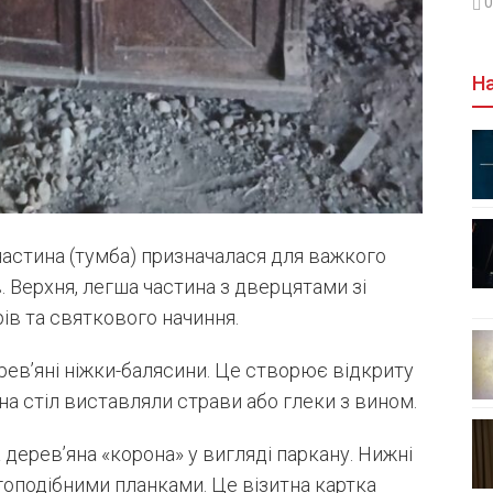
0
На
частина (тумба) призначалася для важкого
. Верхня, легша частина з дверцятами зі
ів та святкового начиння.
рев’яні ніжки-балясини. Це створює відкриту
на стіл виставляли страви або глеки з вином.
 дерев’яна «корона» у вигляді паркану. Нижні
оподібними планками. Це візитна картка