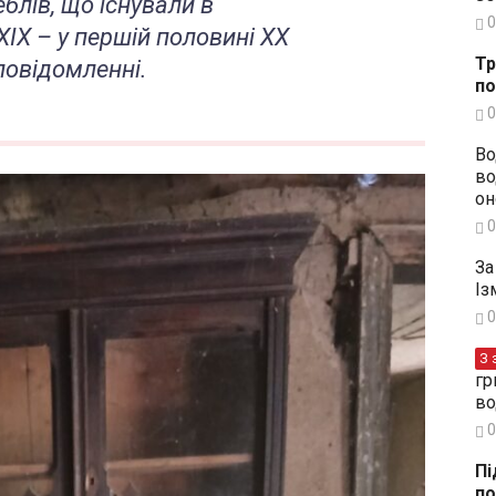
блів, що існували в
0
XIX – у першій половині XX
Тр
 повідомленні.
по
0
Во
во
он
0
За
Із
0
З 
гр
во
0
Пі
по