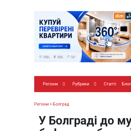
Регіони
Рубрики
Статті
Бло
Регіони
>
Болград
У Болграді до м