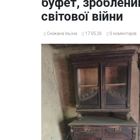
буфет, зроблени
світової війни
Сніжана Ільїна
17.05.26
0
коментарів