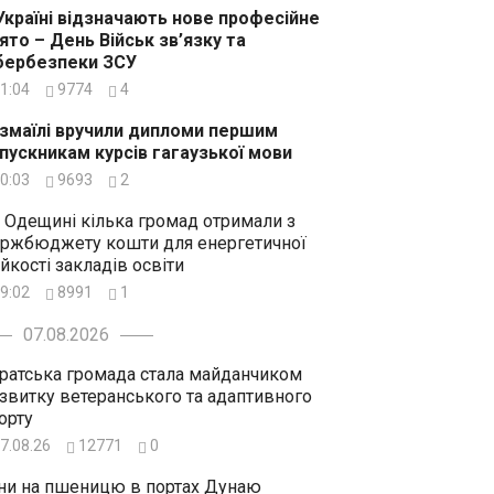
Україні відзначають нове професійне
ято – День Військ зв’язку та
бербезпеки ЗСУ
1:04
9774
4
Ізмаїлі вручили дипломи першим
пускникам курсів гагаузької мови
0:03
9693
2
 Одещині кілька громад отримали з
ржбюджету кошти для енергетичної
ійкості закладів освіти
9:02
8991
1
07.08.2026
ратська громада стала майданчиком
звитку ветеранського та адаптивного
орту
7.08.26
12771
0
ни на пшеницю в портах Дунаю