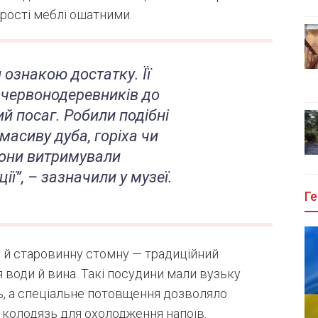
прості меблі ошатними.
и ознакою достатку. Її
 червонодеревників до
ий посаг. Робили подібні
 масиву дуба, горіха чи
вони витримували
ії”, – зазначили у музеї.
Ге
 й старовинну стомну — традиційний
 води й вина. Такі посудини мали вузьку
ь, а спеціальне потовщення дозволяло
в колодязь для охолодження напоїв.