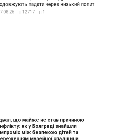
одовжують падати через низький попит
7.08.26
12717
1
двал, що майже не став причиною
нфлікту: як у Болграді знайшли
мпроміс між безпекою дітей та
ереженням музейної спадщини