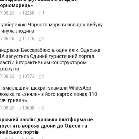
Чорноморець»
7.08.26
12258
1
 узбережжі Чорного моря внаслідок вибуху
гинула людина
7.08.26
11718
0
ндрівки Бессарабією в один клік: Одеська
А запустила Єдиний туристичний портал
ласті з інтерактивним конструктором
ршрутів
7.08.26
10773
0
 Ізмаїльщині шахраї зламали WhatsApp
ловіка та «зняли» з його карток понад 110
сяч гривень
7.08.26
13608
0
рський заслін: данська платформа не
дпустить ворожі дрони до Одеси та
найських портів