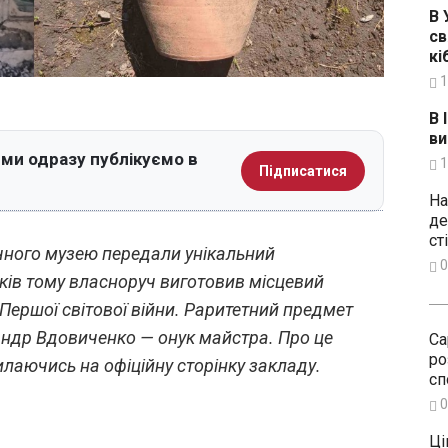
В 
св
кі
1
В 
ви
 ми одразу публікуємо в
1
Підписатися
На
де
ст
чного музею передали унікальний
0
ків тому власноруч виготовив місцевий
Першої світової війни. Раритетний предмет
андр Вдовиченко — онук майстра. Про це
Са
ро
лаючись на офіційну сторінку закладу.
сп
0
Ці