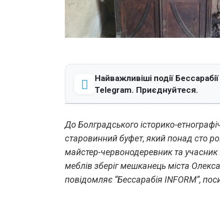
Найважливіші події Бессарабії
Telegram. Приєднуйтеся.
До Болградського історико-етнографі
старовинний буфет, який понад сто ро
майстер-червонодеревник та учасник 
меблів зберіг мешканець міста Олекс
повідомляє “Бессарабія INFORM”, поси