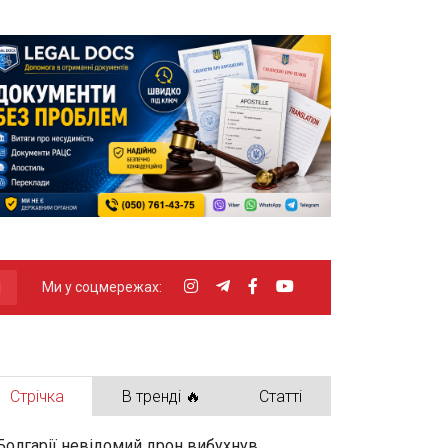
Ми у соцмережах:
Стрічка
В тренді 🔥
Статті
Болгарії невідомий дрон вибухнув