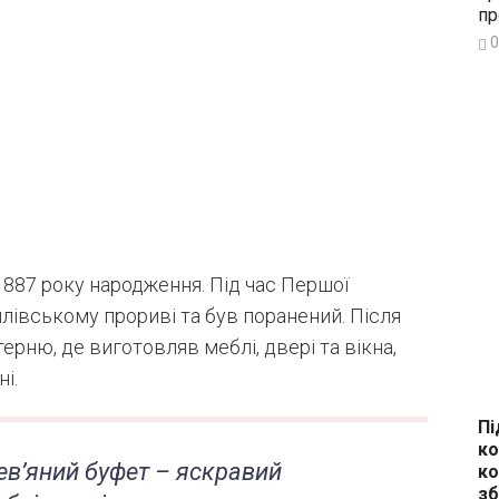
пр
0
887 року народження. Під час Першої
силівському прориві та був поранений. Після
ерню, де виготовляв меблі, двері та вікна,
і.
Пі
ко
ев’яний буфет – яскравий
ко
зб