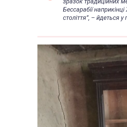
зразок традиційних ме
Бессарабії наприкінці 
століття”, – йдеться у