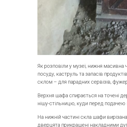
Як розповіли у музеї, нижня масивна 
посуду, каструль та запасів продуктів
склом – для парадних сервізів, фужер
Верхня шафа спирається на точені де
нішу-стільницю, куди перед подачею 
На нижній частині скла шафи вирізана
дверцята прикрашені накладними дуг