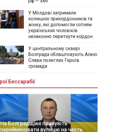
рф – ЗМІ
У Молдові затримали
колишніх прикордонників та
жінку, які допомогли сотням
українських чоловіків
незаконно перетнути кордон
У центральному сквері
Болграда облаштовують Алею
Слави полеглих Героїв
громади
рої Бессарабії
На Болградщині планують
перейменувати вулицю на честь