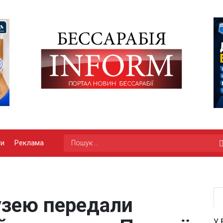
ги
Реклама
узею передали
У 