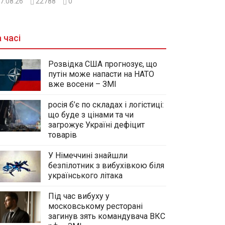
7.08.26
22788
0
 часі
Розвідка США прогнозує, що
путін може напасти на НАТО
вже восени – ЗМІ
росія б’є по складах і логістиці:
що буде з цінами та чи
загрожує Україні дефіцит
товарів
У Німеччині знайшли
безпілотник з вибухівкою біля
українського літака
Під час вибуху у
московському ресторані
загинув зять командувача ВКС